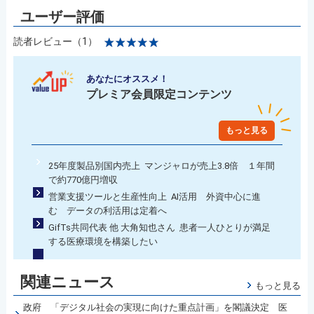
読者レビュー（1）
あなたにオススメ！
プレミア会員限定コンテンツ
もっと見る
25年度製品別国内売上 マンジャロが売上3.8倍 １年間
で約770億円増収
営業支援ツールと生産性向上 AI活用 外資中心に進
む データの利活用は定着へ
GifTs共同代表 他 大角知也さん 患者一人ひとりが満足
する医療環境を構築したい
関連ニュース
もっと見る
政府 「デジタル社会の実現に向けた重点計画」を閣議決定 医