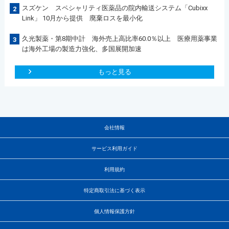
スズケン スペシャリティ医薬品の院内輸送システム「Cubixx
2
Link」 10月から提供 廃棄ロスを最小化
久光製薬・第8期中計 海外売上高比率60.0％以上 医療用薬事業
3
は海外工場の製造力強化、多国展開加速
もっと見る
会社情報
サービス利用ガイド
利用規約
特定商取引法に基づく表示
個人情報保護方針