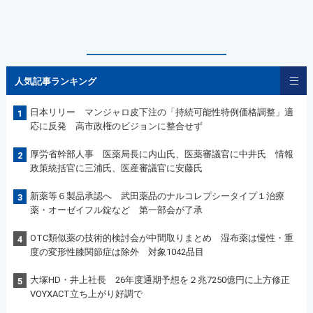
人気記事ランキング
日本リリー マンジャロ皮下注の「持続可能性特例価格調整」適
1
応に反発 高市政権のビジョンに整合せず
厚労省幹部人事 医薬局長に内山氏、医薬審議官に中井氏 情報
2
政策統括官に三浦氏、医産審議官に安藤氏
新薬等６製品承認へ 武田薬品のナルコレプシータイプ１治療
3
薬・オーゼイフル錠など 第一部会が了承
OTC類似薬の技術的検討会が中間取りまとめ 湿布薬は慢性・重
4
度の変形性膝関節症は除外 対象1042品目
大塚HD・井上社長 26年度通期予想を２兆7250億円に上方修正
5
VOYXACT立ち上がり好調で