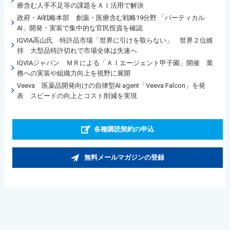
療含む人手不足等の課題をＡＩ活用で解決
政府・AI戦略本部 創薬・医療含む戦略19分野 「バーティカル
AI」開発・実装で集中的な官民投資を確認
IQVIA高山氏 特許品市場「世界に引けを取らない」 世界２位維
持 大型品特許切れで市場全体は失速へ
IQVIAジャパン ＭＲによる「ＡＩエージェント甲子園」開催 業
務への実装や組織力向上を視野に展開
Veeva 医薬品開発向けの自律型AI agent「Veeva Falcon」を発
表 スピードの向上とコスト削減を実現
各種購読契約の申込
無料メールマガジンの登録