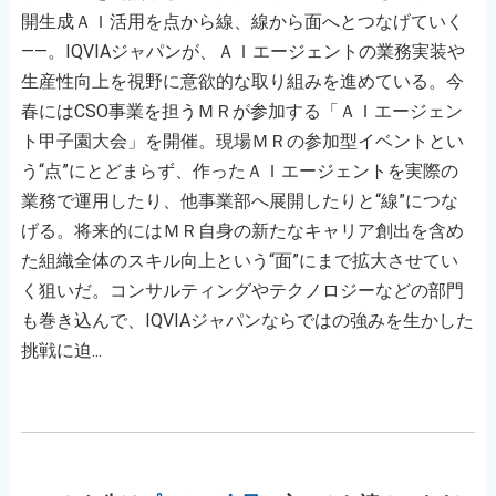
開生成ＡＩ活用を点から線、線から面へとつなげていく
――。IQVIAジャパンが、ＡＩエージェントの業務実装や
生産性向上を視野に意欲的な取り組みを進めている。今
春にはCSO事業を担うＭＲが参加する「ＡＩエージェン
ト甲子園大会」を開催。現場ＭＲの参加型イベントとい
う“点”にとどまらず、作ったＡＩエージェントを実際の
業務で運用したり、他事業部へ展開したりと“線”につな
げる。将来的にはＭＲ自身の新たなキャリア創出を含め
た組織全体のスキル向上という“面”にまで拡大させてい
く狙いだ。コンサルティングやテクノロジーなどの部門
も巻き込んで、IQVIAジャパンならではの強みを生かした
挑戦に迫...