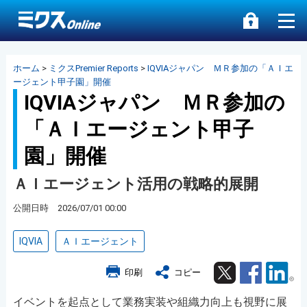
ホーム
>
ミクスPremier Reports
>
IQVIAジャパン ＭＲ参加の「ＡＩエ
ージェント甲子園」開催
IQVIAジャパン ＭＲ参加の
「ＡＩエージェント甲子
園」開催
ＡＩエージェント活用の戦略的展開
公開日時 2026/07/01 00:00
IQVIA
ＡＩエージェント
Twitter
Facebook
Lin
印刷
コピー
イベントを起点として業務実装や組織力向上も視野に展