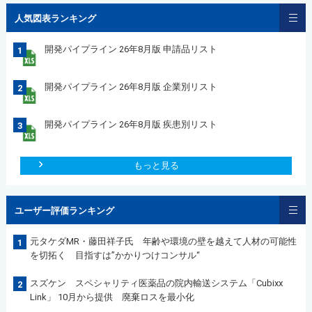
人気図表ランキング
開発パイプライン 26年8月版 申請品リスト
1
開発パイプライン 26年8月版 企業別リスト
2
開発パイプライン 26年8月版 疾患別リスト
3
もっと見る
ユーザー評価ランキング
元タケダMR・藤田祥子氏 年齢や環境の壁を越えて人材の可能性
1
を切拓く 目指すは”かかりつけコンサル“
スズケン スペシャリティ医薬品の院内輸送システム「Cubixx
2
Link」 10月から提供 廃棄ロスを最小化