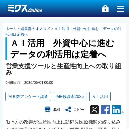
ホーム
>
編集部のオススメ
>
ＡＩ活用 外資中心に進む データの利
活用は定着へ
ＡＩ活用 外資中心に進む
データの利活用は定着へ
営業支援ツールと生産性向上への取り組
み
公開日時 2026/06/01 00:00
ＭＲ数アンケート調査
MR数調査2026
ＡＩ活用
Twitter
Facebook
Lin
印刷
コピー
働き方の改善が生産性向上に訪問先医療機関の絞り込み