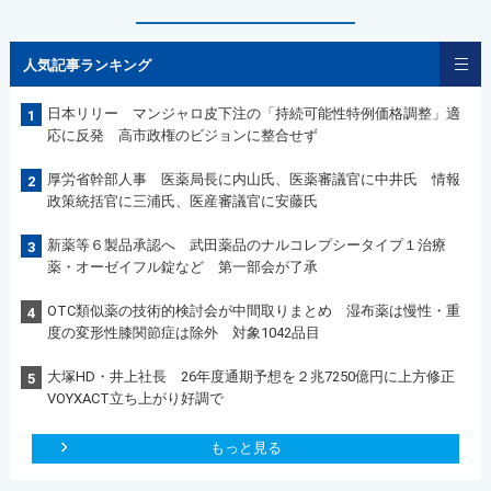
人気記事ランキング
日本リリー マンジャロ皮下注の「持続可能性特例価格調整」適
1
応に反発 高市政権のビジョンに整合せず
厚労省幹部人事 医薬局長に内山氏、医薬審議官に中井氏 情報
2
政策統括官に三浦氏、医産審議官に安藤氏
新薬等６製品承認へ 武田薬品のナルコレプシータイプ１治療
3
薬・オーゼイフル錠など 第一部会が了承
OTC類似薬の技術的検討会が中間取りまとめ 湿布薬は慢性・重
4
度の変形性膝関節症は除外 対象1042品目
大塚HD・井上社長 26年度通期予想を２兆7250億円に上方修正
5
VOYXACT立ち上がり好調で
もっと見る