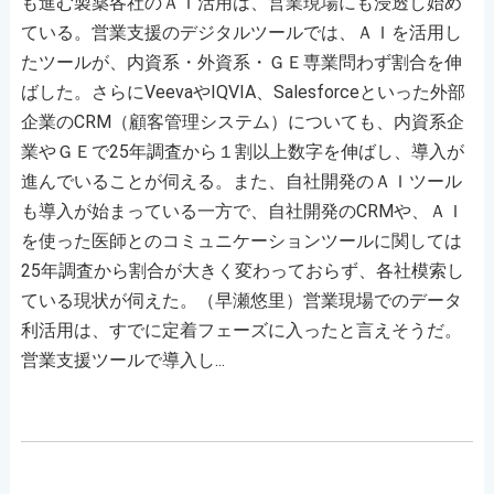
も進む製薬各社のＡＩ活用は、営業現場にも浸透し始め
ている。営業支援のデジタルツールでは、ＡＩを活用し
たツールが、内資系・外資系・ＧＥ専業問わず割合を伸
ばした。さらにVeevaやIQVIA、Salesforceといった外部
企業のCRM（顧客管理システム）についても、内資系企
業やＧＥで25年調査から１割以上数字を伸ばし、導入が
進んでいることが伺える。また、自社開発のＡＩツール
も導入が始まっている一方で、自社開発のCRMや、ＡＩ
を使った医師とのコミュニケーションツールに関しては
25年調査から割合が大きく変わっておらず、各社模索し
ている現状が伺えた。（早瀬悠里）営業現場でのデータ
利活用は、すでに定着フェーズに入ったと言えそうだ。
営業支援ツールで導入し...