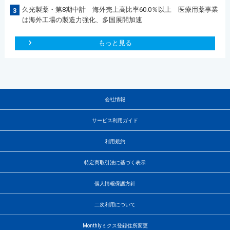
久光製薬・第8期中計 海外売上高比率60.0％以上 医療用薬事業
3
は海外工場の製造力強化、多国展開加速
もっと見る
会社情報
サービス利用ガイド
利用規約
特定商取引法に基づく表示
個人情報保護方針
二次利用について
Monthlyミクス登録住所変更