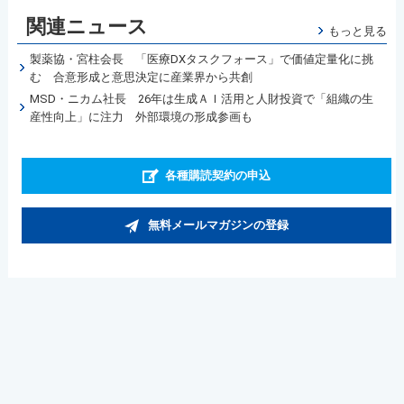
関連ニュース
もっと見る
製薬協・宮柱会長 「医療DXタスクフォース」で価値定量化に挑
む 合意形成と意思決定に産業界から共創
MSD・ニカム社長 26年は生成ＡＩ活用と人財投資で「組織の生
産性向上」に注力 外部環境の形成参画も
各種購読契約の申込
無料メールマガジンの登録