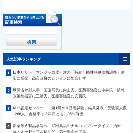
人気記事ランキング
日本リリー マンジャロ皮下注の「持続可能性特例価格調整」適
1
応に反発 高市政権のビジョンに整合せず
厚労省幹部人事 医薬局長に内山氏、医薬審議官に中井氏 情報
2
政策統括官に三浦氏、医産審議官に安藤氏
ＭＲ認定センター 「第1回ＭＲ基礎試験」結果発表 受験実人数
3
1266人 合格率は３科目ともに85％前後
新薬等６製品承認へ 武田薬品のナルコレプシータイプ１治療
4
薬・オーゼイフル錠など 第一部会が了承