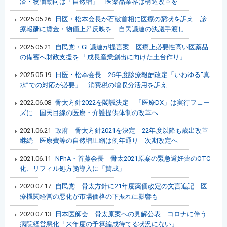
済・物価動向は「自然増」 医薬品業界は構造改革を
2025.05.26
日医・松本会長が石破首相に医療の窮状を訴え 診
療報酬に賃金・物価上昇反映を 自民議連の決議手渡し
2025.05.21
自民党・GE議連が提言案 医療上必要性高い医薬品
の備蓄へ財政支援を 「成長産業創出に向けた土台作り」
2025.05.19
日医・松本会長 26年度診療報酬改定「いわゆる“真
水”での対応が必要」 消費税の増収分活用を訴え
2022.06.08
骨太方針2022を閣議決定 「医療DX」は実行フェー
ズに 国民目線の医療・介護提供体制の改革へ
2021.06.21
政府 骨太方針2021を決定 22年度以降も歳出改革
継続 医療費等の自然増圧縮は例年通り 次期改定へ
2021.06.11
NPhA・首藤会長 骨太2021原案の緊急避妊薬のOTC
化、リフィル処方箋導入に「賛成」
2020.07.17
自民党 骨太方針に21年度薬価改定の文言追記 医
療機関経営の悪化が市場価格の下振れに影響も
2020.07.13
日本医師会 骨太原案への見解公表 コロナに伴う
病院経営悪化「来年度の予算編成待てる状況にない」