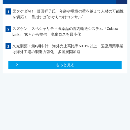
元タケダMR・藤田祥子氏 年齢や環境の壁を越えて人材の可能性
1
を切拓く 目指すは”かかりつけコンサル“
スズケン スペシャリティ医薬品の院内輸送システム「Cubixx
2
Link」 10月から提供 廃棄ロスを最小化
久光製薬・第8期中計 海外売上高比率60.0％以上 医療用薬事業
3
は海外工場の製造力強化、多国展開加速
もっと見る