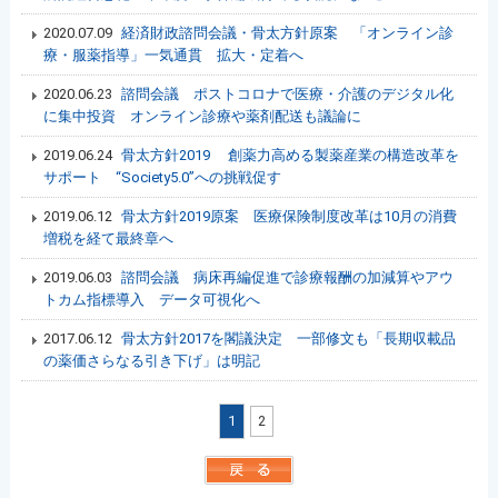
2020.07.09
経済財政諮問会議・骨太方針原案 「オンライン診
療・服薬指導」一気通貫 拡大・定着へ
2020.06.23
諮問会議 ポストコロナで医療・介護のデジタル化
に集中投資 オンライン診療や薬剤配送も議論に
2019.06.24
骨太方針2019 創薬力高める製薬産業の構造改革を
サポート “Society5.0”への挑戦促す
2019.06.12
骨太方針2019原案 医療保険制度改革は10月の消費
増税を経て最終章へ
2019.06.03
諮問会議 病床再編促進で診療報酬の加減算やアウ
トカム指標導入 データ可視化へ
2017.06.12
骨太方針2017を閣議決定 一部修文も「長期収載品
の薬価さらなる引き下げ」は明記
1
2