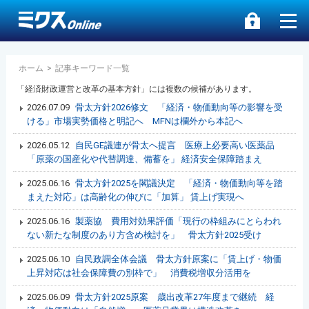
ホーム
>
記事キーワード一覧
「経済財政運営と改革の基本方針」には複数の候補があります。
2026.07.09
骨太方針2026修文 「経済・物価動向等の影響を受
ける」市場実勢価格と明記へ MFNは欄外から本記へ
2026.05.12
自民GE議連が骨太へ提言 医療上必要高い医薬品
「原薬の国産化や代替調達、備蓄を」 経済安全保障踏まえ
2025.06.16
骨太方針2025を閣議決定 「経済・物価動向等を踏
まえた対応」は高齢化の伸びに「加算」 賃上げ実現へ
2025.06.16
製薬協 費用対効果評価「現行の枠組みにとらわれ
ない新たな制度のあり方含め検討を」 骨太方針2025受け
2025.06.10
自民政調全体会議 骨太方針原案に「賃上げ・物価
上昇対応は社会保障費の別枠で」 消費税増収分活用を
2025.06.09
骨太方針2025原案 歳出改革27年度まで継続 経