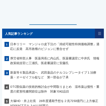
人気記事ランキング
日本リリー マンジャロ皮下注の「持続可能性特例価格調整」適
1
応に反発 高市政権のビジョンに整合せず
厚労省幹部人事 医薬局長に内山氏、医薬審議官に中井氏 情報
2
政策統括官に三浦氏、医産審議官に安藤氏
新薬等６製品承認へ 武田薬品のナルコレプシータイプ１治療
3
薬・オーゼイフル錠など 第一部会が了承
OTC類似薬の技術的検討会が中間取りまとめ 湿布薬は慢性・重
4
度の変形性膝関節症は除外 対象1042品目
大塚HD・井上社長 26年度通期予想を２兆7250億円に上方修正
5
VOYXACT立ち上がり好調で