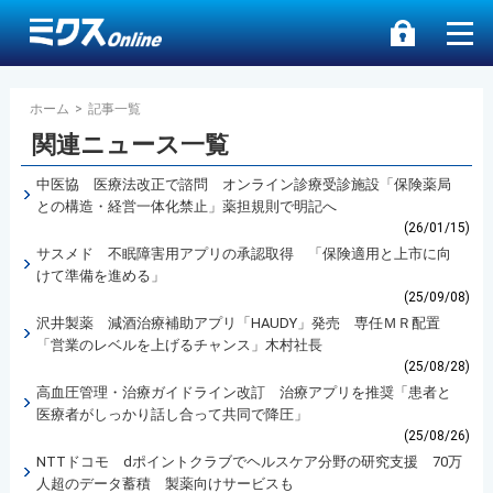
ホーム
>
記事一覧
関連ニュース一覧
中医協 医療法改正で諮問 オンライン診療受診施設「保険薬局
との構造・経営一体化禁止」薬担規則で明記へ
(26/01/15)
サスメド 不眠障害用アプリの承認取得 「保険適用と上市に向
けて準備を進める」
(25/09/08)
沢井製薬 減酒治療補助アプリ「HAUDY」発売 専任ＭＲ配置
「営業のレベルを上げるチャンス」木村社長
(25/08/28)
高血圧管理・治療ガイドライン改訂 治療アプリを推奨「患者と
医療者がしっかり話し合って共同で降圧」
(25/08/26)
NTTドコモ dポイントクラブでヘルスケア分野の研究支援 70万
人超のデータ蓄積 製薬向けサービスも