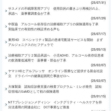
(25/07/31)
サスメドの不眠障害用アプリ 使用目的の書きぶり再検討の上、
承認へ 薬事審調査会が了承
(25/07/29)
中医協 アルコール依存症の治療補助アプリの保険適用を了承
実臨床での有効性の検証求める声も
(25/07/17)
東邦HD スペシャリティ製品の患者宅配送サービスを開始 まず
アルジェニクスのヒフデュラで
(25/05/13)
治療補助アプリ２製品承認へ 小児ADHD、アルコール依存症患者
の飲酒量低減用で 薬事審・部会が了承
(25/02/07)
ヤマトHDとアルフレッサ オンライン医療など提供する新会社設
立 ドライバーの健康起因死亡事故ゼロへ
(25/02/07)
大塚製薬 認知症診療支援の検査プログラム・ミレボ発売 認知
症領域のSaMDとして初の保険適用
(25/01/15)
NTTプレシジョンメディシン インテグリティ・ヘルスケアを持
分法適用の関連会社に DCT事業など推進