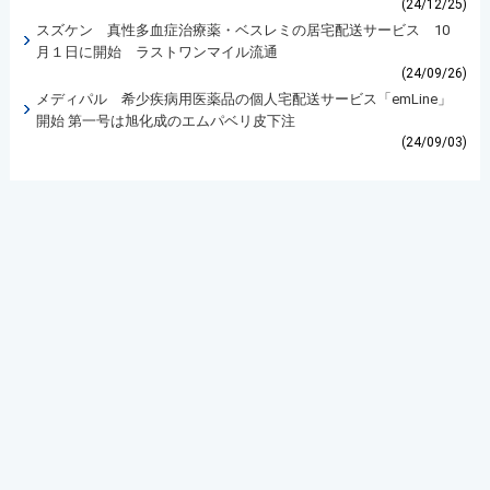
(24/12/25)
スズケン 真性多血症治療薬・ベスレミの居宅配送サービス 10
月１日に開始 ラストワンマイル流通
(24/09/26)
メディパル 希少疾病用医薬品の個人宅配送サービス「emLine」
開始 第一号は旭化成のエムパベリ皮下注
(24/09/03)