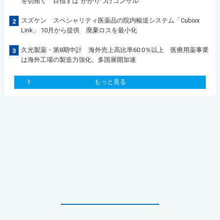
を切拓く 目指すは”かかりつけコンサル“
スズケン スペシャリティ医薬品の院内輸送システム「Cubixx
2
Link」 10月から提供 廃棄ロスを最小化
久光製薬・第8期中計 海外売上高比率60.0％以上 医療用薬事業
3
は海外工場の製造力強化、多国展開加速
もっと見る