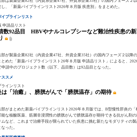
集部は製薬企業82社（内資系企業47社、外資系企業35社）の国内フェーズ２
し、「新薬パイプラインリスト2026年８月版 疾患別」をまとめた。
パイプラインリスト
版 申請品リスト
請数92品目 HBVやナルコレプシーなど難治性疾患の
り
集部が製薬企業82社（内資企業47社、外資企業35社）の国内フェーズ２以降
とめた「新薬パイプラインリスト26年８月版 申請品リスト」によると、202
点で申請中のプロジェクト数（以下、品目数）は92品目となった。
オススメ
プラインリスト
炎は「治癒」、膀胱がんで「膀胱温存」の期待
集部がまとめた新薬パイプラインリスト2026年８月版では、B型慢性肝炎の「
可能な核酸医薬、筋層非浸潤性の膀胱がんで膀胱温存が期待できる抗がん剤の
テムなど、これまで治療手段が限られていた疾患に挑む新たなモダリティの製
となった。