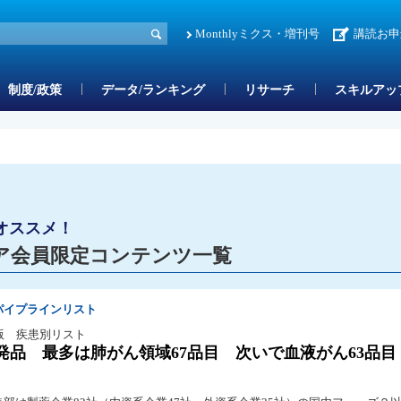
Monthlyミクス・増刊号
講読お申
制度/政策
データ/ランキング
リサーチ
スキルアッ
オススメ！
ア会員限定コンテンツ一覧
パイプラインリスト
版 疾患別リスト
発品 最多は肺がん領域67品目 次いで血液がん63品