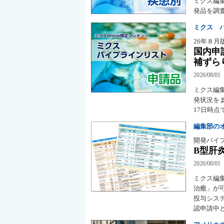
ミクス編
発品を調査
ミクス 
26年８月
国内申
補ずら
2026/08/01
ミクス編
発状況をま
17日時
編集部の
開発パイ
B型肝
2026/08/01
ミクス編
治癒」が
投与シス
認申請中