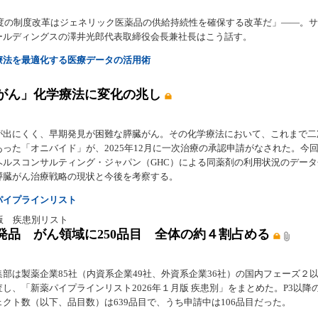
6年度の制度改革はジェネリック医薬品の供給持続性を確保する改革だ」――。
ールディングスの澤井光郎代表取締役会長兼社長はこう話す。
療法を最適化する医療データの活用術
がん」化学療法に変化の兆し
が出にくく、早期発見が困難な膵臓がん。その化学療法において、これまで二
あった「オニバイド」が、2025年12月に一次治療の承認申請がなされた。今
ヘルスコンサルティング・ジャパン（GHC）による同薬剤の利用状況のデー
膵臓がん治療戦略の現状と今後を考察する。
パイプラインリスト
版 疾患別リスト
発品 がん領域に250品目 全体の約４割占める
集部は製薬企業85社（内資系企業49社、外資系企業36社）の国内フェーズ２
し、「新薬パイプラインリスト2026年１月版 疾患別」をまとめた。P3以降
クト数（以下、品目数）は639品目で、うち申請中は106品目だった。