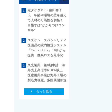
元タケダMR・藤田祥子
1
氏 年齢や環境の壁を越え
て人材の可能性を切拓く
目指すは”かかりつけコン
サル“
スズケン スペシャリティ
2
医薬品の院内輸送システム
「Cubixx Link」 10月から
提供 廃棄ロスを最小化
久光製薬・第8期中計 海
3
外売上高比率60.0％以上
医療用薬事業は海外工場の
製造力強化、多国展開加速
もっと見る