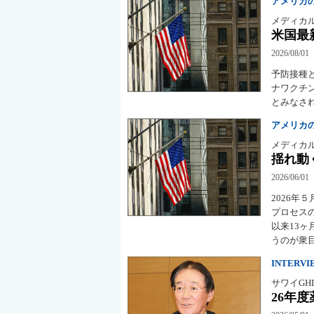
アメリカ
メディカル
米国最
2026/08/01
予防接種
ナワクチ
とみなさ
アメリカ
メディカル
揺れ動
2026/06/01
2026年
プロセス
以来13
うのが衆
INTERVI
サワイGH
26年