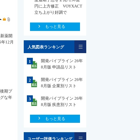
円に上方修正 VOYXACT
立ち上がり好調で
へ
もっと見る
の新薬開
年12月
一覧
人気図表ランキング
開発パイプライン 26年
1
8月版 申請品リスト
開発パイプライン 26年
2
8月版 企業別リスト
発後期プ
ングな年
開発パイプライン 26年
3
8月版 疾患別リスト
もっと見る
一覧
ユーザー評価ランキング