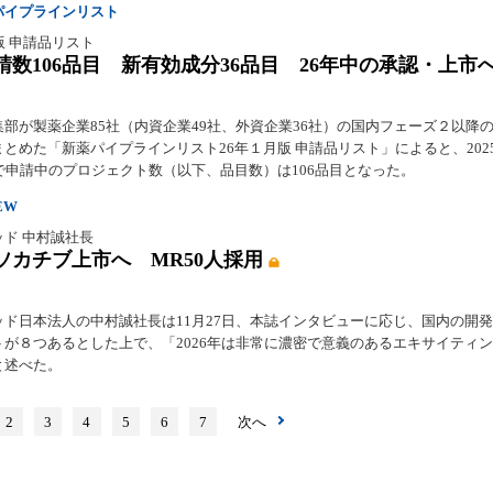
パイプラインリスト
版 申請品リスト
請数106品目 新有効成分36品目 26年中の承認・上市
集部が製薬企業85社（内資企業49社、外資企業36社）の国内フェーズ２以降
とめた「新薬パイプラインリスト26年１月版 申請品リスト」によると、2025
点で申請中のプロジェクト数（以下、品目数）は106品目となった。
EW
ッド 中村誠社長
ソカチブ上市へ MR50人採用
ッド日本法人の中村誠社長は11月27日、本誌インタビューに応じ、国内の開
トが８つあるとした上で、「2026年は非常に濃密で意義のあるエキサイティ
と述べた。
2
3
4
5
6
7
次へ