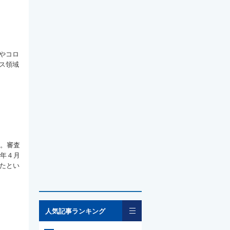
やコロ
ス領域
た。審査
5年４月
ったとい
一覧
人気記事ランキング