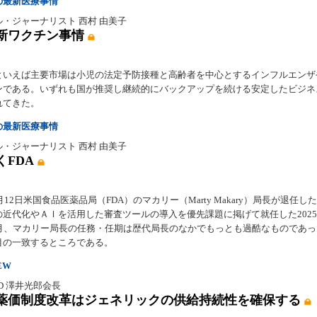
の最新医療事情
・ジャーナリスト 西村 由美子
新ワクチン事情
といえば主要市場は小児の法定予防接種と高齢者を中心とするインフルエンザ
ンである。いずれも国が推奨し継続的にバックアップを続ける安定したビジネ
れてきた。
の最新医療事情
・ジャーナリスト 西村 由美子
くFDA
５月12日米国食品医薬品局（FDA）のマカリー（Marty Makary）局長が退任し
の近代化やＡＩを活用した審査ツールの導入を優先課題に掲げて就任した202
ヶ月、マカリー局長の任務・任期は歴代局長のなかでもっとも過酷なものであ
目の一致するところである。
EW
D 澤井光郎会長
度薬価制度改革はジェネリックの供給持続性を確保する