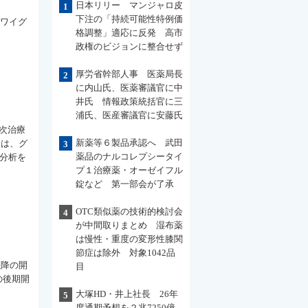
日本リリー マンジャロ皮
1
下注の「持続可能性特例価
サワイグ
格調整」適応に反発 高市
政権のビジョンに整合せず
厚労省幹部人事 医薬局長
2
に内山氏、医薬審議官に中
井氏 情報政策統括官に三
浦氏、医産審議官に安藤氏
次治療
新薬等６製品承認へ 武田
回は、グ
3
薬品のナルコレプシータイ
タ分析を
プ１治療薬・オーゼイフル
錠など 第一部会が了承
OTC類似薬の技術的検討会
4
が中間取りまとめ 湿布薬
は慢性・重度の変形性膝関
節症は除外 対象1042品
以降の開
目
の後期開
大塚HD・井上社長 26年
5
度通期予想を２兆7250億