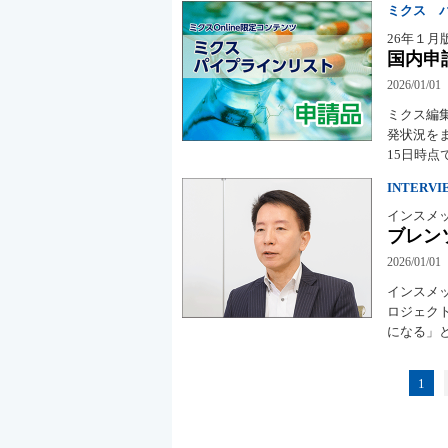
ミクス 
26年１月
国内申
2026/01/01
ミクス編
発状況をま
15日時
INTERVI
インスメ
ブレン
2026/01/01
インスメ
ロジェク
になる」
1