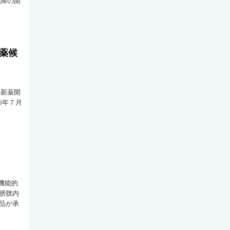
以降の開
新薬候
の新薬開
6年７月
機能的
膀胱内
品が承