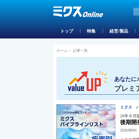
トップ
特集
経営/製品
ホーム
>
記事一覧
あなたに
プレミ
ミクス 
26年８月
後期開
2026/08/01