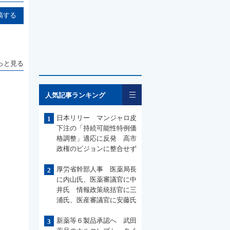
稿する
っと見る
一覧
人気記事ランキング
日本リリー マンジャロ皮
1
下注の「持続可能性特例価
格調整」適応に反発 高市
政権のビジョンに整合せず
厚労省幹部人事 医薬局長
2
に内山氏、医薬審議官に中
井氏 情報政策統括官に三
浦氏、医産審議官に安藤氏
新薬等６製品承認へ 武田
3