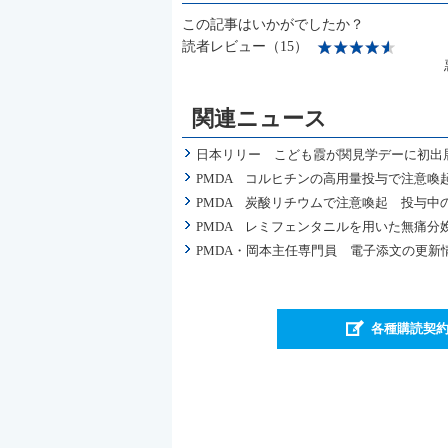
この記事はいかがでしたか？
読者レビュー（15）
関連ニュース
日本リリー こども霞が関見学デーに初出
PMDA コルヒチンの高用量投与で注意喚
PMDA 炭酸リチウムで注意喚起 投与中
PMDA レミフェンタニルを用いた無痛
PMDA・岡本主任専門員 電子添文の更新
各種購読契