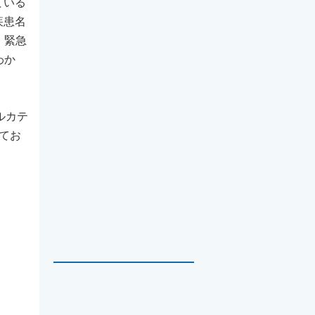
ている
疾患名
、緊急
わか
カルカテ
えてお