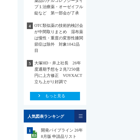
薬品のナルコレプシータイ
プ１治療薬・オーゼイフル
錠など 第一部会が了承
OTC類似薬の技術的検討会
4
が中間取りまとめ 湿布薬
は慢性・重度の変形性膝関
節症は除外 対象1042品
目
大塚HD・井上社長 26年
5
度通期予想を２兆7250億
円に上方修正 VOYXACT
立ち上がり好調で
もっと見る
一覧
人気図表ランキング
開発パイプライン 26年
1
8月版 申請品リスト