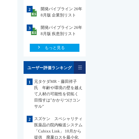
開発パイプライン 26年
2
8月版 企業別リスト
開発パイプライン 26年
3
8月版 疾患別リスト
もっと見る
一覧
ユーザー評価ランキング
元タケダMR・藤田祥子
1
氏 年齢や環境の壁を越え
て人材の可能性を切拓く
目指すは”かかりつけコン
サル“
スズケン スペシャリティ
2
医薬品の院内輸送システム
「Cubixx Link」 10月から
提供 廃棄ロスを最小化