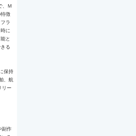
で、Ｍ
の特徴
オフラ
た時に
可能と
できる
に保持
舶、航
リリー
や副作