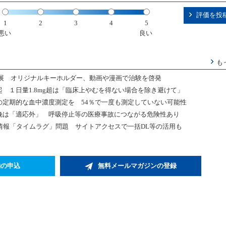
評価を投
1
2
3
4
5
悪い
良い
も
展 オリジナルキーホルダー、動画や漫画で治験を啓発
起 １日量1.8mg超は「臨床上やむを得ない場合を除き避けて」
の定期的な血中濃度測定を 54％で一度も測定していない可能性
分娩は「適応外」 呼吸停止等の医療事故につながる危険性あり
情報「タイムラグ」問題 サイトアクセスで一括DL等の活用も
約の申込
無料メールマガジンの登録