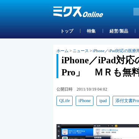
トップ
特集
経営/製品
ホーム
>
ニュース
>
iPhone／iPad対応
iPhone／iPa
Pro」 ＭＲも無
公開日時 2011/10/19 04:02
QLife
iPhone
ipad
添付文書Pro