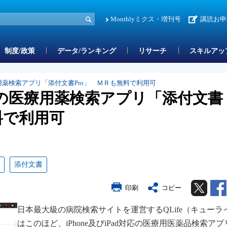
Monthlyミクス・増刊号
講読お申
制度/政策
データ/ランキング
リサーチ
スキルアッ
の医療用薬検索アプリ「添付文書Pro」 ＭＲも無料で利用可
d対応の医療用薬検索アプリ「添付文書
料で利用可
添付文書
Twitter
印刷
コピー
日本最大級の病院検索サイトを運営するQLife（キューラ
はこのほど、iPhone及びiPad対応の医療用医薬品検索ア