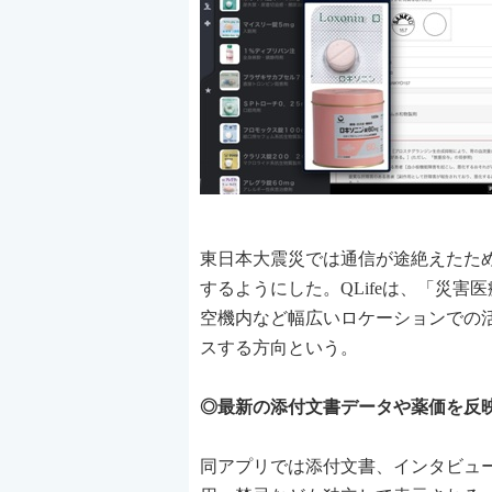
東日本大震災では通信が途絶えたため
するようにした。QLifeは、「災
空機内など幅広いロケーションでの
スする方向という。
◎最新の添付文書データや薬価を反映
同アプリでは添付文書、インタビュ