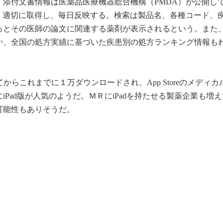
添付文書情報は医薬品医療機器総合機構（PMDA）が公開し
、適切に取得し、毎日反映する。検索は製品名、各種コード、
るとその医師の論文に関連する薬剤が表示されるという。また
か、全国の処方実績に基づいた疾患別の処方ランキング情報も
されてからこれまでに１万ダウンロードされ、App Storeのメディ
Pad版が人気のようだ。ＭＲにiPadを持たせる製薬企業も増
可能性もありそうだ。