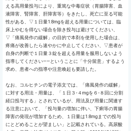
える高用量投与により、重篤な中毒症状（胃腸障害、血
液障害、腎障害、肝障害等）をきたし、死亡に至る可能
性がある、▽１日量1.8mgを超える用量については、臨
床上やむを得ない場合を除き投与は避けてください、
▽「痛風発作の緩解」の目的で本剤を使用した場合は、
疼痛が改善したら速やかに中止してください、▽患者が
自身の判断で１日量３錠を超える用量を服用しないよう
指導してください――ということに「十分留意」するよう
求め、患者への指導や注意喚起も要請した。
なお、コルヒチンの電子添文では、「痛風発作の緩解」
に対する用法・用量は、「１日３-４mgを６-８回に分割
経口投与する」とされているが、用法及び用量に関連す
る注意において、「投与量の増加に伴い、下痢等の胃腸
障害の発現が増加するため、１日量は1.8mgまでの投与
にとどめることが望ましい」と記載されている。高尿酸