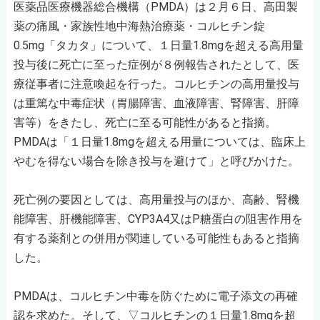
医薬品医療機器総合機構（PMDA）は２月６日、高田製
薬の痛風・家族性地中海熱治療薬・コルヒチン錠
0.5mg「タカタ」について、１日量1.8mgを超える高用量
投与後に死亡に至った症例が８例報告されたとして、医
療従事者に注意喚起を行った。コルヒチンの高用量投与
は重篤な中毒症状（胃腸障害、血液障害、腎障害、肝障
害等）をきたし、死亡に至る可能性があると指摘。
PMDAは「１日量1.8mgを超える用量については、臨床上
やむを得ない場合を除き投与を避けて」と呼びかけた。
死亡例の要因としては、高用量投与のほか、高齢、腎機
能障害、肝機能障害、CYP3A4又はP糖蛋白の阻害作用を
有する薬剤との併用が関連している可能性もあると指摘
した。
PMDAは、コルヒチン中毒を防ぐために電子添文の再確
認を求めた。そして、▽コルヒチンの１日量1.8mgを超