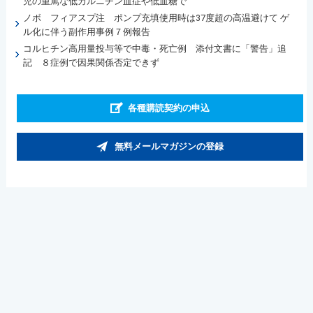
児の重篤な低カルニチン血症や低血糖で
ノボ フィアスプ注 ポンプ充填使用時は37度超の高温避けて ゲ
ル化に伴う副作用事例７例報告
コルヒチン高用量投与等で中毒・死亡例 添付文書に「警告」追
記 ８症例で因果関係否定できず
各種購読契約の申込
無料メールマガジンの登録