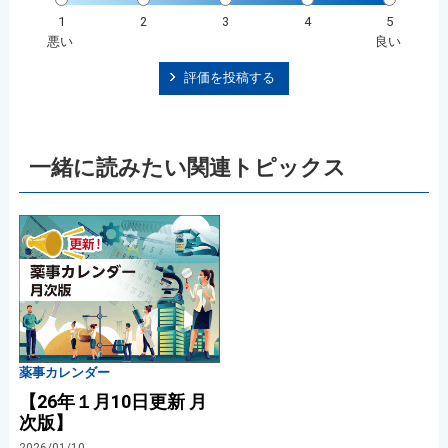
1
2
3
4
5
悪い
良い
評価を投稿する
一緒に読みたい関連トピックス
薬事カレンダー
【26年１月10日更新 月
次版】