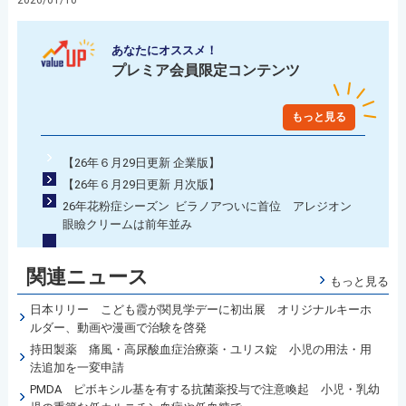
2026/01/10
あなたにオススメ！
プレミア会員限定コンテンツ
もっと見る
【26年６月29日更新 企業版】
【26年６月29日更新 月次版】
26年花粉症シーズン ビラノアついに首位 アレジオン
眼瞼クリームは前年並み
関連ニュース
もっと見る
日本リリー こども霞が関見学デーに初出展 オリジナルキーホ
ルダー、動画や漫画で治験を啓発
持田製薬 痛風・高尿酸血症治療薬・ユリス錠 小児の用法・用
法追加を一変申請
PMDA ピボキシル基を有する抗菌薬投与で注意喚起 小児・乳幼