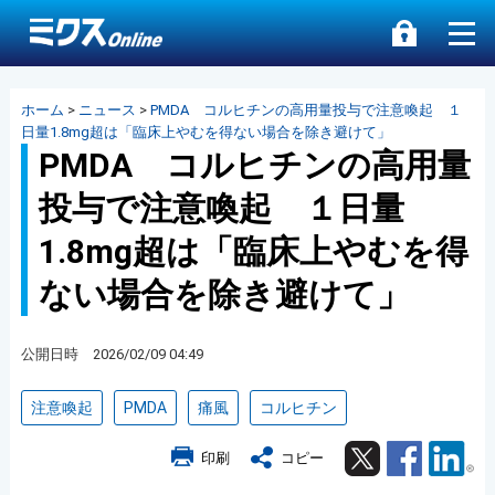
ホーム
>
ニュース
>
PMDA コルヒチンの高用量投与で注意喚起 １
日量1.8mg超は「臨床上やむを得ない場合を除き避けて」
PMDA コルヒチンの高用量
投与で注意喚起 １日量
1.8mg超は「臨床上やむを得
ない場合を除き避けて」
公開日時 2026/02/09 04:49
注意喚起
PMDA
痛風
コルヒチン
Twitter
Facebook
Lin
印刷
コピー