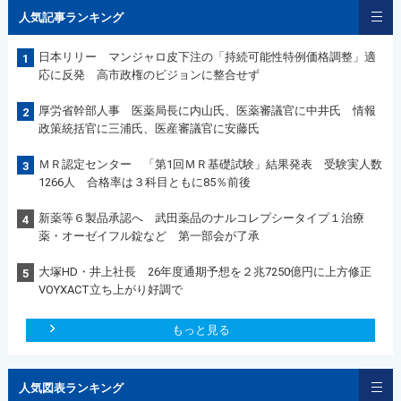
人気記事ランキング
日本リリー マンジャロ皮下注の「持続可能性特例価格調整」適
1
応に反発 高市政権のビジョンに整合せず
厚労省幹部人事 医薬局長に内山氏、医薬審議官に中井氏 情報
2
政策統括官に三浦氏、医産審議官に安藤氏
ＭＲ認定センター 「第1回ＭＲ基礎試験」結果発表 受験実人数
3
1266人 合格率は３科目ともに85％前後
新薬等６製品承認へ 武田薬品のナルコレプシータイプ１治療
4
薬・オーゼイフル錠など 第一部会が了承
大塚HD・井上社長 26年度通期予想を２兆7250億円に上方修正
5
VOYXACT立ち上がり好調で
もっと見る
人気図表ランキング