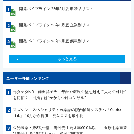
開発パイプライン 26年8月版 申請品リスト
1
開発パイプライン 26年8月版 企業別リスト
2
開発パイプライン 26年8月版 疾患別リスト
3
もっと見る
ユーザー評価ランキング
元タケダMR・藤田祥子氏 年齢や環境の壁を越えて人材の可能性
1
を切拓く 目指すは”かかりつけコンサル“
スズケン スペシャリティ医薬品の院内輸送システム「Cubixx
2
Link」 10月から提供 廃棄ロスを最小化
久光製薬・第8期中計 海外売上高比率60.0％以上 医療用薬事業
3
は海外工場の製造力強化、多国展開加速