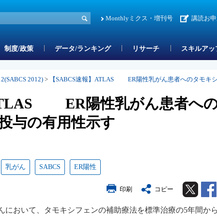
Monthlyミクス・増刊号
講読お申
制度/政策
データ/ランキング
リサーチ
スキルアッ
ABCS 2012)
>
【SABCS速報】ATLAS ER陽性乳がん患者へのタモキ
ATLAS ER陽性乳がん患者へ
年投与の有用性示す
乳がん
SABCS
ER陽性
Twitter
印刷
コピー
んにおいて、タモキシフェンの補助療法を標準治療の5年間から