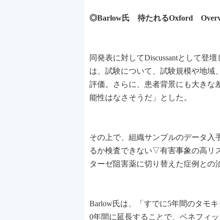
◎Barlow氏 待たれるOxford Ove
同発表に対してDiscussantとして登壇した、米・Fr
は、試験について、試験規模や地域
評価。さらに、患者背景にも大きな
能性はなさそうだ」とした。
その上で、組織サンプルのデータ入
るか検査できない▽有害事象の高リ
ターゼ阻害薬に切り替えた症例との
Barlow氏は、「すでに5年間のタ
0年間に延長することで、ベネフィッ