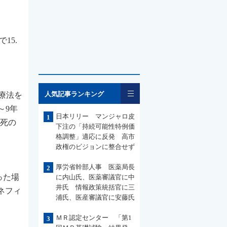
15.
一覧
人気記事ランキング
療法を
～9年
日本リリー マンジャロ皮
1
ん死の
下注の「持続可能性特例価
格調整」適応に反発 高市
政権のビジョンに整合せず
厚労省幹部人事 医薬局長
2
った場
に内山氏、医薬審議官に中
井氏 情報政策統括官に三
ネフィ
浦氏、医産審議官に安藤氏
ＭＲ認定センター 「第1
3