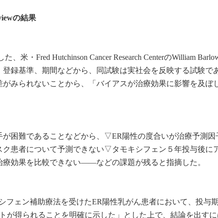
rviewの結果
ed Hutchinson Cancer Research CenterのWilliam Barl
、登録基準、期間などから、同試験は実社会を反映する試験で
差がみられないことから、「バイアスが治療効果に影響を及ぼ
手が困難であることなどから、▽ER陽性の度合いが治療予測因
スク患者について予測できない▽タモキシフェン５年投与後に
治療効果を比較できない――などの課題が残ると指摘した。
モキシフェン補助療法を受けたER陽性乳がん患者において、投与期
トが得られることを明確に示した」とした上で、結論を出すには