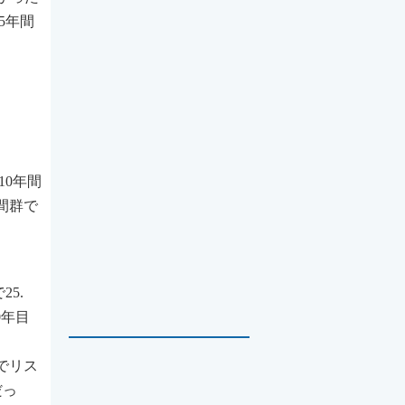
5年間
10年間
間群で
5.
0年目
降でリス
だっ