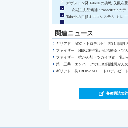
米ボストン発 Takedaの挑戦 失敗
次期主力品候補・zasocitinib
Takedaの目指すエコシステム ミレニ
関連ニュース
ギリアド ADC・トロデルビ PD-L1
ファイザー HER2陽性乳がん治療薬・ツ
ファイザー 抗がん剤・ツカイザ錠 乳が
第一三共 エンハーツでHER2陽性乳がん
ギリアド 抗TROP-2 ADC・トロデル
各種購読契