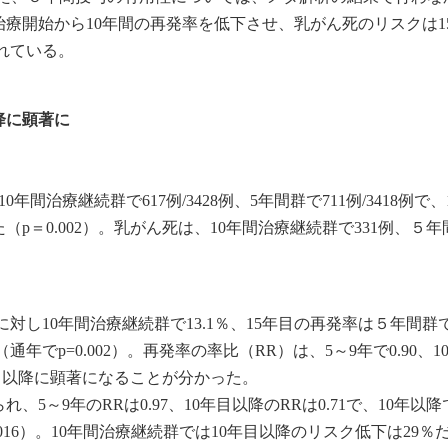
療開始から10年間の再発率を低下させ、乳がん死のリスクは1
されている。
降に顕著に
間治療継続群で617例/3428例、5年間群で711例/3418例で、
p＝0.002）。乳がん死は、10年間治療継続群で331例、５年
に対し10年間治療継続群で13.1％、15年目の再発率は５年間群で2
通年でp=0.002）。再発率の率比（RR）は、5～9年で0.90、1
年目以降に顕著になることが分かった。
5～9年のRRは0.97、10年目以降のRRは0.71で、10年以
016）。10年間治療継続群では10年目以降のリスク低下は29％