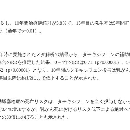
に対し、10年間治療継続群が5.8％で、15年目の発生率は5年間群で
（通年でp=0.01）。
５年時に実施されたメタ解析の結果から、タモキシフェンの補助
RRを推定した結果、0～4年のRRは0.71（p<0.00001）、5
は0.52（p<0.00001）となり、10年間のタモキシフェン投与は乳が
0年目以降は約1/2にまで低下することが示された。
動脈塞栓症の死亡リスクは、タモキシフェンを全く投与しなか
で0.4％増加するが、乳がん死におけるリスク低下による絶対ベ
クの30倍にのぼることも示された。