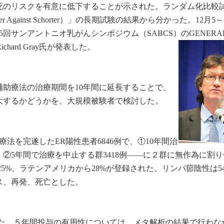
死のリスクを有意に低下することが示された。ランダム化比較
Longer Against Schorter）」の長期試験の結果から分かった。12月5
サンアントニオ乳がんシンポジウム（SABCS）のGENERAL 
のRichard Gray氏が発表した。
助療法の治療期間を10年間に延長することで、
大するかどうかを、大規模被験者で検討した。
法を完遂したER陽性患者6846例で、①10年間治
、②5年間で治療を中止する群3418例――に２群に無作為に割
5%、ラテンアメリカから28%が登録された。リンパ節陰性は5
ス、再発、死亡とした。
した、５年間投与の有用性については、メタ解析の結果で行わな