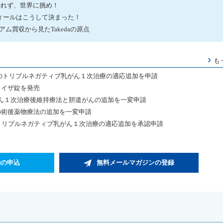
を恐れず、世界に挑め！
のディールはこうして決まった！
アム買収から見たTakedaの原点
も
陽性のトリプルネガティブ乳がん１次治療の適応追加を申請
カイザ錠を発売
ん１次治療後維持療法と胆道がんの追加を一変申請
の術後薬物療法の追加を一変申請
ビ トリプルネガティブ乳がん１次治療の適応追加を承認申請
約の申込
無料メールマガジンの登録