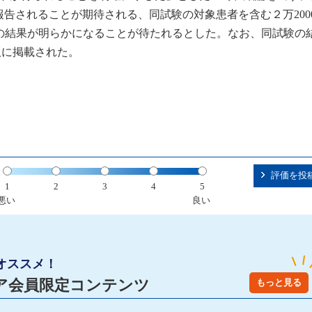
報告されることが期待される、同試験の対象患者を含む２万200
view」の結果が明らかになることが待たれるとした。なお、同試験の
e版に掲載された。
評価を投
1
2
3
4
5
悪い
良い
オススメ！
ア会員限定コンテンツ
もっと見る