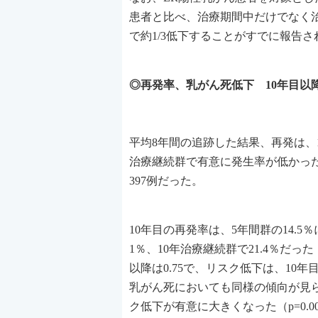
患者と比べ、治療期間中だけでなく治
で約1/3低下することがすでに報告
◎再発率、乳がん死低下 10年目以
平均8年間の追跡した結果、再発は、10年
治療継続群で有意に発生率が低かった（
397例だった。
10年目の再発率は、5年間群の14.5％
1％、10年治療継続群で21.4％だった（
以降は0.75で、リスク低下は、10
乳がん死においても同様の傾向が見られ、
ク低下が有意に大きくなった（p=0.0