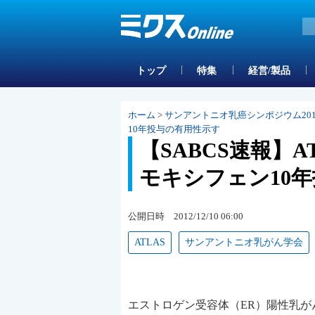
トップ
特集
経営/製品
ホーム
>
サンアントニオ乳癌シンポジウム2012(S
10年投与の有用性示す
【SABCS速報】
モキシフェン10
公開日時 2012/12/10 06:00
ATLAS
サンアントニオ乳がん学会
エストロゲン受容体（ER）陽性乳が