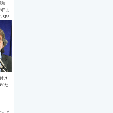
試験
～8日ま
SES
り付け
4%だ
かった