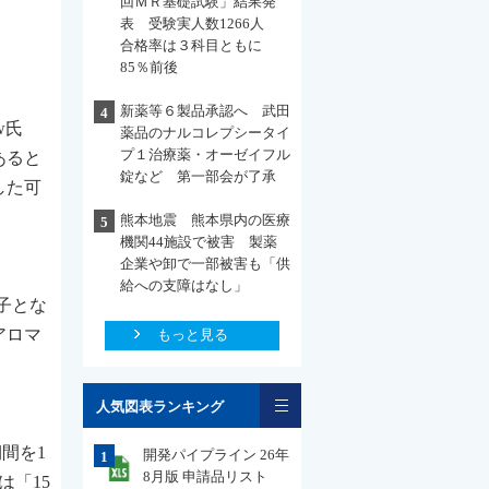
回ＭＲ基礎試験」結果発
表 受験実人数1266人
合格率は３科目ともに
85％前後
新薬等６製品承認へ 武田
4
ow氏
薬品のナルコレプシータイ
プ１治療薬・オーゼイフル
あると
錠など 第一部会が了承
した可
熊本地震 熊本県内の医療
5
機関44施設で被害 製薬
企業や卸で一部被害も「供
給への支障はなし」
子とな
アロマ
もっと見る
一覧
人気図表ランキング
間を1
開発パイプライン 26年
1
8月版 申請品リスト
「15