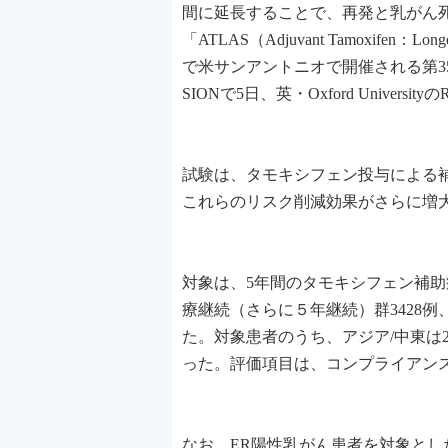
間に延長することで、再発と乳がん
「ATLAS（Adjuvant Tamoxifen：
で米サンアントニオで開催される第35回
SIONで5日、英・Oxford University
試験は、タモキシフェン投与による補
これらのリスク削減効果がさらに増
対象は、5年間のタモキシフェン補助療
療継続（さらに５年継続）群3428例
た。対象患者のうち、アジア/中東は2
った。評価項目は、コンプライアン
なお、ER陽性乳がん患者を対象と