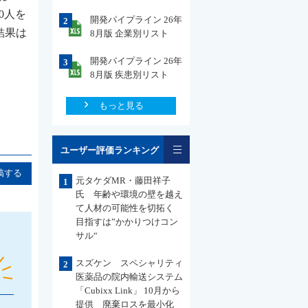
0人を
開発パイプライン 26年
2
結果は
8月版 企業別リスト
開発パイプライン 26年
3
8月版 疾患別リスト
もっと見る
一覧
ユーザー評価ランキング
稿する
元タケダMR・藤田祥子
1
氏 年齢や環境の壁を越え
て人材の可能性を切拓く
目指すは”かかりつけコン
サル“
スズケン スペシャリティ
2
医薬品の院内輸送システム
「Cubixx Link」 10月から
提供 廃棄ロスを最小化