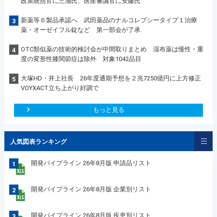
政策統括官に三浦氏、医産審議官に安藤氏
新薬等６製品承認へ 武田薬品のナルコレプシータイプ１治療
3
薬・オーゼイフル錠など 第一部会が了承
OTC類似薬の技術的検討会が中間取りまとめ 湿布薬は慢性・重
4
度の変形性膝関節症は除外 対象1042品目
大塚HD・井上社長 26年度通期予想を２兆7250億円に上方修正
5
VOYXACT立ち上がり好調で
もっと見る
人気図表ランキング
開発パイプライン 26年8月版 申請品リスト
1
開発パイプライン 26年8月版 企業別リスト
2
開発パイプライン 26年8月版 疾患別リスト
3