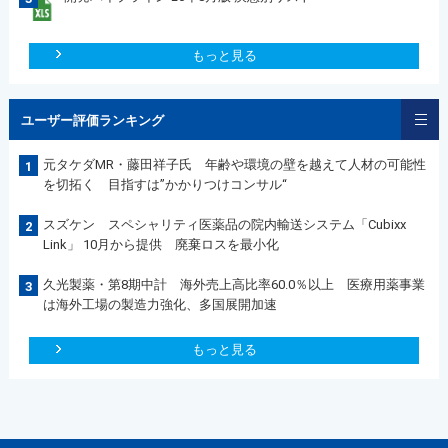
もっと見る
ユーザー評価ランキング
元タケダMR・藤田祥子氏 年齢や環境の壁を越えて人材の可能性
1
を切拓く 目指すは”かかりつけコンサル“
スズケン スペシャリティ医薬品の院内輸送システム「Cubixx
2
Link」 10月から提供 廃棄ロスを最小化
久光製薬・第8期中計 海外売上高比率60.0％以上 医療用薬事業
3
は海外工場の製造力強化、多国展開加速
もっと見る