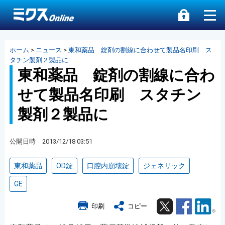
ホーム
>
ニュース
>
東和薬品 錠剤の割線に合わせて製品名印刷 ス
タチン製剤２製品に
東和薬品 錠剤の割線に合わ
せて製品名印刷 スタチン
製剤２製品に
公開日時 2013/12/18 03:51
東和薬品
OD錠
口腔内崩壊錠
ジェネリック
GE
Twitter
Facebook
Lin
印刷
コピー