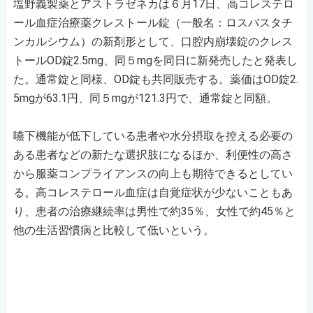
塩野義製薬とアストラゼネカは６月17日、高コレステロ
ール血症治療薬クレストール錠（一般名：ロスバスタチ
ンカルシウム）の新剤形として、口腔内崩壊錠のクレス
トールOD錠2.5mg、同５mgを同日に新発売したと発表し
た。通常錠と同様、OD錠も共同販売する。薬価はOD錠2.
5mgが63.1円、同５mgが121.3円で、通常錠と同額。
嚥下機能が低下している患者や水分摂取を控える必要の
ある患者などの新たな選択肢になるほか、利便性の高さ
から服薬コンプライアンスの向上も期待できるとしてい
る。高コレステロール血症は自覚症状が少ないこともあ
り、患者の治療継続率は男性で約35％、女性で約45％と
他の生活習慣病と比較して低いという。