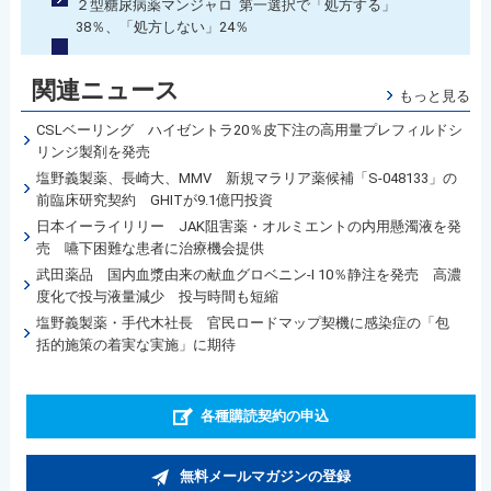
２型糖尿病薬マンジャロ 第一選択で「処方する」
38％、「処方しない」24％
関連ニュース
もっと見る
CSLベーリング ハイゼントラ20％皮下注の高用量プレフィルドシ
リンジ製剤を発売
塩野義製薬、長崎大、MMV 新規マラリア薬候補「S-048133」の
前臨床研究契約 GHITが9.1億円投資
日本イーライリリー JAK阻害薬・オルミエントの内用懸濁液を発
売 嚥下困難な患者に治療機会提供
武田薬品 国内血漿由来の献血グロベニン-I 10％静注を発売 高濃
度化で投与液量減少 投与時間も短縮
塩野義製薬・手代木社長 官民ロードマップ契機に感染症の「包
括的施策の着実な実施」に期待
各種購読契約の申込
無料メールマガジンの登録