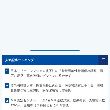
人気記事ランキング
日本リリー マンジャロ皮下注の「持続可能性特例価格調整」適
1
応に反発 高市政権のビジョンに整合せず
厚労省幹部人事 医薬局長に内山氏、医薬審議官に中井氏 情報
2
政策統括官に三浦氏、医産審議官に安藤氏
ＭＲ認定センター 「第1回ＭＲ基礎試験」結果発表 受験実人数
3
1266人 合格率は３科目ともに85％前後