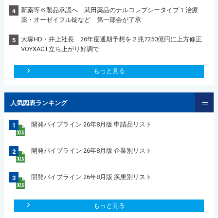
新薬等６製品承認へ 武田薬品のナルコレプシータイプ１治療
4
薬・オーゼイフル錠など 第一部会が了承
大塚HD・井上社長 26年度通期予想を２兆7250億円に上方修正
5
VOYXACT立ち上がり好調で
もっと見る
人気図表ランキング
開発パイプライン 26年8月版 申請品リスト
1
開発パイプライン 26年8月版 企業別リスト
2
開発パイプライン 26年8月版 疾患別リスト
3
もっと見る