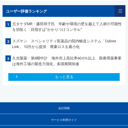
ユーザー評価ランキング
元タケダMR・藤田祥子氏 年齢や環境の壁を越えて人材の可能性
1
を切拓く 目指すは”かかりつけコンサル“
スズケン スペシャリティ医薬品の院内輸送システム「Cubixx
2
Link」 10月から提供 廃棄ロスを最小化
久光製薬・第8期中計 海外売上高比率60.0％以上 医療用薬事業
3
は海外工場の製造力強化、多国展開加速
もっと見る
会社情報
サービス利用ガイド