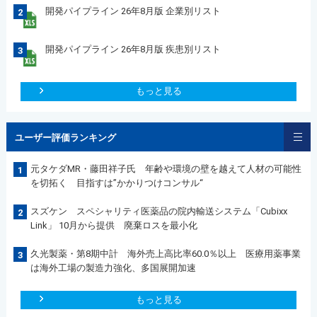
開発パイプライン 26年8月版 企業別リスト
2
開発パイプライン 26年8月版 疾患別リスト
3
もっと見る
ユーザー評価ランキング
元タケダMR・藤田祥子氏 年齢や環境の壁を越えて人材の可能性
1
を切拓く 目指すは”かかりつけコンサル“
スズケン スペシャリティ医薬品の院内輸送システム「Cubixx
2
Link」 10月から提供 廃棄ロスを最小化
久光製薬・第8期中計 海外売上高比率60.0％以上 医療用薬事業
3
は海外工場の製造力強化、多国展開加速
もっと見る