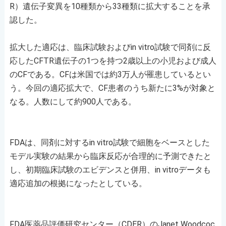
R）遺伝子変異を10種類から33種類に拡大することを承
認した。
拡大した適応は、臨床試験およびin vitro試験で同剤に反
応したCFTR遺伝子の1つを持つ2歳以上の小児および成人
のCFである。CFは米国では約3万人が罹患しているとい
う。今回の適応拡大で、CF患者のうち新たに3%が対象と
なる。人数にして約900人である。
FDAは、同剤に対するin vitro試験で細胞をベースとした
モデル実験の結果から臨床反応が合理的に予測できたと
し、初期臨床試験のエビデンスと併用、in vitroデータも
適応追加の根拠になったとしている。
FDA医薬品評価研究センター（CDER）のJanet Woodcoc