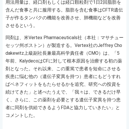
用法用量は、経口剤もしくは経口顆粒剤で1日2回脂肪を
含んだ食事と共に服用する。脂肪を含む食事はCFTR遺伝
子が作るタンパクの機能を改善させ、肺機能などを改善
させるという。
同剤は、米Vertex Pharmaceuticals社（本社：マサチュー
セッツ州ボストン）が製造する。Vertex社のJeffrey Cho
dakewitz上級副社長兼最高科学責任者（CMO）は、「5
年前、KalydecoはCFに対して根本原因を治療する初の薬
剤となった。それ以来、この重篤で患者を短命にさせる
疾患に悩む他の（遺伝子変異を持つ）患者にもどうすれ
ばベネフィットをもたらせるかを追究、研究への投資を
続けてきた」と述べたうえで、「我々は、できるだけ早
く、さらに、この薬剤を必要とする遺伝子変異を持つ患
者に同剤を供給できるようFDAと協力していきたい」と
コメントした。