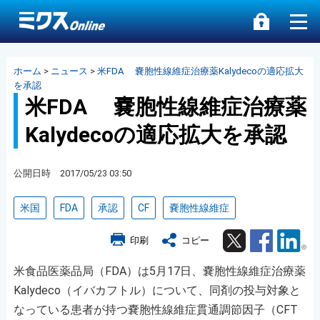
ホーム
>
ニュース
>
米FDA 嚢胞性線維症治療薬Kalydecoの適応拡大
を承認
米FDA 嚢胞性線維症治療薬
Kalydecoの適応拡大を承認
公開日時 2017/05/23 03:50
米国
FDA
承認
CF
嚢胞性線維症
Twitter
Facebook
Lin
印刷
コピー
米食品医薬品局（FDA）は5月17日、嚢胞性線維症治療薬
Kalydeco（イバカフトル）について、同剤の投与対象と
なっている患者が持つ嚢胞性線維症貫通調節因子（CFT