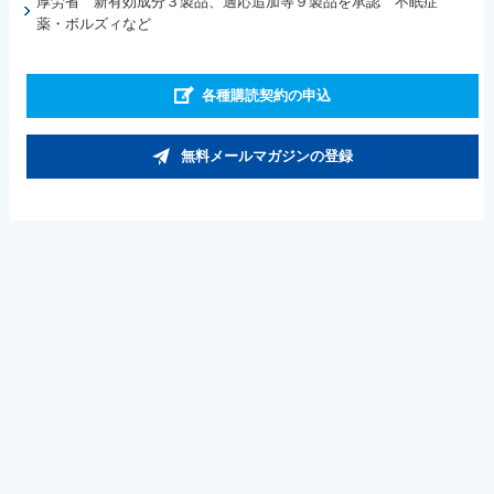
厚労省 新有効成分３製品、適応追加等９製品を承認 不眠症
薬・ボルズィなど
各種購読契約の申込
無料メールマガジンの登録