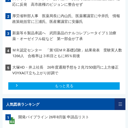
応に反発 高市政権のビジョンに整合せず
厚労省幹部人事 医薬局長に内山氏、医薬審議官に中井氏 情報
2
政策統括官に三浦氏、医産審議官に安藤氏
新薬等６製品承認へ 武田薬品のナルコレプシータイプ１治療
3
薬・オーゼイフル錠など 第一部会が了承
ＭＲ認定センター 「第1回ＭＲ基礎試験」結果発表 受験実人数
4
1266人 合格率は３科目ともに85％前後
大塚HD・井上社長 26年度通期予想を２兆7250億円に上方修正
5
VOYXACT立ち上がり好調で
もっと見る
人気図表ランキング
開発パイプライン 26年8月版 申請品リスト
1