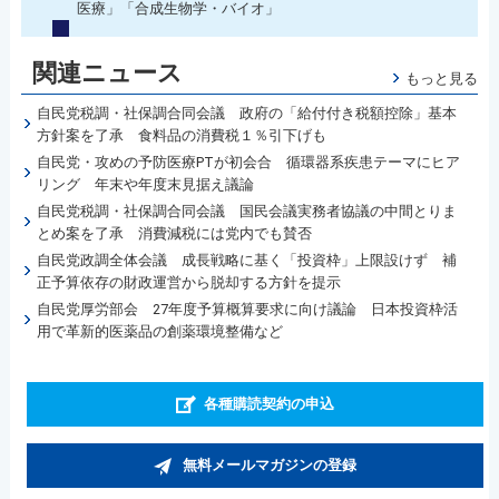
医療」「合成生物学・バイオ」
関連ニュース
もっと見る
自民党税調・社保調合同会議 政府の「給付付き税額控除」基本
方針案を了承 食料品の消費税１％引下げも
自民党・攻めの予防医療PTが初会合 循環器系疾患テーマにヒア
リング 年末や年度末見据え議論
自民党税調・社保調合同会議 国民会議実務者協議の中間とりま
とめ案を了承 消費減税には党内でも賛否
自民党政調全体会議 成長戦略に基く「投資枠」上限設けず 補
正予算依存の財政運営から脱却する方針を提示
自民党厚労部会 27年度予算概算要求に向け議論 日本投資枠活
用で革新的医薬品の創薬環境整備など
各種購読契約の申込
無料メールマガジンの登録