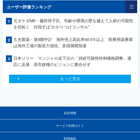
ユーザー評価ランキング
元タケダMR・藤田祥子氏 年齢や環境の壁を越えて人材の可能性
1
を切拓く 目指すは”かかりつけコンサル“
久光製薬・第8期中計 海外売上高比率60.0％以上 医療用薬事業
2
は海外工場の製造力強化、多国展開加速
日本リリー マンジャロ皮下注の「持続可能性特例価格調整」適
3
応に反発 高市政権のビジョンに整合せず
もっと見る
会社情報
サービス利用ガイド
利用規約