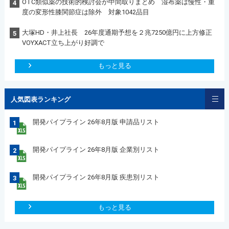
OTC類似薬の技術的検討会が中間取りまとめ 湿布薬は慢性・重
4
度の変形性膝関節症は除外 対象1042品目
大塚HD・井上社長 26年度通期予想を２兆7250億円に上方修正
5
VOYXACT立ち上がり好調で
もっと見る
人気図表ランキング
開発パイプライン 26年8月版 申請品リスト
1
開発パイプライン 26年8月版 企業別リスト
2
開発パイプライン 26年8月版 疾患別リスト
3
もっと見る