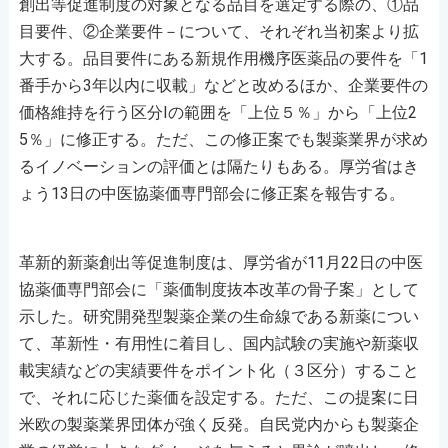
創出等促進制度の対象となる品目を選定する際の、①品
目要件、②企業要件－について、それぞれ当初案より拡
大する。品目要件にある新規作用機序医薬品の要件を「1
番手から3年以内に収載」などと改めるほか、企業要件の
価格維持を行う区分Ⅰの範囲を「上位５％」から「上位2
5％」に修正する。ただ、この修正案でも製薬業界が求め
るイノベーションの評価とは隔たりもある。厚労省はき
ょう13日の中医協薬価専門部会に修正案を報告する。
革新的新薬創出等促進制度は、厚労省が11月22日の中医
協薬価専門部会に「薬価制度抜本改革の骨子案」として
示した。研究開発型製薬企業の生命線である新薬につい
て、革新性・有用性に着目し、国内試験の実施や新薬収
載実績などの実績要件をポイント化（３区分）すること
で、それに応じた薬価を設定する。ただ、この提案に日
米欧の製薬業界団体が強く反発。自民党内からも製薬企