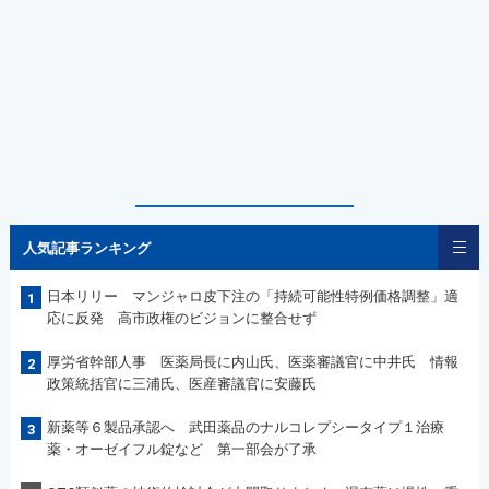
人気記事ランキング
日本リリー マンジャロ皮下注の「持続可能性特例価格調整」適
1
応に反発 高市政権のビジョンに整合せず
厚労省幹部人事 医薬局長に内山氏、医薬審議官に中井氏 情報
2
政策統括官に三浦氏、医産審議官に安藤氏
新薬等６製品承認へ 武田薬品のナルコレプシータイプ１治療
3
薬・オーゼイフル錠など 第一部会が了承