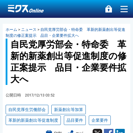
ホーム
>
ニュース
>
自民党厚労部会・特命委 革新的新薬創出等促進
制度の修正案提示 品目・企業要件拡大へ
自民党厚労部会・特命委 革
新的新薬創出等促進制度の修
正案提示 品目・企業要件拡
大へ
公開日時 2017/12/13 03:52
自民党厚生労働部会
新薬創出等加算
革新的新薬創出等促進制度
品目要件
企業要件
Twitter
Facebook
Lin