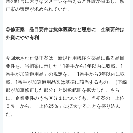
業の経営に大きなダメージを与えると異論が噴出し、修
正案の策定が求められていた。
◎修正案 品目要件は抗体医薬など恩恵に 企業要件は
外資にやや有利
今回示された修正案は、新規作用機序医薬品に係る品目
要件を、当初案に示した「1番手から1年以内に収載、1
番手が加算適用品」の規定を、「1番手から
3年
以内に収
載、1番手が加算適用品又は
基準に該当するもの
」（下線
部が加筆修正した部分）と対象範囲を拡大した。さら
に、企業要件のうち区分１についても、当初案の「上位
５％」から、「上位25％」に拡大することを盛り込ん
だ。