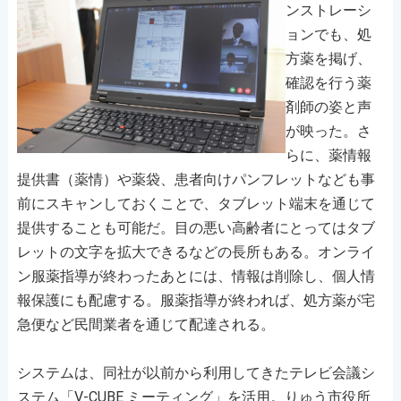
ンストレーシ
ョンでも、処
方薬を掲げ、
確認を行う薬
剤師の姿と声
が映った。さ
らに、薬情報
提供書（薬情）や薬袋、患者向けパンフレットなども事
前にスキャンしておくことで、タブレット端末を通じて
提供することも可能だ。目の悪い高齢者にとってはタブ
レットの文字を拡大できるなどの長所もある。オンライ
ン服薬指導が終わったあとには、情報は削除し、個人情
報保護にも配慮する。服薬指導が終われば、処方薬が宅
急便など民間業者を通じて配達される。
システムは、同社が以前から利用してきたテレビ会議シ
ステム「V-CUBE ミーティング」を活用。りゅう市役所