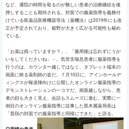
など、通院の時間を取るのが難しい患者の治療継続を後
押しすることも期待される。対面での服薬指導を義務付
けている医薬品医療機器等法（薬機法）は2019年にも改
正が予定されており、裾野が大きく広がる可能性も秘め
ている。
「お薬は残っていますか？」、「服用後は忘れずにうが
いをしてくださいね」－。気管支喘息患者に服薬指導を
行うのは、カウンター越しではなく、タブレット端末の
画面に映る薬剤師の姿だ。７月10日に、アインホールデ
ィングスが報道陣向けに公開したオンライン服薬指導の
デモンストレーションの一コマだ。画面越しながら、患
者の顔も大きく見え、会話もスムーズに進む。実際に一
例目のオンライン服薬指導に従事した黒木麗薬局長は
「普段の対面での服薬指導と同様
にできた」と語る。