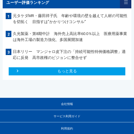
ユーザー評価ランキング
元タケダMR・藤田祥子氏 年齢や環境の壁を越えて人材の可能性
1
を切拓く 目指すは”かかりつけコンサル“
久光製薬・第8期中計 海外売上高比率60.0％以上 医療用薬事業
2
は海外工場の製造力強化、多国展開加速
日本リリー マンジャロ皮下注の「持続可能性特例価格調整」適
3
応に反発 高市政権のビジョンに整合せず
もっと見る
会社情報
サービス利用ガイド
利用規約