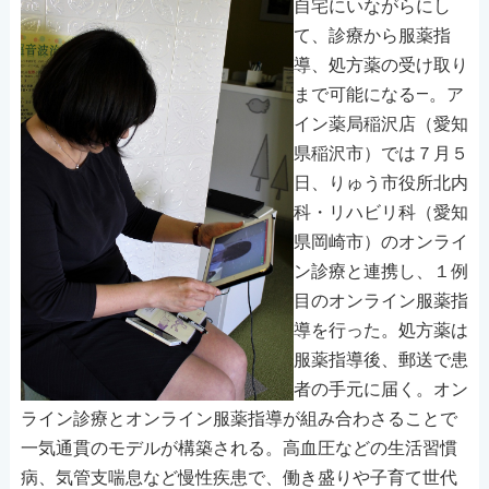
自宅にいながらにし
て、診療から服薬指
導、処方薬の受け取り
まで可能になる―。ア
イン薬局稲沢店（愛知
県稲沢市）では７月５
日、りゅう市役所北内
科・リハビリ科（愛知
県岡崎市）のオンライ
ン診療と連携し、１例
目のオンライン服薬指
導を行った。処方薬は
服薬指導後、郵送で患
者の手元に届く。オン
ライン診療とオンライン服薬指導が組み合わさることで
一気通貫のモデルが構築される。高血圧などの生活習慣
病、気管支喘息など慢性疾患で、働き盛りや子育て世代