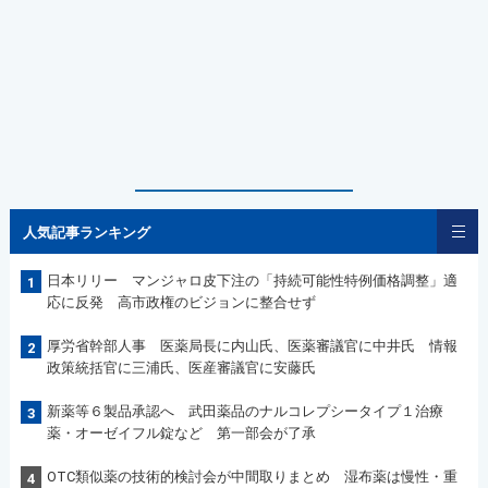
人気記事ランキング
日本リリー マンジャロ皮下注の「持続可能性特例価格調整」適
1
応に反発 高市政権のビジョンに整合せず
厚労省幹部人事 医薬局長に内山氏、医薬審議官に中井氏 情報
2
政策統括官に三浦氏、医産審議官に安藤氏
新薬等６製品承認へ 武田薬品のナルコレプシータイプ１治療
3
薬・オーゼイフル錠など 第一部会が了承
OTC類似薬の技術的検討会が中間取りまとめ 湿布薬は慢性・重
4