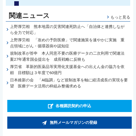
関連ニュース
もっと見る
上野厚労相 熊本地震の災害関連死防止へ「自治体と連携しなが
ら全力で対応」
上野厚労相 「攻めの予防医療」で関連施策を速やかに実施 重
点領域にがん・循環器病や認知症
規制改革が答申 本人同意不要の医療データの二次利用で関連法
案27年通常国会提出を 成長戦略に反映も
厚労省 革新的医薬品等実用化支援基金への出えん金の協力を依
頼 目標額は３年度で60億円
日本維新の会 「AI臨調」など規制改革を軸に経済成長の実現を要
望 医療データ活用の枠組み整備求める
各種購読契約の申込
無料メールマガジンの登録