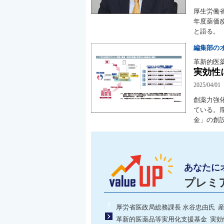
厚生労働
年度薬価
と語る。
編集部の
革新的医
実効性
2025/04/01
創薬力強
ている。
金」の創
あなたに
プレミ
厚労省医政局総務課長 水谷忠由氏 
革新的医薬品等実用化支援基金 実効