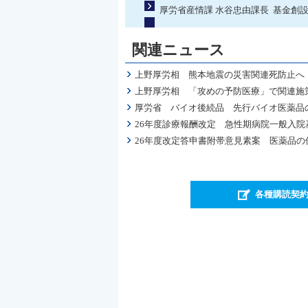
厚労省産情課 水谷忠由課長 基金創
関連ニュース
上野厚労相 熊本地震の災害関連死防止へ
上野厚労相 「攻めの予防医療」で関連施
厚労省 バイオ後続品 先行バイオ医薬品
26年度診療報酬改定 急性期病院一般入
26年度改定答申書附帯意見素案 医薬品
各種購読契