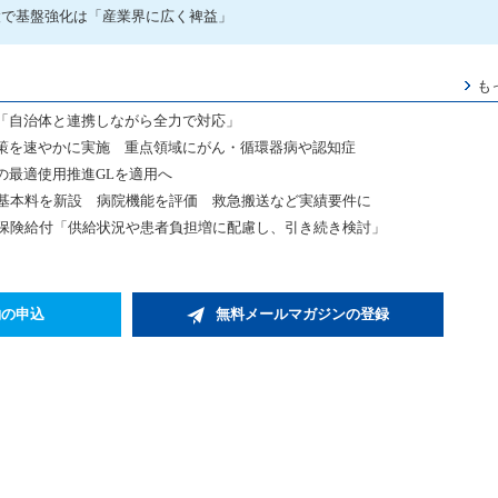
設で基盤強化は「産業界に広く裨益」
も
「自治体と連携しながら全力で対応」
策を速やかに実施 重点領域にがん・循環器病や認知症
の最適使用推進GLを適用へ
院基本料を新設 病院機能を評価 救急搬送など実績要件に
の保険給付「供給状況や患者負担増に配慮し、引き続き検討」
約の申込
無料メールマガジンの登録