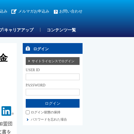
込み
メルマガお申込み
お問い合わせ
プ/キャリアアップ
コンテンツ一覧
ログイン
金
サイトライセンスでログイン
USER ID
PASSWORD
Facebook
Linkedin
ログイン状態の保持
パスワードを忘れた場合
加盟団
文書を