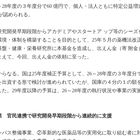
～28年度の３年度分で60 億円で、個人・法人ともに特定公益増
が認められる。
研究開発早期段階からアカデミアやスタートア ップ等のシーズ
環境・体制を構築することを目的として、25年５月の薬機法改
基盤・健康・栄養研究所に本基金を造成し、出えん金（寄 附金
まえて、今回、出えん金の依頼に至った。
なる。国は25年度補正予算として、26～28年度の３年度分で
を出資する形で検討が進められていたが、国庫の４分の１の額
た。29年度以降の予算は、26～28年度の執行状況や事業の実
業 官民連携で研究開発早期段階から連続的に支援
ンパス整備事業、②革新的な医薬品等の実用化に取り組む者に