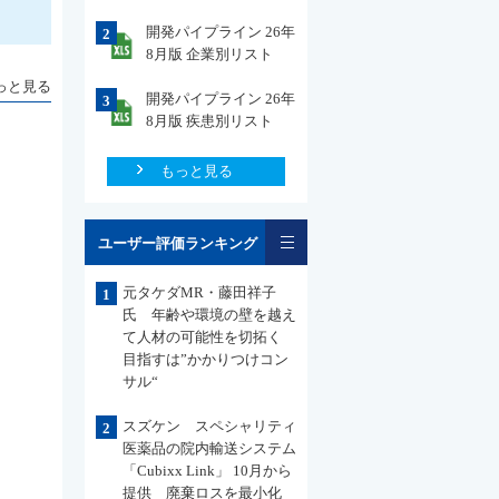
開発パイプライン 26年
2
8月版 企業別リスト
っと見る
開発パイプライン 26年
3
8月版 疾患別リスト
もっと見る
一覧
ユーザー評価ランキング
元タケダMR・藤田祥子
1
氏 年齢や環境の壁を越え
て人材の可能性を切拓く
目指すは”かかりつけコン
サル“
スズケン スペシャリティ
2
医薬品の院内輸送システム
「Cubixx Link」 10月から
提供 廃棄ロスを最小化