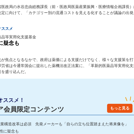
省医政局の水谷忠由総務課長（前・医政局医薬産業振興・医療情報企画課長）は
改定に向けて、「カテゴリー別の流通コストを見える化することが議論の出発
オススメ
薬品等実用化支援基金
に疑念も
化が焦点となるなかで、政府は薬価による支援だけでなく、様々な支援策を打
厚労省は今通常国会に提出した薬機法改正法案に、「革新的医薬品等実用化支
設を盛り込んだ。
オススメ！
ア会員限定コンテンツ
もっと見る
産業構造改革は必須 先発メーカーも「自らの立ち位置踏まえた将来像を」
性に疑念も