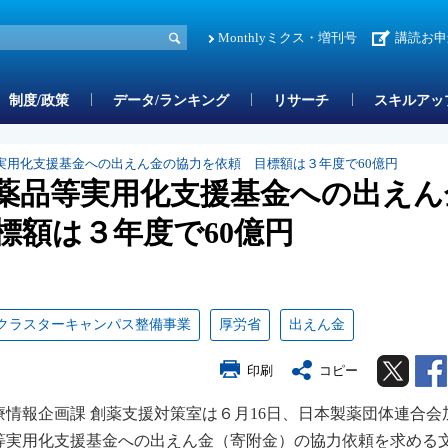
Monthlyミクス・増刊号
講読お申
制度/政策
データ/ランキング
リサーチ
スキルアッ
実用化支援基金への出えん金の協力を依頼 目標額は３年度で60億円
薬品等実用化支援基金への出えん
標額は３年度で60億円
クラスターキャンパス整備事業
厚労省
出えん金
Twitter
印刷
コピー
情報企画課 創薬支援対策室は６月16日、日本製薬団体連合会
等実用化支援基金への出えん金（寄附金）の協力依頼を求める