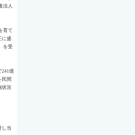
進法人
を育て
正に盛
）を受
241億
を民間
施状況
対し当