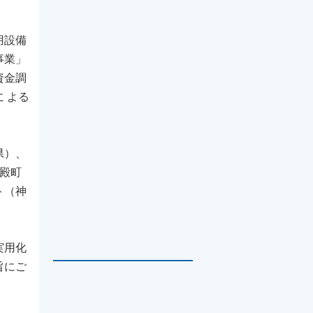
用設備
事業」
資金調
 よる
県）、
、殿町
ト（神
実用化
旨にご