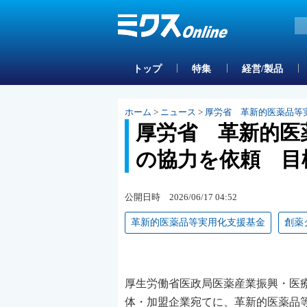
トップ
特集
経営/製品
ホーム
>
ニュース
>
厚労省 革新的医薬品等
厚労省 革新的医
の協力を依頼 目
公開日時 2026/06/17 04:52
革新的医薬品等実用化支援基金
創薬
厚生労働省医政局医薬産業振興・医療
体・加盟企業宛てに、革新的医薬品