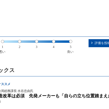
評価を投
1
2
3
4
5
悪い
良い
ックス
オススメ
政局総務課長 水谷忠由氏
造改革は必須 先発メーカーも「自らの立ち位置踏まえ
」