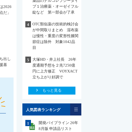
薬品のナルコレプシータイ
プ１治療薬・オーゼイフル
2026
錠など 第一部会が了承
点だ」
OTC類似薬の技術的検討会
4
が中間取りまとめ 湿布薬
は慢性・重度の変形性膝関
節症は除外 対象1042品
目
ち出し
大塚HD・井上社長 26年
5
援基
度通期予想を２兆7250億
円に上方修正 VOYXACT
立ち上がり好調で
もっと見る
一覧
人気図表ランキング
開発パイプライン 26年
1
8月版 申請品リスト