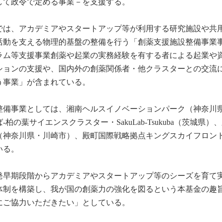
して政令で定める事業－を支援する。
では、アカデミアやスタートアップ等が利用する研究施設や共
活動を支える物理的基盤の整備を行う「創薬支援施設整備事業
ラム等支援事業創薬や起業の実務経験を有する者による起業や
ションの支援や、国内外の創薬関係者・他クラスターとの交流に
う事業」が含まれている。
ス整備事業としては、湘南ヘルスイノベーションパーク（神奈川
、つくば-柏の葉サイエンスクラスター・SakuLab-Tsukuba（茨城県）
（神奈川県・川崎市）、殿町国際戦略拠点キングスカイフロン
いる。
発早期段階からアカデミアやスタートアップ等のシーズを育て
体制を構築し、我が国の創薬力の強化を図るという本基金の趣
にご協力いただきたい」としている。