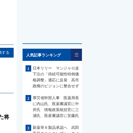
一覧
稿する
人気記事ランキング
日本リリー マンジャロ皮
1
下注の「持続可能性特例価
格調整」適応に反発 高市
政権のビジョンに整合せず
厚労省幹部人事 医薬局長
2
に内山氏、医薬審議官に中
井氏 情報政策統括官に三
浦氏、医産審議官に安藤氏
た将
新薬等６製品承認へ 武田
3