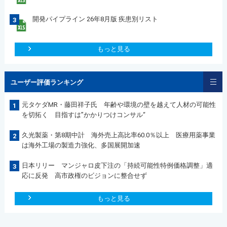
開発パイプライン 26年8月版 疾患別リスト
3
もっと見る
ユーザー評価ランキング
元タケダMR・藤田祥子氏 年齢や環境の壁を越えて人材の可能性
1
を切拓く 目指すは”かかりつけコンサル“
久光製薬・第8期中計 海外売上高比率60.0％以上 医療用薬事業
2
は海外工場の製造力強化、多国展開加速
日本リリー マンジャロ皮下注の「持続可能性特例価格調整」適
3
応に反発 高市政権のビジョンに整合せず
もっと見る