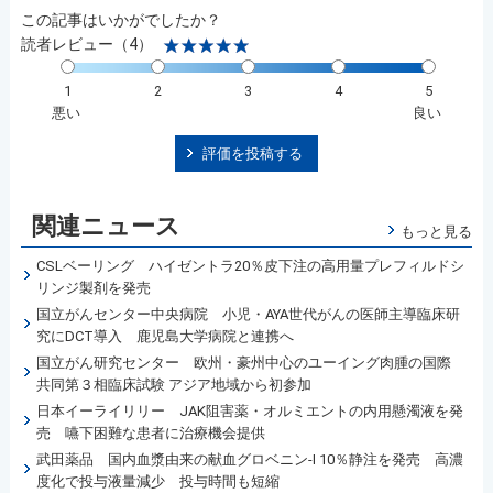
この記事はいかがでしたか？
読者レビュー（4）
1
2
3
4
5
悪い
良い
評価を投稿する
関連ニュース
もっと見る
CSLベーリング ハイゼントラ20％皮下注の高用量プレフィルドシ
リンジ製剤を発売
国立がんセンター中央病院 小児・AYA世代がんの医師主導臨床研
究にDCT導入 鹿児島大学病院と連携へ
国立がん研究センター 欧州・豪州中心のユーイング肉腫の国際
共同第３相臨床試験 アジア地域から初参加
日本イーライリリー JAK阻害薬・オルミエントの内用懸濁液を発
売 嚥下困難な患者に治療機会提供
武田薬品 国内血漿由来の献血グロベニン-I 10％静注を発売 高濃
度化で投与液量減少 投与時間も短縮