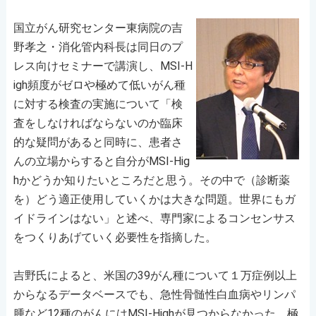
国立がん研究センター東病院の吉
野孝之・消化管内科長は同日のプ
レス向けセミナーで講演し、MSI-H
igh頻度がゼロや極めて低いがん種
に対する検査の実施について「検
査をしなければならないのか臨床
的な疑問があると同時に、患者さ
んの立場からすると自分がMSI-Hig
hかどうか知りたいところだと思う。その中で（診断薬
を）どう適正使用していくかは大きな問題。世界にもガ
イドラインはない」と述べ、専門家によるコンセンサス
をつくりあげていく必要性を指摘した。
吉野氏によると、米国の39がん種について１万症例以上
からなるデータベースでも、急性骨髄性白血病やリンパ
腫など12種のがんにはMSI-Highが見つからなかった。極