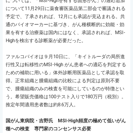
については、「MSI-Highを有する固形がん」の適応追加
について11月29日に薬食審医薬品第二部会で審議される
予定で、了承されれば、12月にも承認が見込まれる。共
通のバイオマーカーに基づき、がん種横断的に効能・効
果を有する治療薬は国内にはなく、承認されれば、MSI-
Highを検出する診断薬が必要だった。
ファルコバイオは９月10日に、「キイトルーダの局所進
行性又は転移性のMSI-High がん患者への適応を判定する
ための補助に用いる」体外診断用医薬品として承認を取
得。正常組織と腫瘍組織の比較による判定は原則不要
で、腫瘍組織のみの検査を可能にしているのが特徴とい
う。希望販売価格は100テスト入りで180万円（税別）。
推定年間適用患者数は約8.6万人。
国がん東病院・吉野氏 MSI-High頻度の極めて低いがん
種への検査 専門家のコンセンサス必要