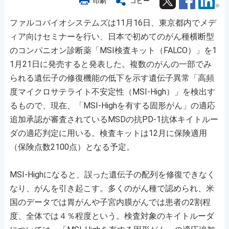
印刷
コピー
ファルコバイオシステムズは11月16日、東京都内でメデ
ィア向けセミナーを行い、日本で初めてのがん種横断型
のコンパニオン診断薬「MSI検査キット（FALCO）」を1
1月21日に発売すると発表した。複数のがんの一部でみ
られる遺伝子の修復機能の低下を示す遺伝子異常「高頻
度マイクロサテライト不安定性（MSI-High）」を検出す
るもので、現在、「MSI-Highを有する固形がん」の適応
追加承認が審査されているMSDの抗PD-1抗体キイトルー
ダの適応判定に用いる。検査キットは12月に保険適用
（保険点数2100点）となる予定。
MSI-Highになると、誤った遺伝子の配列を修復できなく
なり、がんを引き起こす。多くのがん種で認められ、米
国のデータでは胃がんや子宮内膜がんでは患者の2割程
度、全体では４％程度という。検査対象のキイトルーダ