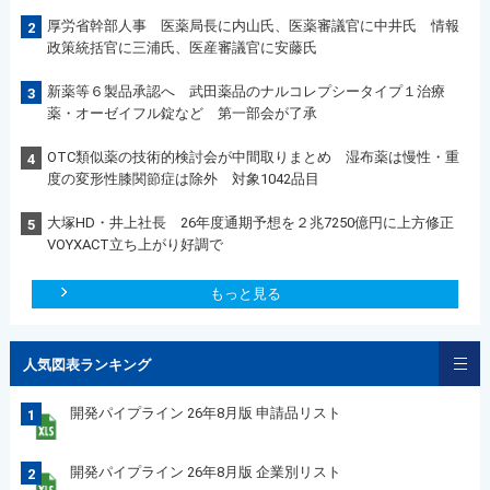
厚労省幹部人事 医薬局長に内山氏、医薬審議官に中井氏 情報
2
政策統括官に三浦氏、医産審議官に安藤氏
新薬等６製品承認へ 武田薬品のナルコレプシータイプ１治療
3
薬・オーゼイフル錠など 第一部会が了承
OTC類似薬の技術的検討会が中間取りまとめ 湿布薬は慢性・重
4
度の変形性膝関節症は除外 対象1042品目
大塚HD・井上社長 26年度通期予想を２兆7250億円に上方修正
5
VOYXACT立ち上がり好調で
もっと見る
人気図表ランキング
開発パイプライン 26年8月版 申請品リスト
1
開発パイプライン 26年8月版 企業別リスト
2