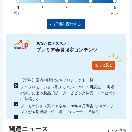
1
2
3
4
5
悪い
良い
評価を投稿する
あなたにオススメ！
プレミア会員限定コンテンツ
もっと見る
【資料】国内申請中の92プロジェクト一覧
ノンプロモーション系チャネル 26年４月調査 「患者
の声」による製品想起 クービビック伸長、デエビゴと
の差縮まる
プロモーション系チャネル 26年４月調査 ジャディア
ンスが４期連続１位 特に「eマーケ」で伸長
関連ニュース
もっと見る