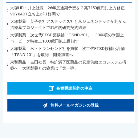
大塚HD・井上社長 26年度通期予想を２兆7250億円に上方修正
VOYXACT立ち上がり好調で
大塚製薬 英子会社アステックス社と米ジェネンテックが乳がん
治療薬プロジェクトで独占的研究契約締結
大塚製薬 次世代PTSD薬候補「TSND-201」 30年頃の米国上
市、ピーク時売上1000億円以上目指す
大塚製薬 米・トランセンド社を買収 次世代PTSD候補化合物
「TSND-201」を取得 開発加速へ
東和薬品・吉田社長 特許満了医薬品の安定供給エコシステム構
築へ 大塚製薬との協業は「第一弾」
各種購読契約の申込
無料メールマガジンの登録