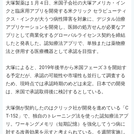
大塚製薬は１月４日、米国子会社の大塚アメリカ・イン
クと臨床用アプリを開発する米クリック セラピューティ
クス・インクが大うつ病性障害を対象に、デジタル治療
アプリケーションを開発し、医師の処方せんが必要なア
プリとして商業化するグローバルライセンス契約を締結
したと発表した。認知療法アプリで、単独または薬物療
法と併用する医療機器として承認を目指す。
大塚によると、2019年後半から米国フェーズ３を開始す
る予定だが、承認の可能性や市場性も並行して調査する
ため、現時点では承認時期のめどは未定。日本での開発
は、米国で承認取得後に検討するとしている。
大塚側が契約したのはクリック社が開発を進めている「C
T-152」で、独自のトレーニング法を使った認知療法アプ
リ。ワーキングメモリ（短期記憶）を強化してうつ病に
対する改善効果を示すと考えられている。６週間実施し