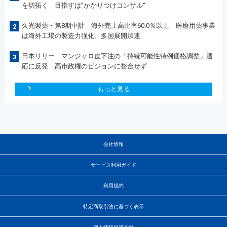
を切拓く 目指すは”かかりつけコンサル“
久光製薬・第8期中計 海外売上高比率60.0％以上 医療用薬事業
2
は海外工場の製造力強化、多国展開加速
日本リリー マンジャロ皮下注の「持続可能性特例価格調整」適
3
応に反発 高市政権のビジョンに整合せず
もっと見る
会社情報
サービス利用ガイド
利用規約
特定商取引法に基づく表示