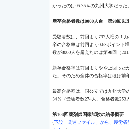
かったのは95.35％の九州大学だった
新卒合格者数は8000人台 第98回以
受験者数は、前回より797人増の１万
卒の合格率は前回より0.63ポイント増
数が8000人を超えたのは第98回（2
新卒合格率は前回よりやや上回ったが、
た。そのため全体の合格率はほぼ前年
最高合格率は、国公立では九州大学の9
34％（受験者数274人、合格者数2
第104回薬剤師国家試験の結果概要
(
下段「関連ファイル」から、厚労省発