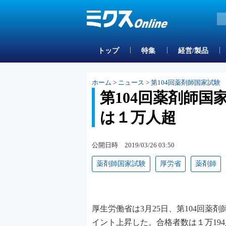
トップ
特集
経営/製品
ホーム
>
ニュース
>
第104回薬剤師国家試験 
第104回薬剤師国
は１万人超
公開日時 2019/03/26 03:50
薬剤師国家試験
厚労省
薬剤師
厚生労働省は3月25日、第104回薬剤
イント上昇した。合格者数は１万194