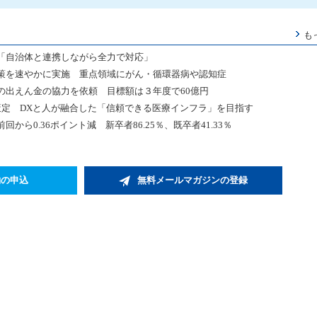
も
「自治体と連携しながら全力で対応」
策を速やかに実施 重点領域にがん・循環器病や認知症
の出えん金の協力を依頼 目標額は３年度で60億円
」を策定 DXと人が融合した「信頼できる医療インフラ」を目指す
回から0.36ポイント減 新卒者86.25％、既卒者41.33％
約の申込
無料メールマガジンの登録