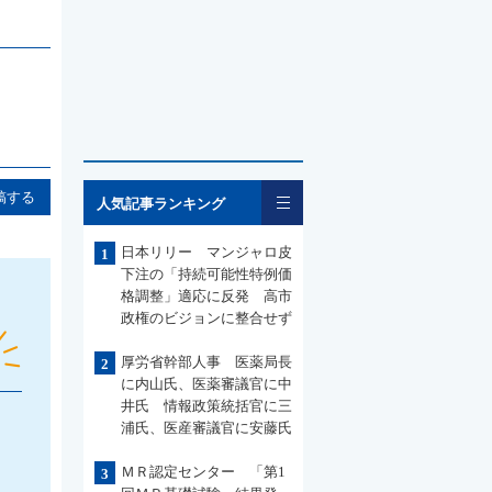
一覧
稿する
人気記事ランキング
日本リリー マンジャロ皮
1
下注の「持続可能性特例価
格調整」適応に反発 高市
政権のビジョンに整合せず
厚労省幹部人事 医薬局長
2
に内山氏、医薬審議官に中
井氏 情報政策統括官に三
浦氏、医産審議官に安藤氏
ＭＲ認定センター 「第1
3