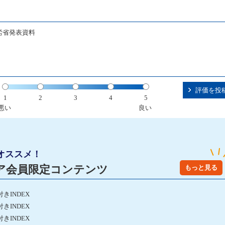
厚労省発表資料
評価を投
1
2
3
4
5
悪い
良い
オススメ！
ア会員限定コンテンツ
もっと見る
きINDEX
きINDEX
きINDEX