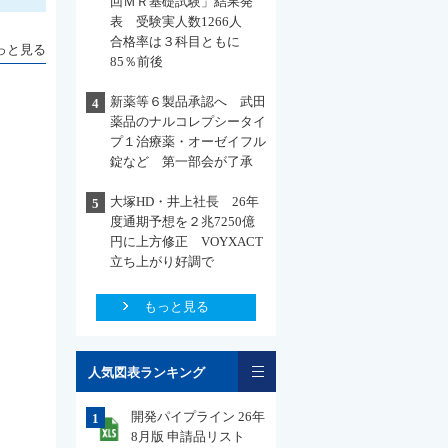
回ＭＲ基礎試験」結果発
表 受験実人数1266人
合格率は３科目ともに
っと見る
85％前後
新薬等６製品承認へ 武田
4
薬品のナルコレプシータイ
プ１治療薬・オーゼイフル
錠など 第一部会が了承
大塚HD・井上社長 26年
5
度通期予想を２兆7250億
円に上方修正 VOYXACT
立ち上がり好調で
もっと見る
一覧
人気図表ランキング
開発パイプライン 26年
1
8月版 申請品リスト