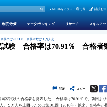
Monthlyミクス・増刊号
講読お申
制度/政策
データ/ランキング
リサーチ
スキルアッ
合格率は70.91％ 合格者数は１万人超
家試験 合格率は70.91％ 合格者
Twitter
印刷
コピー
師国家試験の合格者を発表した。 合格率は70.91％で、前回より0
人。１万人を上回ったのは第101回（2016年）以来。合格率が