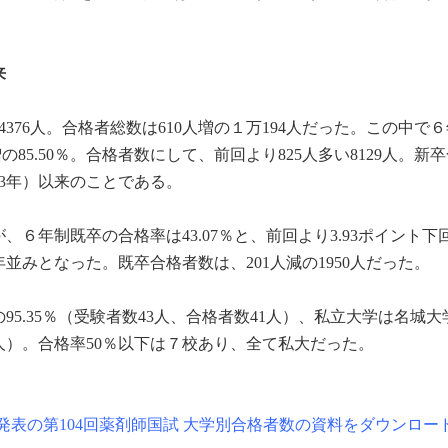
。
来
4376人。合格者総数は610人増の１万194人だった。この中で
の85.50％。合格者数にして、前回より825人多い8129人。新
013年）以来のことである。
６年制既卒の合格率は43.07％と、前回より3.93ポイント下
並みとなった。既卒合格者数は、201人減の1950人だった。
5.35％（受験者数43人、合格者数41人）、私立大学は名城大学
53人）。合格率50％以下は７校あり、全て私大だった。
表の第104回薬剤師国試 大学別合格者数の資料をダウンロー