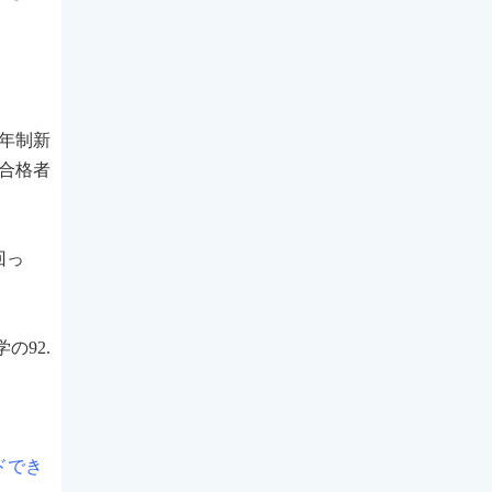
６年制新
卒合格者
回っ
の92.
ドでき