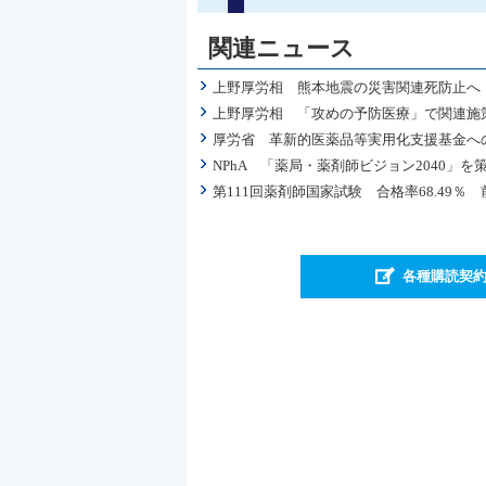
関連ニュース
上野厚労相 熊本地震の災害関連死防止へ
上野厚労相 「攻めの予防医療」で関連施
厚労省 革新的医薬品等実用化支援基金へ
NPhA 「薬局・薬剤師ビジョン2040
第111回薬剤師国家試験 合格率68.49％ 前
各種購読契