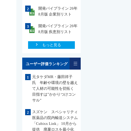
開発パイプライン 26年
2
8月版 企業別リスト
開発パイプライン 26年
3
8月版 疾患別リスト
もっと見る
一覧
ユーザー評価ランキング
元タケダMR・藤田祥子
1
氏 年齢や環境の壁を越え
て人材の可能性を切拓く
目指すは”かかりつけコン
サル“
スズケン スペシャリティ
2
医薬品の院内輸送システム
「Cubixx Link」 10月から
提供 廃棄ロスを最小化