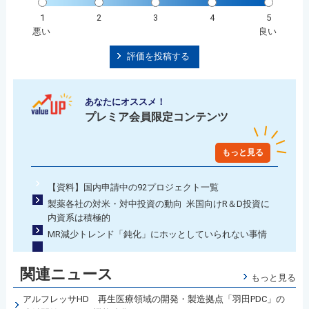
1
2
3
4
5
悪い
良い
評価を投稿する
あなたにオススメ！
プレミア会員限定コンテンツ
もっと見る
【資料】国内申請中の92プロジェクト一覧
製薬各社の対米・対中投資の動向 米国向けR＆D投資に
内資系は積極的
MR減少トレンド「鈍化」にホッとしていられない事情
関連ニュース
もっと見る
アルフレッサHD 再生医療領域の開発・製造拠点「羽田PDC」の