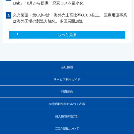
Link」 10月から提供 廃棄ロスを最小化
久光製薬・第8期中計 海外売上高比率60.0％以上 医療用薬事業
3
は海外工場の製造力強化、多国展開加速
もっと見る
会社情報
サービス利用ガイド
利用規約
特定商取引法に基づく表示
個人情報保護方針
二次利用について