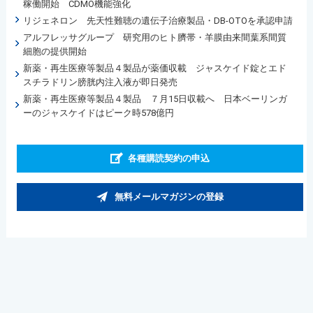
稼働開始 CDMO機能強化
リジェネロン 先天性難聴の遺伝子治療製品・DB-OTOを承認申請
アルフレッサグループ 研究用のヒト臍帯・羊膜由来間葉系間質
細胞の提供開始
新薬・再生医療等製品４製品が薬価収載 ジャスケイド錠とエド
スチラドリン膀胱内注入液が即日発売
新薬・再生医療等製品４製品 ７月15日収載へ 日本ベーリンガ
ーのジャスケイドはピーク時578億円
各種購読契約の申込
無料メールマガジンの登録