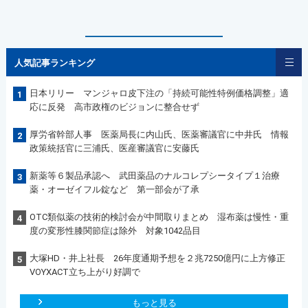
人気記事ランキング
日本リリー マンジャロ皮下注の「持続可能性特例価格調整」適
1
応に反発 高市政権のビジョンに整合せず
厚労省幹部人事 医薬局長に内山氏、医薬審議官に中井氏 情報
2
政策統括官に三浦氏、医産審議官に安藤氏
新薬等６製品承認へ 武田薬品のナルコレプシータイプ１治療
3
薬・オーゼイフル錠など 第一部会が了承
OTC類似薬の技術的検討会が中間取りまとめ 湿布薬は慢性・重
4
度の変形性膝関節症は除外 対象1042品目
大塚HD・井上社長 26年度通期予想を２兆7250億円に上方修正
5
VOYXACT立ち上がり好調で
もっと見る