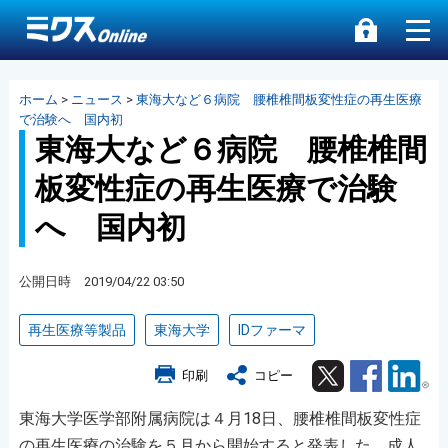
ホーム
>
ニュース
>
東海大など６病院 腰椎椎間板変性症の再生医療
で治験へ 国内初
東海大など６病院 腰椎椎間
板変性症の再生医療で治験
へ 国内初
公開日時 2019/04/22 03:50
再生医療等製品
東海大学
IDファーマ
Twitter
Facebook
Lin
印刷
コピー
東海大学医学部附属病院は４月18日、腰椎椎間板変性症
の再生医療の治験を５月から開始すると発表した。成人