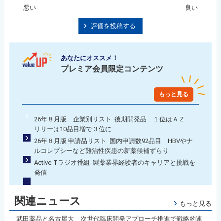
悪い
良い
評価を投稿する
あなたにオススメ！
プレミア会員限定コンテンツ
もっと見る
26年８月版 企業別リスト 後期開発品 １位はＡＺ
リリーは10品目増で３位に
26年８月版 申請品リスト 国内申請数92品目 HBVやナ
ルコレプシーなど難治性疾患の新薬候補ずらり
Active-Tラジオ番組 製薬業界経験者のキャリアと挑戦を
発信
関連ニュース
もっと見る
武田薬品と名古屋大 次世代臨床開発アプローチ推進で戦略的連