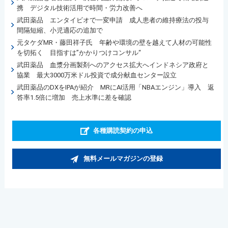
携 デジタル技術活用で時間・労力改善へ
武田薬品 エンタイビオで一変申請 成人患者の維持療法の投与
間隔短縮、小児適応の追加で
元タケダMR・藤田祥子氏 年齢や環境の壁を越えて人材の可能性
を切拓く 目指すは”かかりつけコンサル“
武田薬品 血漿分画製剤へのアクセス拡大へインドネシア政府と
協業 最大3000万米ドル投資で成分献血センター設立
武田薬品のDXをIPAが紹介 MRにAI活用「NBAエンジン」導入 返
答率1.5倍に増加 売上水準に差を確認
各種購読契約の申込
無料メールマガジンの登録