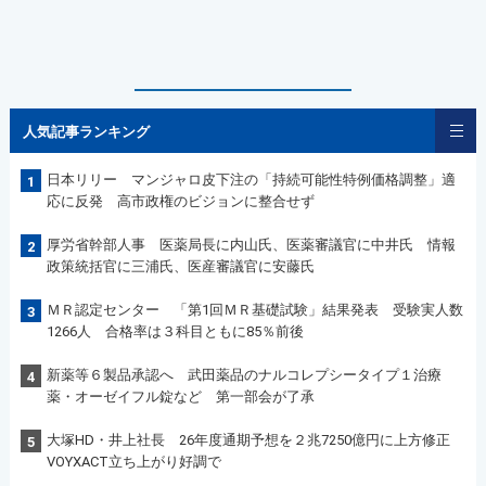
人気記事ランキング
日本リリー マンジャロ皮下注の「持続可能性特例価格調整」適
1
応に反発 高市政権のビジョンに整合せず
厚労省幹部人事 医薬局長に内山氏、医薬審議官に中井氏 情報
2
政策統括官に三浦氏、医産審議官に安藤氏
ＭＲ認定センター 「第1回ＭＲ基礎試験」結果発表 受験実人数
3
1266人 合格率は３科目ともに85％前後
新薬等６製品承認へ 武田薬品のナルコレプシータイプ１治療
4
薬・オーゼイフル錠など 第一部会が了承
大塚HD・井上社長 26年度通期予想を２兆7250億円に上方修正
5
VOYXACT立ち上がり好調で