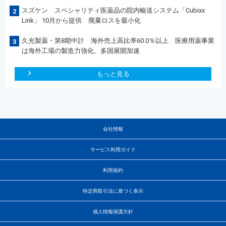
スズケン スペシャリティ医薬品の院内輸送システム「Cubixx
2
Link」 10月から提供 廃棄ロスを最小化
久光製薬・第8期中計 海外売上高比率60.0％以上 医療用薬事業
3
は海外工場の製造力強化、多国展開加速
もっと見る
会社情報
サービス利用ガイド
利用規約
特定商取引法に基づく表示
個人情報保護方針