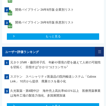
開発パイプライン 26年8月版 企業別リスト
2
開発パイプライン 26年8月版 疾患別リスト
3
もっと見る
ユーザー評価ランキング
元タケダMR・藤田祥子氏 年齢や環境の壁を越えて人材の可能性
1
を切拓く 目指すは”かかりつけコンサル“
スズケン スペシャリティ医薬品の院内輸送システム「Cubixx
2
Link」 10月から提供 廃棄ロスを最小化
久光製薬・第8期中計 海外売上高比率60.0％以上 医療用薬事業
3
は海外工場の製造力強化、多国展開加速