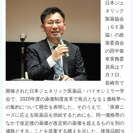
日本ジェ
ネリック
製薬協会
（ＧＥ薬
協）の政
策委員会
の田中俊
幸実務委
員長は７
月７日、
長崎市で
開催された日本ジェネリック医薬品・バイオシミラー学
会で、2020年度の薬価制度改革で焦点となる１価格帯へ
の集約について懸念を表明した。そのうえで、「医療ニ
ーズに応える医薬品を供給するためにも、同一価格帯の
なかで改定後の薬価が改定前の薬価を超えるものを別の
価格とする」ことを提案する構えを示した。後発品80％