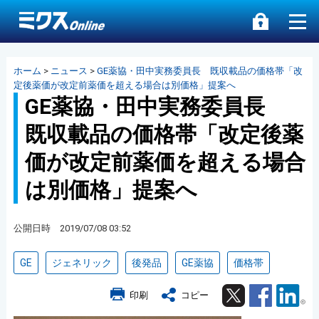
ホーム
>
ニュース
>
GE薬協・田中実務委員長 既収載品の価格帯「改
定後薬価が改定前薬価を超える場合は別価格」提案へ
GE薬協・田中実務委員長
既収載品の価格帯「改定後薬
価が改定前薬価を超える場合
は別価格」提案へ
公開日時 2019/07/08 03:52
GE
ジェネリック
後発品
GE薬協
価格帯
Twitter
Facebook
Lin
印刷
コピー