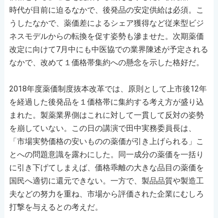
時代が目前に迫るなかで、後発品の安定供給は必須。こ
うしたなかで、薬価差によるシェア獲得など従来型ビジ
ネスモデルからの転換を促す姿勢も滲ませた。次期薬価
改定に向けて7月中にも中医協での業界陳述が予定される
なかで、改めて１価格帯集約への懸念を示した格好だ。
2018年度薬価制度抜本改革では、原則として上市後12年
を経過した後発品を１価格帯に集約する考え方が盛り込
まれた。製薬業界側はこれに対して一貫して反対の姿勢
を崩していない。この日の講演で田中実務委員長は、
「市場実勢価格の安いものの薬価が引き上げられる」こ
とへの問題意識を露わにした。同一成分の薬価を一括り
に引き下げてしまえば、価格乖離の大きな品目の薬価を
国民へ適切に還元できない。一方で、製品品質や製造工
夫などの努力を重ね、市場から評価された企業にむしろ
打撃を与えるとの考えだ。