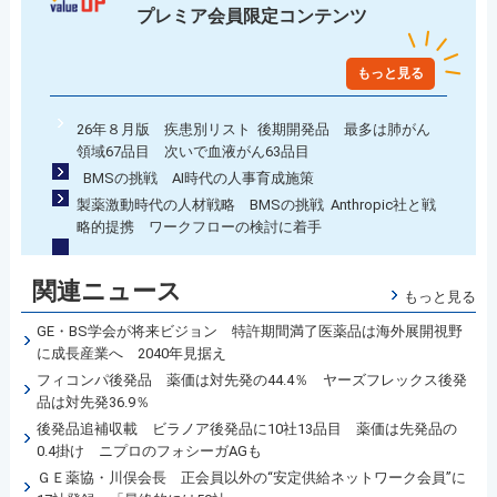
プレミア会員限定コンテンツ
もっと見る
26年８月版 疾患別リスト 後期開発品 最多は肺がん
領域67品目 次いで血液がん63品目
BMSの挑戦 AI時代の人事育成施策
製薬激動時代の人材戦略 BMSの挑戦 Anthropic社と戦
略的提携 ワークフローの検討に着手
関連ニュース
もっと見る
GE・BS学会が将来ビジョン 特許期間満了医薬品は海外展開視野
に成長産業へ 2040年見据え
フィコンパ後発品 薬価は対先発の44.4％ ヤーズフレックス後発
品は対先発36.9％
後発品追補収載 ビラノア後発品に10社13品目 薬価は先発品の
0.4掛け ニプロのフォシーガAGも
ＧＥ薬協・川俣会長 正会員以外の“安定供給ネットワーク会員”に