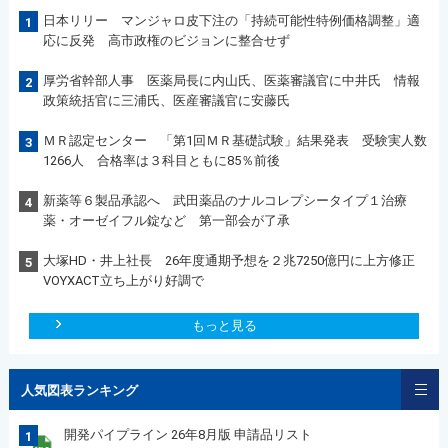
日本リリー マンジャロ皮下注の「持続可能性特例価格調整」適
1
応に反発 高市政権のビジョンに整合せず
厚労省幹部人事 医薬局長に内山氏、医薬審議官に中井氏 情報
2
政策統括官に三浦氏、医産審議官に安藤氏
ＭＲ認定センター 「第1回ＭＲ基礎試験」結果発表 受験実人数
3
1266人 合格率は３科目ともに85％前後
新薬等６製品承認へ 武田薬品のナルコレプシータイプ１治療
4
薬・オーゼイフル錠など 第一部会が了承
大塚HD・井上社長 26年度通期予想を２兆7250億円に上方修正
5
VOYXACT立ち上がり好調で
もっと見る
人気図表ランキング
開発パイプライン 26年8月版 申請品リスト
1