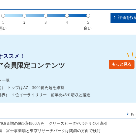
評価を投
1
2
3
4
5
悪い
良い
オススメ！
ア会員限定コンテンツ
もっと見る
ト一覧
 トップはAZ 5000億円超を維持
界） １位イーライリリー 前年比45％増収と躍進
も
.6％増の661億4900万円 クリースビータやポテリジオ牽引
移転 富士事業場と東京リサーチパークは閉鎖の方向で検討