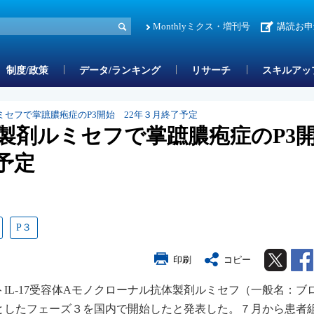
Monthlyミクス・増刊号
講読お申
制度/政策
データ/ランキング
リサーチ
スキルアッ
セフで掌蹠膿疱症のP3開始 22年３月終了予定
製剤ルミセフで掌蹠膿疱症のP3
予定
P３
Twitter
印刷
コピー
IL-17受容体Aモノクローナル抗体製剤ルミセフ（一般名：ブ
としたフェーズ３を国内で開始したと発表した。７月から患者