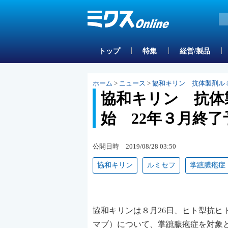
トップ
特集
経営/製品
ホーム
>
ニュース
>
協和キリン 抗体製剤ルミ
協和キリン 抗体
始 22年３月終了
公開日時 2019/08/28 03:50
協和キリン
ルミセフ
掌蹠膿疱症
協和キリンは８月26日、ヒト型抗ヒト
マブ）について、掌蹠膿疱症を対象