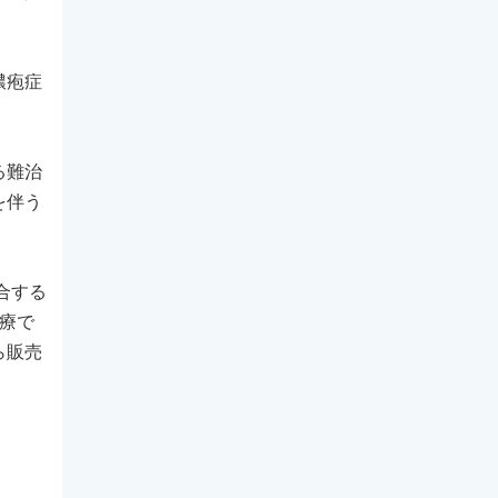
膿疱症
る難治
を伴う
合する
治療で
ら販売