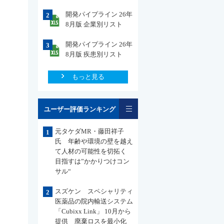
開発パイプライン 26年
2
8月版 企業別リスト
開発パイプライン 26年
3
8月版 疾患別リスト
もっと見る
一覧
ユーザー評価ランキング
元タケダMR・藤田祥子
1
氏 年齢や環境の壁を越え
て人材の可能性を切拓く
目指すは”かかりつけコン
サル“
スズケン スペシャリティ
2
医薬品の院内輸送システム
「Cubixx Link」 10月から
提供 廃棄ロスを最小化