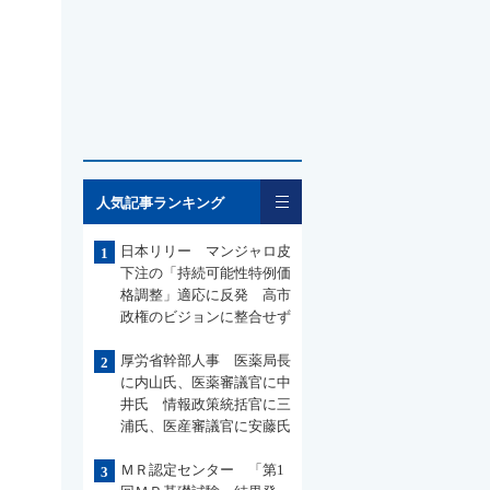
一覧
人気記事ランキング
日本リリー マンジャロ皮
1
下注の「持続可能性特例価
格調整」適応に反発 高市
政権のビジョンに整合せず
厚労省幹部人事 医薬局長
2
に内山氏、医薬審議官に中
井氏 情報政策統括官に三
浦氏、医産審議官に安藤氏
ＭＲ認定センター 「第1
3