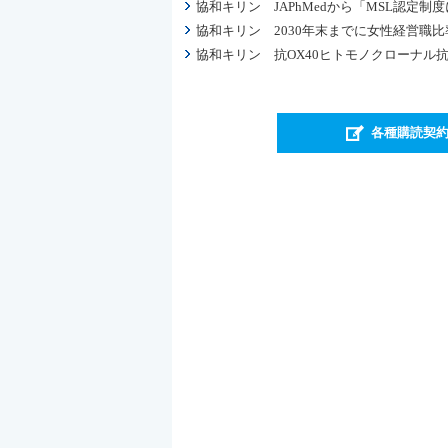
協和キリン JAPhMedから「MSL認定
協和キリン 2030年末までに女性経営職
協和キリン 抗OX40ヒトモノクローナル
各種購読契