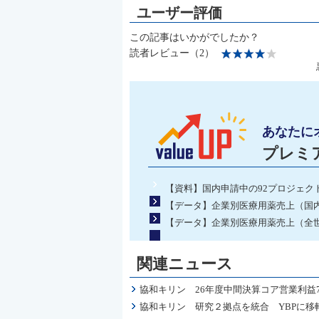
この記事はいかがでしたか？
読者レビュー（2）
あなたに
プレミ
【資料】国内申請中の92プロジェク
【データ】企業別医療用薬売上（国内）
【データ】企業別医療用薬売上（全世
関連ニュース
協和キリン 26年度中間決算コア営業利益79
協和キリン 研究２拠点を統合 YBPに