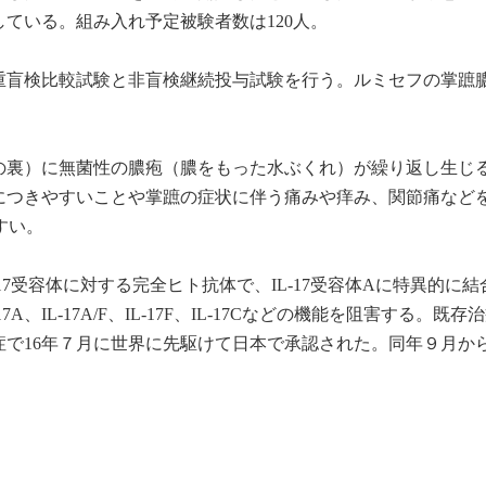
している。組み入れ予定被験者数は120人。
重盲検比較試験と非盲検継続投与試験を行う。ルミセフの掌蹠
。
の裏）に無菌性の膿疱（膿をもった水ぶくれ）が繰り返し生じ
につきやすいことや掌蹠の症状に伴う痛みや痒み、関節痛など
すい。
17受容体に対する完全ヒト抗体で、IL-17受容体Aに特異的に結
、IL-17A/F、IL-17F、IL-17Cなどの機能を阻害する。既存
症で16年７月に世界に先駆けて日本で承認された。同年９月か