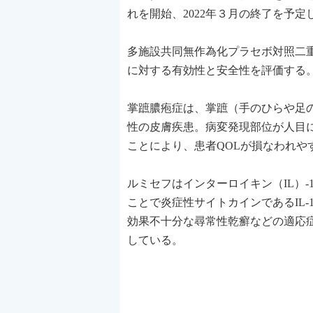
れを開始、2022年３月の終了を予定
多施設共同無作為化プラセボ対照二
に対する有効性と安全性を評価する
掌蹠膿疱症は、掌蹠（手のひらや足
性の皮膚疾患。病変発現部位が人目
ことにより、患者QOLが損なわれや
ルミセフはインターロイキン（IL）-
ことで炎症性サイトカインであるIL-17A
効果不十分な尋常性乾癬などの適応
している。