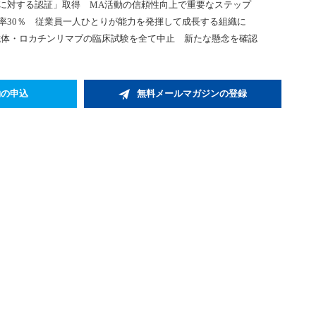
制度に対する認証」取得 MA活動の信頼性向上で重要なステップ
比率30％ 従業員一人ひとりが能力を発揮して成長する組織に
抗体・ロカチンリマブの臨床試験を全て中止 新たな懸念を確認
約の申込
無料メールマガジンの登録