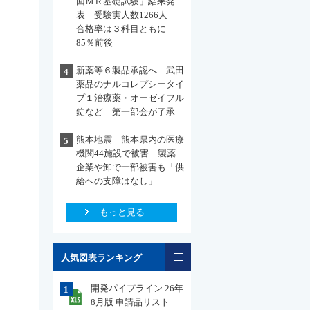
回ＭＲ基礎試験」結果発
表 受験実人数1266人
合格率は３科目ともに
85％前後
新薬等６製品承認へ 武田
4
薬品のナルコレプシータイ
プ１治療薬・オーゼイフル
錠など 第一部会が了承
熊本地震 熊本県内の医療
5
機関44施設で被害 製薬
企業や卸で一部被害も「供
給への支障はなし」
もっと見る
一覧
人気図表ランキング
開発パイプライン 26年
1
8月版 申請品リスト