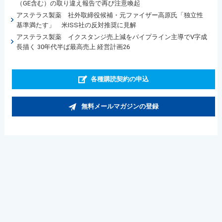
（GE含む）の取り違え報告で再び注意喚起
アステラス製薬 社外取締役候補・元ファイザー高原氏「独立性
基準満たす」 米ISS社の反対推奨に見解
アステラス製薬 イクスタンジ売上減をパイプライン主導でⅤ字成
長描く 30年代半ば最高売上 経営計画26
各種購読契約の申込
無料メールマガジンの登録