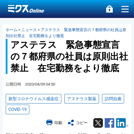
ホーム
>
ニュース
>
アステラス 緊急事態宣言の７都府県の社員は原
則出社禁止 在宅勤務をより徹底
アステラス 緊急事態宣言
の７都府県の社員は原則出社
禁止 在宅勤務をより徹底
公開日時 2020/04/09 04:50
新型コロナウイルス感染症
アステラス製薬
訪問自粛
COVID-19
Twitter
Facebook
Lin
印刷
コピー