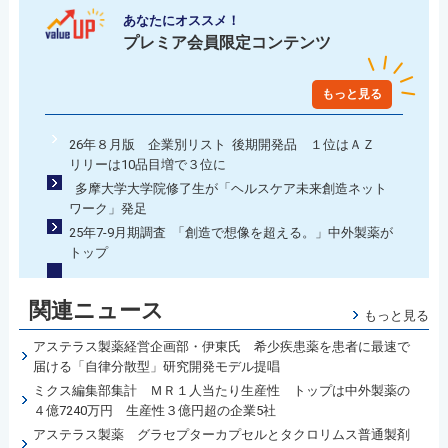
あなたにオススメ！
プレミア会員限定コンテンツ
もっと見る
26年８月版 企業別リスト 後期開発品 １位はＡＺ
リリーは10品目増で３位に
多摩大学大学院修了生が「ヘルスケア未来創造ネット
ワーク」発足
25年7-9月期調査 「創造で想像を超える。」中外製薬が
トップ
関連ニュース
もっと見る
アステラス製薬経営企画部・伊東氏 希少疾患薬を患者に最速で
届ける「自律分散型」研究開発モデル提唱
ミクス編集部集計 ＭＲ１人当たり生産性 トップは中外製薬の
４億7240万円 生産性３億円超の企業5社
アステラス製薬 グラセプターカプセルとタクロリムス普通製剤