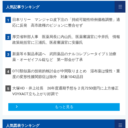
人気記事ランキング
日本リリー マンジャロ皮下注の「持続可能性特例価格調整」適
1
応に反発 高市政権のビジョンに整合せず
厚労省幹部人事 医薬局長に内山氏、医薬審議官に中井氏 情報
2
政策統括官に三浦氏、医産審議官に安藤氏
新薬等６製品承認へ 武田薬品のナルコレプシータイプ１治療
3
薬・オーゼイフル錠など 第一部会が了承
OTC類似薬の技術的検討会が中間取りまとめ 湿布薬は慢性・重
4
度の変形性膝関節症は除外 対象1042品目
大塚HD・井上社長 26年度通期予想を２兆7250億円に上方修正
5
VOYXACT立ち上がり好調で
もっと見る
人気図表ランキング