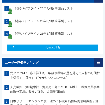
開発パイプライン 26年8月版 申請品リスト
1
開発パイプライン 26年8月版 企業別リスト
2
開発パイプライン 26年8月版 疾患別リスト
3
もっと見る
ユーザー評価ランキング
元タケダMR・藤田祥子氏 年齢や環境の壁を越えて人材の可能性
1
を切拓く 目指すは”かかりつけコンサル“
久光製薬・第8期中計 海外売上高比率60.0％以上 医療用薬事業
2
は海外工場の製造力強化、多国展開加速
日本リリー マンジャロ皮下注の「持続可能性特例価格調整」適
3