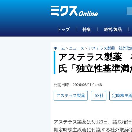
トップ
特集
経営/製品
ホーム
>
ニュース
>
アステラス製薬 社外取
アステラス製薬 
氏「独立性基準満
公開日時 2026/06/01 04:48
アステラス製薬
ISS社
定時株主
アステラス製薬は5月29日、議決権行使助言会社の米I
期定時株主総会に付議する社外取締