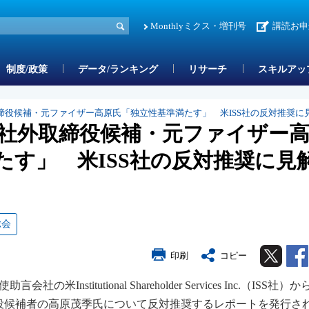
Monthlyミクス・増刊号
講読お申
制度/政策
データ/ランキング
リサーチ
スキルアッ
締役候補・元ファイザー高原氏「独立性基準満たす」 米ISS社の反対推奨に
社外取締役候補・元ファイザー
たす」 米ISS社の反対推奨に見
総会
Twitter
印刷
コピー
nstitutional Shareholder Services Inc.（ISS社）か
役候補者の高原茂季氏について反対推奨するレポートを発行さ