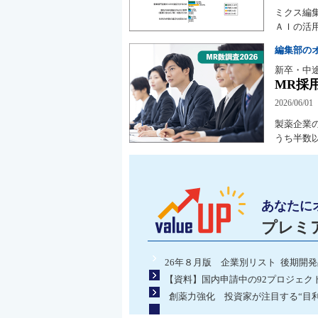
ミクス編
ＡＩの活
編集部の
新卒・中
MR採
2026/06/01
製薬企業
うち半数
あなたに
プレミ
26年８月版 企業別リスト 後期開
【資料】国内申請中の92プロジェク
創薬力強化 投資家が注目する“目利