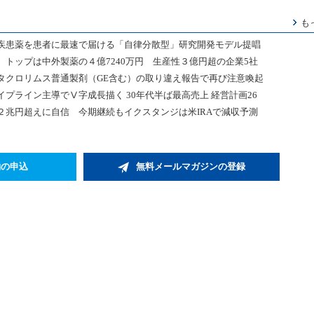
も
疾患薬を患者に最速で届ける「自律分散型」研究開発モデル提唱
トップは中外製薬の４億7240万円 生産性３億円超の企業5社
タクロリムス普通製剤（GE含む）の取り違え報告で再び注意喚起
プライン主導でⅤ字成長描く 30年代半ば最高売上 経営計画26
２兆円超えに自信 今期継続もイクスタンジは米IRAで減収予測
約の申込
無料メールマガジンの登録