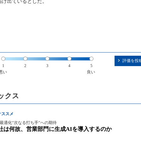
届け出ているとした。
評価を投
1
2
3
4
5
悪い
良い
ックス
オススメ
最適化“次なる打ち手”への期待
社は何故、営業部門に生成AIを導入するのか