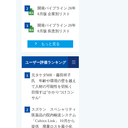
開発パイプライン 26年
2
8月版 企業別リスト
開発パイプライン 26年
3
8月版 疾患別リスト
もっと見る
一覧
ユーザー評価ランキング
元タケダMR・藤田祥子
1
氏 年齢や環境の壁を越え
て人材の可能性を切拓く
目指すは”かかりつけコン
サル“
スズケン スペシャリティ
2
医薬品の院内輸送システム
「Cubixx Link」 10月から
提供 廃棄ロスを最小化