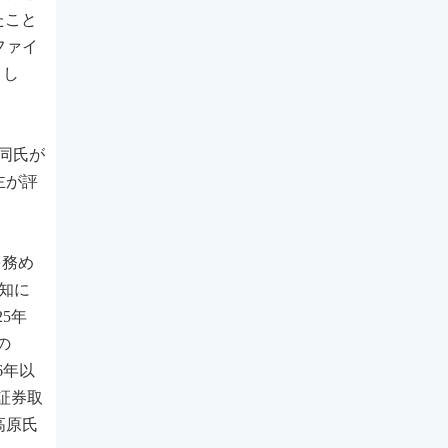
たこと
ファイ
とし
同氏が
主が評
を務め
知に
5年
の
6年以
証券取
高原氏