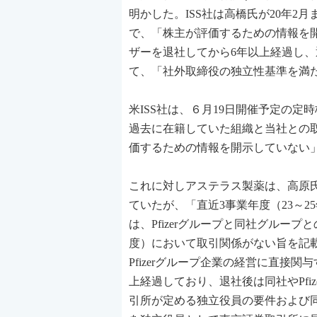
明かした。ISS社は高橋氏が20年
で、「株主が評価するための情報を
ザーを退社してから6年以上経過し、退
て、「社外取締役の独立性基準を満
米ISS社は、６月19日開催予定の
過去に在籍していた組織と当社との
価するための情報を開示していない
これに対しアステラス製薬は、高原氏
ていたが、「直近3事業年度（23～
は、Pfizerグループと同社グルー
度）において取引関係がない旨を記載
Pfizerグループ企業の経営に直接
上経過しており、退社後は同社やPf
引所が定める独立役員の要件および