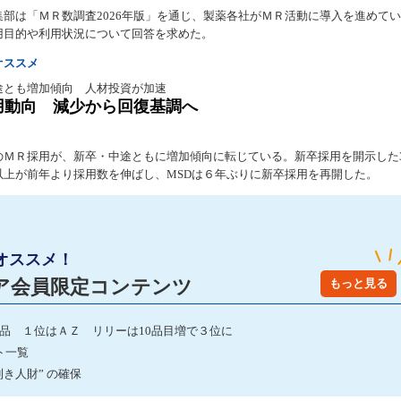
集部は「ＭＲ数調査2026年版」を通じ、製薬各社がＭＲ活動に導入を進めて
用目的や利用状況について回答を求めた。
オススメ
途とも増加傾向 人材投資が加速
用動向 減少から回復基調へ
のＭＲ採用が、新卒・中途ともに増加傾向に転じている。新卒採用を開示した
以上が前年より採用数を伸ばし、MSDは６年ぶりに新卒採用を再開した。
オススメ！
ア会員限定コンテンツ
もっと見る
発品 １位はＡＺ リリーは10品目増で３位に
ト一覧
き人財” の確保