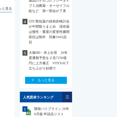
薬品のナルコレプシータイ
プ１治療薬・オーゼイフル
っと見る
錠など 第一部会が了承
OTC類似薬の技術的検討会
4
が中間取りまとめ 湿布薬
は慢性・重度の変形性膝関
節症は除外 対象1042品
目
大塚HD・井上社長 26年
5
度通期予想を２兆7250億
円に上方修正 VOYXACT
立ち上がり好調で
もっと見る
一覧
人気図表ランキング
開発パイプライン 26年
1
8月版 申請品リスト