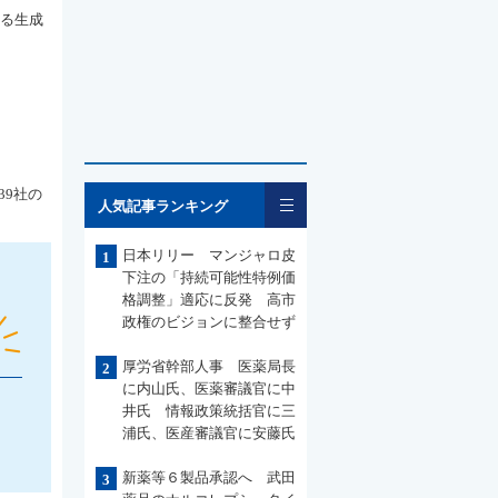
いる生成
一覧
39社の
人気記事ランキング
日本リリー マンジャロ皮
1
下注の「持続可能性特例価
格調整」適応に反発 高市
政権のビジョンに整合せず
厚労省幹部人事 医薬局長
2
に内山氏、医薬審議官に中
井氏 情報政策統括官に三
浦氏、医産審議官に安藤氏
新薬等６製品承認へ 武田
3