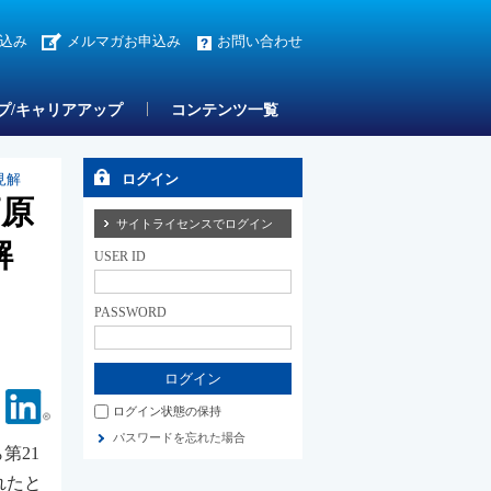
込み
メルマガお申込み
お問い合わせ
プ/キャリアアップ
コンテンツ一覧
見解
ログイン
高原
サイトライセンスでログイン
解
USER ID
PASSWORD
Facebook
Linkedin
ログイン状態の保持
パスワードを忘れた場合
ら第21
れたと