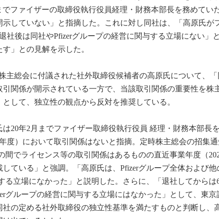
2月までファイザーの取締役執行役員経理・財務本部長を務めてい
開示していない」と指摘した。これに対し同社は、「高原氏が
社後は同社やPfizerグループの経営に関与する立場にない」
たす」との見解を示した。
定時株主総会に付議された社外取締役候補者の高原氏について、「
取引関係が開示されている一方で、当該取引関係の重要性を株
」として、独立性の観点から反対を推奨している。
は20年2月までファイザー取締役執行役員 経理・財務本部長
25年度）において取引関係はないと指摘。定時株主総会の招集通
プとの間でライセンス等の取引関係はあるものの直近事業年度（202
している」と強調。「高原氏は、Pfizerグループ全体および他
関与する立場になかった」と説明した。さらに、「退社してからは
izerグループの経営に関与する立場にはなかった」として、東京
同社の定める社外取締役の独立性基準を満たすものと判断し、