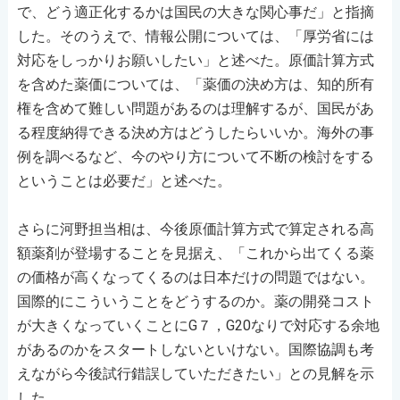
で、どう適正化するかは国民の大きな関心事だ」と指摘
した。そのうえで、情報公開については、「厚労省には
対応をしっかりお願いしたい」と述べた。原価計算方式
を含めた薬価については、「薬価の決め方は、知的所有
権を含めて難しい問題があるのは理解するが、国民があ
る程度納得できる決め方はどうしたらいいか。海外の事
例を調べるなど、今のやり方について不断の検討をする
ということは必要だ」と述べた。
さらに河野担当相は、今後原価計算方式で算定される高
額薬剤が登場することを見据え、「これから出てくる薬
の価格が高くなってくるのは日本だけの問題ではない。
国際的にこういうことをどうするのか。薬の開発コスト
が大きくなっていくことにG７，G20なりで対応する余地
があるのかをスタートしないといけない。国際協調も考
えながら今後試行錯誤していただきたい」との見解を示
した。