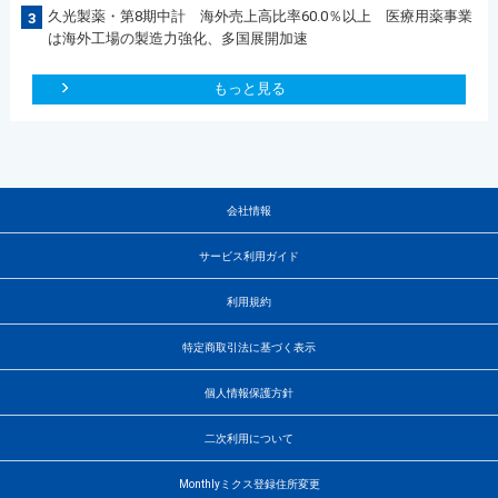
久光製薬・第8期中計 海外売上高比率60.0％以上 医療用薬事業
3
は海外工場の製造力強化、多国展開加速
もっと見る
会社情報
サービス利用ガイド
利用規約
特定商取引法に基づく表示
個人情報保護方針
二次利用について
Monthlyミクス登録住所変更