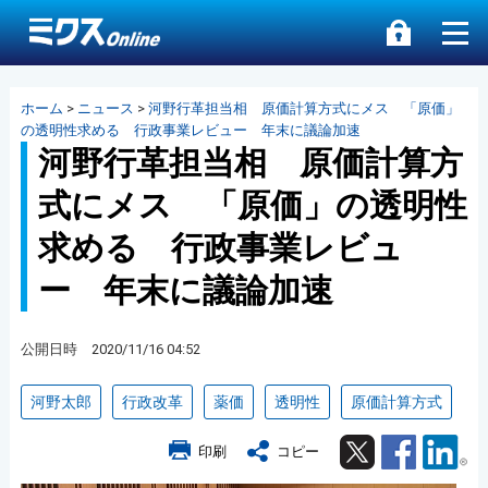
ホーム
>
ニュース
>
河野行革担当相 原価計算方式にメス 「原価」
の透明性求める 行政事業レビュー 年末に議論加速
河野行革担当相 原価計算方
式にメス 「原価」の透明性
求める 行政事業レビュ
ー 年末に議論加速
公開日時 2020/11/16 04:52
河野太郎
行政改革
薬価
透明性
原価計算方式
Twitter
Facebook
Lin
印刷
コピー