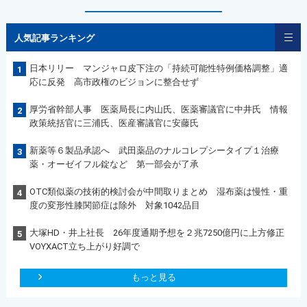
人気記事ランキング
日本リリー マンジャロ皮下注の「持続可能性特例価格調整」適
1
応に反発 高市政権のビジョンに整合せず
厚労省幹部人事 医薬局長に内山氏、医薬審議官に中井氏 情報
2
政策統括官に三浦氏、医産審議官に安藤氏
新薬等６製品承認へ 武田薬品のナルコレプシータイプ１治療
3
薬・オーゼイフル錠など 第一部会が了承
OTC類似薬の技術的検討会が中間取りまとめ 湿布薬は慢性・重
4
度の変形性膝関節症は除外 対象1042品目
大塚HD・井上社長 26年度通期予想を２兆7250億円に上方修正
5
VOYXACT立ち上がり好調で
もっと見る