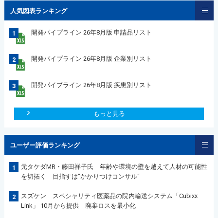
人気図表ランキング
開発パイプライン 26年8月版 申請品リスト
1
開発パイプライン 26年8月版 企業別リスト
2
開発パイプライン 26年8月版 疾患別リスト
3
もっと見る
ユーザー評価ランキング
元タケダMR・藤田祥子氏 年齢や環境の壁を越えて人材の可能性
1
を切拓く 目指すは”かかりつけコンサル“
スズケン スペシャリティ医薬品の院内輸送システム「Cubixx
2
Link」 10月から提供 廃棄ロスを最小化