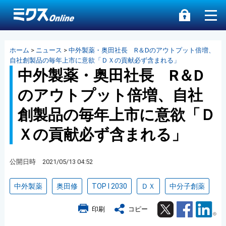
ホーム
>
ニュース
>
中外製薬・奥田社長 R＆Dのアウトプット倍増、
自社創製品の毎年上市に意欲「ＤＸの貢献必ず含まれる」
中外製薬・奥田社長 R＆D
のアウトプット倍増、自社
創製品の毎年上市に意欲「Ｄ
Ｘの貢献必ず含まれる」
公開日時 2021/05/13 04:52
中外製薬
奥田修
TOP I 2030
ＤＸ
中分子創薬
Twitter
Facebook
Lin
印刷
コピー