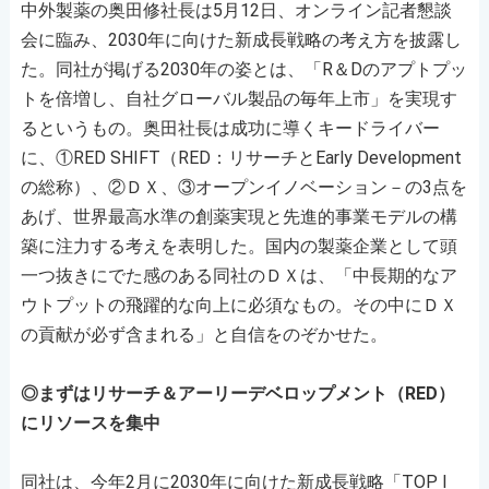
中外製薬の奥田修社長は5月12日、オンライン記者懇談
会に臨み、2030年に向けた新成長戦略の考え方を披露し
た。同社が掲げる2030年の姿とは、「R＆Dのアプトプッ
トを倍増し、自社グローバル製品の毎年上市」を実現す
るというもの。奥田社長は成功に導くキードライバー
に、①RED SHIFT（RED：リサーチとEarly Development
の総称）、②ＤＸ、③オープンイノベーション－の3点を
あげ、世界最高水準の創薬実現と先進的事業モデルの構
築に注力する考えを表明した。国内の製薬企業として頭
一つ抜きにでた感のある同社のＤＸは、「中長期的なア
ウトプットの飛躍的な向上に必須なもの。その中にＤＸ
の貢献が必ず含まれる」と自信をのぞかせた。
◎まずはリサーチ＆アーリーデベロップメント（RED）
にリソースを集中
同社は、今年2月に2030年に向けた新成長戦略「TOP I