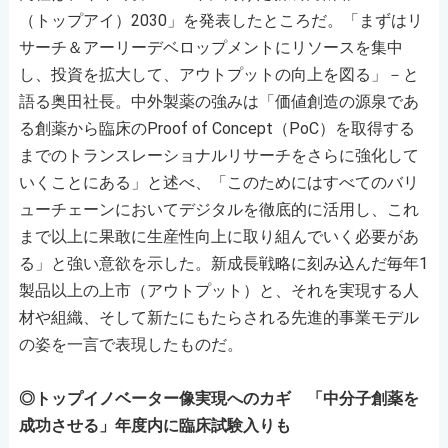
（トップアイ）2030」を発表したところだ。「まずはリ
サーチ＆アーリーデベロップメントにリソースを集中
し、投資を拡大して、アウトプットの向上を図る」－と
語る奥田社長。中外製薬の強みは「価値創造の源泉であ
る創薬から臨床のProof of Concept（PoC）を取得する
までのトランスレーショナルリサーチをさらに強化して
いくことにある」と述べ、「このためにはすべてのバリ
ューチェーンにおいてデジタルを徹底的に活用し、これ
まで以上に果敢に生産性向上に取り組んでいく必要があ
る」と強い意欲を示した。新成長戦略に刻み込んだ毎年1
製品以上の上市（アウトプット）と、それを実現する人
材や組織、そして新たにもたらされる先進的事業モデル
の姿を一言で表現したものだ。
◎トップイノベーター像実現へのカギ 「中分子創薬を
成功させる」年度内に臨床試験入りも