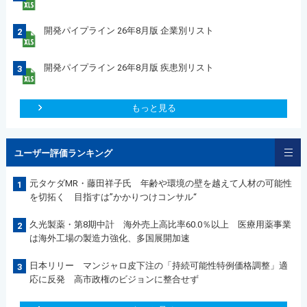
開発パイプライン 26年8月版 企業別リスト
2
開発パイプライン 26年8月版 疾患別リスト
3
もっと見る
ユーザー評価ランキング
元タケダMR・藤田祥子氏 年齢や環境の壁を越えて人材の可能性
1
を切拓く 目指すは”かかりつけコンサル“
久光製薬・第8期中計 海外売上高比率60.0％以上 医療用薬事業
2
は海外工場の製造力強化、多国展開加速
日本リリー マンジャロ皮下注の「持続可能性特例価格調整」適
3
応に反発 高市政権のビジョンに整合せず