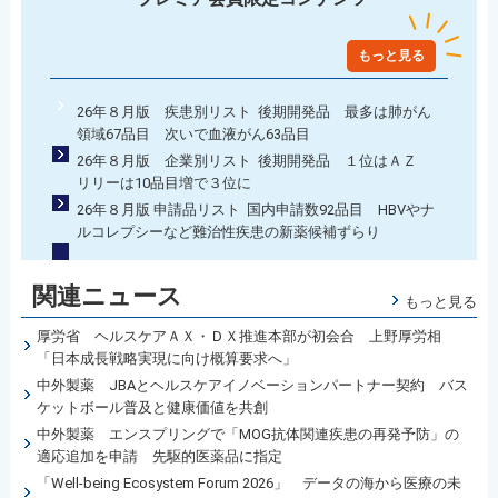
もっと見る
26年８月版 疾患別リスト 後期開発品 最多は肺がん
領域67品目 次いで血液がん63品目
26年８月版 企業別リスト 後期開発品 １位はＡＺ
リリーは10品目増で３位に
26年８月版 申請品リスト 国内申請数92品目 HBVやナ
ルコレプシーなど難治性疾患の新薬候補ずらり
関連ニュース
もっと見る
厚労省 ヘルスケアＡＸ・ＤＸ推進本部が初会合 上野厚労相
「日本成長戦略実現に向け概算要求へ」
中外製薬 JBAとヘルスケアイノベーションパートナー契約 バス
ケットボール普及と健康価値を共創
中外製薬 エンスプリングで「MOG抗体関連疾患の再発予防」の
適応追加を申請 先駆的医薬品に指定
「Well-being Ecosystem Forum 2026」 データの海から医療の未