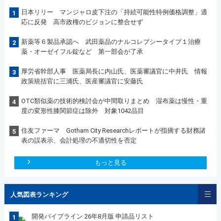
日本リリー マンジャロ皮下注の「持続可能性特例価格調整」適
1
応に反発 高市政権のビジョンに整合せず
新薬等６製品承認へ 武田薬品のナルコレプシータイプ１治療
2
薬・オーゼイフル錠など 第一部会が了承
厚労省幹部人事 医薬局長に内山氏、医薬審議官に中井氏 情報
3
政策統括官に三浦氏、医産審議官に安藤氏
OTC類似薬の技術的検討会が中間取りまとめ 湿布薬は慢性・重
4
度の変形性膝関節症は除外 対象1042品目
住友ファーマ Gotham City Researchレポートが指摘する財務諸
5
表の誤表示、会計処理の不適切性を否定
もっと見る
人気図表ランキング
開発パイプライン 26年8月版 申請品リスト
1