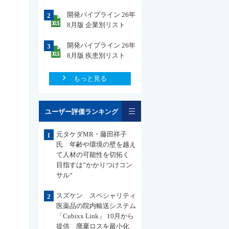
開発パイプライン 26年
2
8月版 企業別リスト
開発パイプライン 26年
3
8月版 疾患別リスト
もっと見る
一覧
ユーザー評価ランキング
元タケダMR・藤田祥子
1
氏 年齢や環境の壁を越え
て人材の可能性を切拓く
目指すは”かかりつけコン
サル“
スズケン スペシャリティ
2
医薬品の院内輸送システム
「Cubixx Link」 10月から
提供 廃棄ロスを最小化