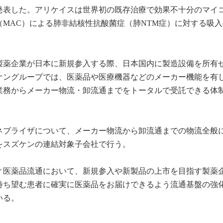
発表した。アリケイスは世界初の既存治療で効果不十分のマイ
MAC）による肺非結核性抗酸菌症（肺NTM症）に対する吸入
。
製薬企業が日本に新規参入する際、日本国内に製造設備を所有
ケングループでは、医薬品や医療機器などのメーカー機能を有
業務からメーカー物流・卸流通までをトータルで受託できる体
ネブライザについて、メーカー物流から卸流通までの物流全般
をスズケンの連結対象子会社で行う。
ィ医薬品流通において、新規参入や新製品の上市を目指す製薬
待ち望む患者に確実に医薬品をお届けできるよう流通基盤の強
いる。