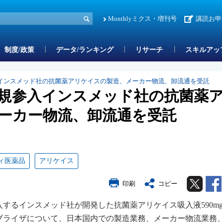
Monthlyミクス・増刊号
講読お申
制度/政策
データ/ランキング
リサーチ
スキルアッ
インスメッド社の抗菌薬アリケイスの製造、メーカー物流、卸流通を受託
規参入インスメッド社の抗菌薬
ーカー物流、卸流通を受託
ィ医薬品
アリケイス
Twitter
印刷
コピー
入するインスメッド社が開発した抗菌薬アリケイス吸入液590m
ブライザについて、日本国内での製造業務、メーカー物流業務