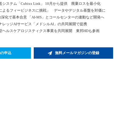
テム「Cubixx Link」 10月から提供 廃棄ロスを最小化
によるフィービジネスに挑戦」 データやデジタル基盤を対価に
深化で基本合意 「AI-MS」とコールセンターの連動など開発へ
レッジAIサービス「メドシルAI」の共同展開で提携
型ヘルスケアロジスティクス事業を共同展開 東邦HDも参画
約の申込
無料メールマガジンの登録