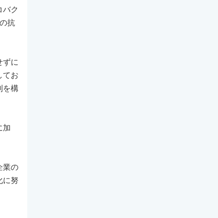
コバク
の抗
せずに
してお
制を構
に加
企業の
化に努