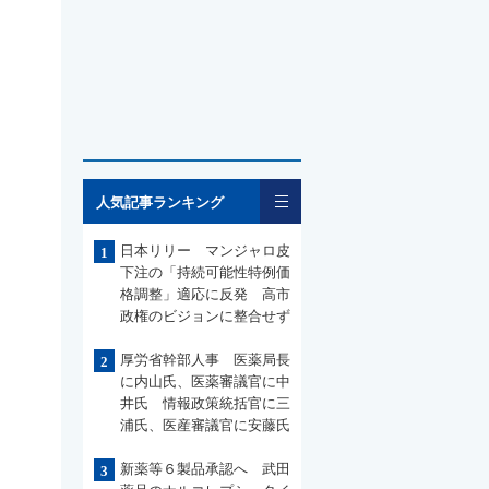
一覧
人気記事ランキング
日本リリー マンジャロ皮
1
下注の「持続可能性特例価
格調整」適応に反発 高市
政権のビジョンに整合せず
厚労省幹部人事 医薬局長
2
に内山氏、医薬審議官に中
井氏 情報政策統括官に三
浦氏、医産審議官に安藤氏
新薬等６製品承認へ 武田
3