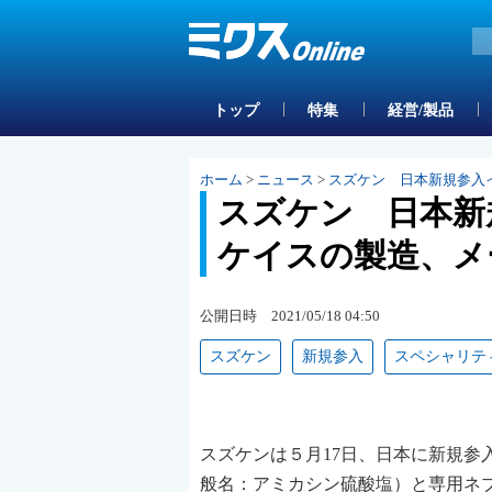
トップ
特集
経営/製品
ホーム
>
ニュース
>
スズケン 日本新規参入
スズケン 日本新
ケイスの製造、メ
公開日時 2021/05/18 04:50
スズケン
新規参入
スペシャリテ
スズケンは５月17日、日本に新規参
般名：アミカシン硫酸塩）と専用ネ