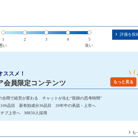
評価を投
1
2
3
4
5
悪い
良い
オススメ！
ア会員限定コンテンツ
もっと見る
の合間で経営が変わる チャットが生む“医師の思考時間”
数106品目 新有効成分36品目 26年中の承認・上市へ
チブ上市へ MR50人採用
も