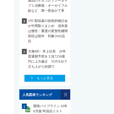
薬品のナルコレプシータイ
プ１治療薬・オーゼイフル
錠など 第一部会が了承
OTC類似薬の技術的検討会
4
が中間取りまとめ 湿布薬
は慢性・重度の変形性膝関
節症は除外 対象1042品
目
大塚HD・井上社長 26年
5
度通期予想を２兆7250億
円に上方修正 VOYXACT
立ち上がり好調で
もっと見る
一覧
人気図表ランキング
開発パイプライン 26年
1
8月版 申請品リスト