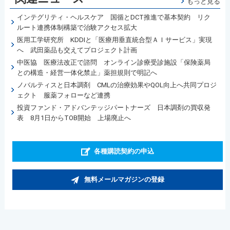
もっと見る
インテグリティ・ヘルスケア 国循とDCT推進で基本契約 リク
ルート連携体制構築で治験アクセス拡大
医用工学研究所 KDDIと「医療用垂直統合型ＡＩサービス」実現
へ 武田薬品も交えてプロジェクト計画
中医協 医療法改正で諮問 オンライン診療受診施設「保険薬局
との構造・経営一体化禁止」薬担規則で明記へ
ノバルティスと日本調剤 CMLの治療効果やQOL向上へ共同プロジ
ェクト 服薬フォローなど連携
投資ファンド・アドバンテッジパートナーズ 日本調剤の買収発
表 8月1日からTOB開始 上場廃止へ
各種購読契約の申込
無料メールマガジンの登録