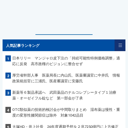
人気記事ランキング
日本リリー マンジャロ皮下注の「持続可能性特例価格調整」適
1
応に反発 高市政権のビジョンに整合せず
厚労省幹部人事 医薬局長に内山氏、医薬審議官に中井氏 情報
2
政策統括官に三浦氏、医産審議官に安藤氏
新薬等６製品承認へ 武田薬品のナルコレプシータイプ１治療
3
薬・オーゼイフル錠など 第一部会が了承
OTC類似薬の技術的検討会が中間取りまとめ 湿布薬は慢性・重
4
度の変形性膝関節症は除外 対象1042品目
大塚HD・井上社長 26年度通期予想を２兆7250億円に上方修正
5