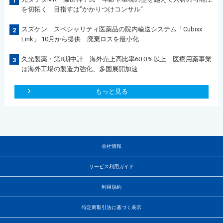
1
を切拓く 目指すは”かかりつけコンサル“
スズケン スペシャリティ医薬品の院内輸送システム「Cubixx
2
Link」 10月から提供 廃棄ロスを最小化
久光製薬・第8期中計 海外売上高比率60.0％以上 医療用薬事業
3
は海外工場の製造力強化、多国展開加速
もっと見る
会社情報
サービス利用ガイド
利用規約
特定商取引法に基づく表示