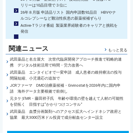
リリーは10品目増で３位に
26年８月版 申請品リスト 国内申請数92品目 HBVやナ
ルコレプシーなど難治性疾患の新薬候補ずらり
Active-Tラジオ番組 製薬業界経験者のキャリアと挑戦を
発信
関連ニュース
もっと見る
武田薬品と名古屋大 次世代臨床開発アプローチ推進で戦略的連
携 デジタル技術活用で時間・労力改善へ
武田薬品 エンタイビオで一変申請 成人患者の維持療法の投与
間隔短縮、小児適応の追加で
JCRファーマ DMD治療薬候補・Givinostatを2026年内に国内申
請 海外データ主要根拠で前倒し
元タケダMR・藤田祥子氏 年齢や環境の壁を越えて人材の可能性
を切拓く 目指すは”かかりつけコンサル“
武田薬品 血漿分画製剤へのアクセス拡大へインドネシア政府と
協業 最大3000万米ドル投資で成分献血センター設立