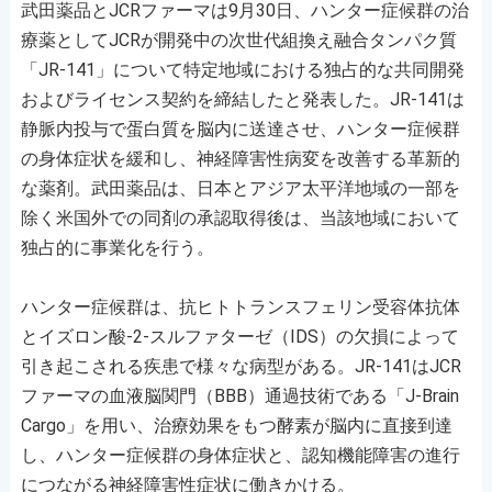
武田薬品とJCRファーマは9月30日、ハンター症候群の治
療薬としてJCRが開発中の次世代組換え融合タンパク質
「JR-141」について特定地域における独占的な共同開発
およびライセンス契約を締結したと発表した。JR-141は
静脈内投与で蛋白質を脳内に送達させ、ハンター症候群
の身体症状を緩和し、神経障害性病変を改善する革新的
な薬剤。武田薬品は、日本とアジア太平洋地域の一部を
除く米国外での同剤の承認取得後は、当該地域において
独占的に事業化を行う。
ハンター症候群は、抗ヒトトランスフェリン受容体抗体
とイズロン酸-2-スルファターゼ（IDS）の欠損によって
引き起こされる疾患で様々な病型がある。JR-141はJCR
ファーマの血液脳関門（BBB）通過技術である「J-Brain
Cargo」を用い、治療効果をもつ酵素が脳内に直接到達
し、ハンター症候群の身体症状と、認知機能障害の進行
につながる神経障害性症状に働きかける。