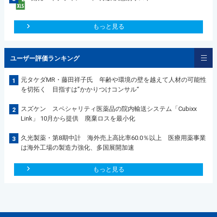
もっと見る
ユーザー評価ランキング
元タケダMR・藤田祥子氏 年齢や環境の壁を越えて人材の可能性
1
を切拓く 目指すは”かかりつけコンサル“
スズケン スペシャリティ医薬品の院内輸送システム「Cubixx
2
Link」 10月から提供 廃棄ロスを最小化
久光製薬・第8期中計 海外売上高比率60.0％以上 医療用薬事業
3
は海外工場の製造力強化、多国展開加速
もっと見る