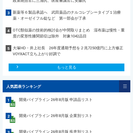
政策統括官に三浦氏、医産審議官に安藤氏
新薬等６製品承認へ 武田薬品のナルコレプシータイプ１治療
3
薬・オーゼイフル錠など 第一部会が了承
OTC類似薬の技術的検討会が中間取りまとめ 湿布薬は慢性・重
4
度の変形性膝関節症は除外 対象1042品目
大塚HD・井上社長 26年度通期予想を２兆7250億円に上方修正
5
VOYXACT立ち上がり好調で
もっと見る
人気図表ランキング
開発パイプライン 26年8月版 申請品リスト
1
開発パイプライン 26年8月版 企業別リスト
2
開発パイプライン 26年8月版 疾患別リスト
3