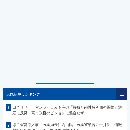
人気記事ランキング
日本リリー マンジャロ皮下注の「持続可能性特例価格調整」適
1
応に反発 高市政権のビジョンに整合せず
厚労省幹部人事 医薬局長に内山氏、医薬審議官に中井氏 情報
2