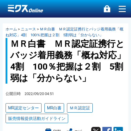
ホーム
>
ニュース
>
ＭＲ白書 ＭＲ認定証携行とバッジ着用義務「概
ね対応」4割 100％把握は２割 5割弱は「分からない」
ＭＲ白書 ＭＲ認定証携行と
バッジ着用義務「概ね対応」
4割 100％把握は２割 5割
弱は「分からない」
公開日時 2022/09/20 04:51
MR認定センター
MR白書
ＭＲ認定証
販売情報提供活動ガイドライン
Twitter
Facebook
Lin