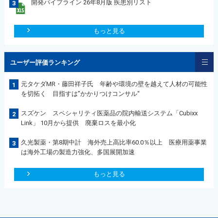
開発パイプライン 26年8月版 疾患別リスト
3
もっと見る
ユーザー評価ランキング
元タケダMR・藤田祥子氏 年齢や環境の壁を越えて人材の可能性
1
を切拓く 目指すは”かかりつけコンサル“
スズケン スペシャリティ医薬品の院内輸送システム「Cubixx
2
Link」 10月から提供 廃棄ロスを最小化
久光製薬・第8期中計 海外売上高比率60.0％以上 医療用薬事業
3
は海外工場の製造力強化、多国展開加速
もっと見る