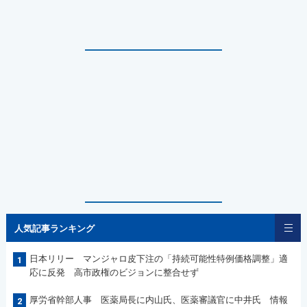
人気記事ランキング
日本リリー マンジャロ皮下注の「持続可能性特例価格調整」適
1
応に反発 高市政権のビジョンに整合せず
厚労省幹部人事 医薬局長に内山氏、医薬審議官に中井氏 情報
2