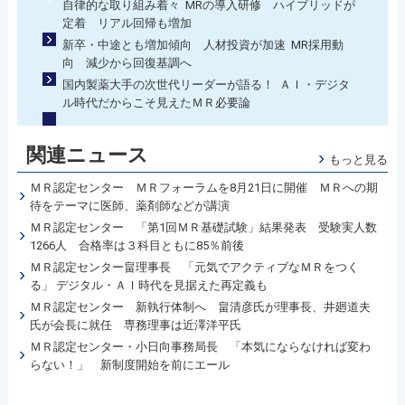
自律的な取り組み着々 MRの導入研修 ハイブリッドが
定着 リアル回帰も増加
新卒・中途とも増加傾向 人材投資が加速 MR採用動
向 減少から回復基調へ
国内製薬大手の次世代リーダーが語る！ ＡＩ・デジタ
ル時代だからこそ見えたＭＲ必要論
関連ニュース
もっと見る
ＭＲ認定センター ＭＲフォーラムを8月21日に開催 ＭＲへの期
待をテーマに医師、薬剤師などが講演
ＭＲ認定センター 「第1回ＭＲ基礎試験」結果発表 受験実人数
1266人 合格率は３科目ともに85％前後
ＭＲ認定センター畠理事長 「元気でアクティブなＭＲをつく
る」 デジタル・ＡＩ時代を見据えた再定義も
ＭＲ認定センター 新執行体制へ 畠清彦氏が理事長、井廻道夫
氏が会長に就任 専務理事は近澤洋平氏
ＭＲ認定センター・小日向事務局長 「本気にならなければ変わ
らない！」 新制度開始を前にエール