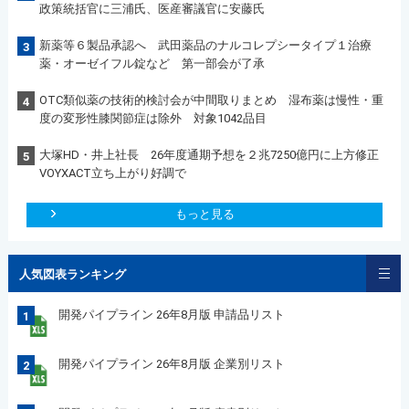
政策統括官に三浦氏、医産審議官に安藤氏
新薬等６製品承認へ 武田薬品のナルコレプシータイプ１治療
3
薬・オーゼイフル錠など 第一部会が了承
OTC類似薬の技術的検討会が中間取りまとめ 湿布薬は慢性・重
4
度の変形性膝関節症は除外 対象1042品目
大塚HD・井上社長 26年度通期予想を２兆7250億円に上方修正
5
VOYXACT立ち上がり好調で
もっと見る
人気図表ランキング
開発パイプライン 26年8月版 申請品リスト
1
開発パイプライン 26年8月版 企業別リスト
2