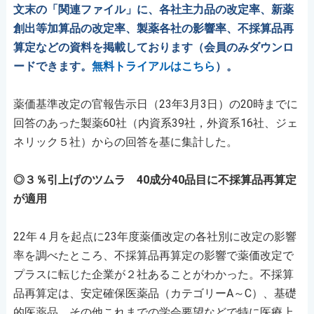
文末の「関連ファイル」に、各社主力品の改定率、新薬
創出等加算品の改定率、製薬各社の影響率、不採算品再
算定などの資料を掲載しております（会員のみダウンロ
ードできます。
無料トライアルはこちら
）。
薬価基準改定の官報告⽰⽇（23年3⽉3⽇）の20時までに
回答のあった製薬60社（内資系39社，外資系16社、ジェ
ネリック５社）からの回答を基に集計した。
◎３％引上げのツムラ 40成分40品目に不採算品再算定
が適用
22年４月を起点に23年度薬価改定の各社別に改定の影響
率を調べたところ、不採算品再算定の影響で薬価改定で
プラスに転じた企業が２社あることがわかった。不採算
品再算定は、安定確保医薬品（カテゴリーA～C）、基礎
的医薬品、その他これまでの学会要望などで特に医療上