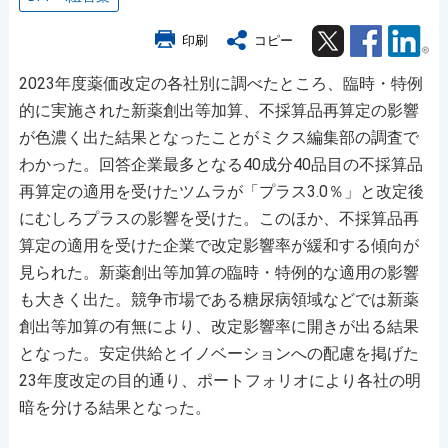
Twitter
Facebook
Lin
印刷
コピー
2023年度薬価改定の各社別に調べたところ、臨時・特例
的に実施された新薬創出等加算、不採算品再算定の影響
が色濃く出た結果となったことがミクス編集部の調査で
わかった。回答企業最多となる40成分40品目の不採算品
再算定の適用を受けたツムラが「プラス3.0％」と改定後
にむしろプラスの影響を受けた。このほか、不採算品再
算定の適用を受けた企業で改定影響率が緩和する傾向が
見られた。新薬創出等加算の臨時・特例的な適用の影響
も大きく出た。競争市場である糖尿病領域などでは新薬
創出等加算の有無により、改定影響率に開きが出る結果
となった。安定供給とイノベーションへの配慮を掲げた
23年度改定の目的通り、ポートフォリオにより各社の明
暗を分ける結果となった。