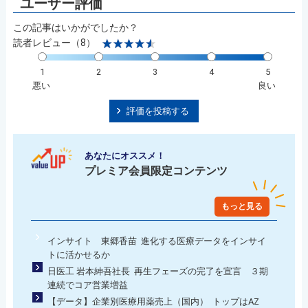
この記事はいかがでしたか？
読者レビュー（8）
1
2
3
4
5
悪い
良い
評価を投稿する
あなたにオススメ！
プレミア会員限定コンテンツ
もっと見る
インサイト 東郷香苗 進化する医療データをインサイ
トに活かせるか
日医工 岩本紳吾社長 再生フェーズの完了を宣言 ３期
連続でコア営業増益
【データ】企業別医療用薬売上（国内） トップはAZ