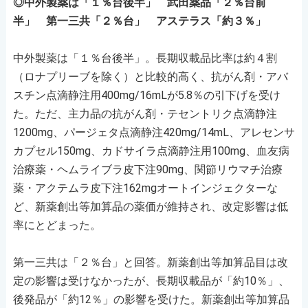
◎中外製薬は「１％台後半」 武田薬品「２％台前
半」 第一三共「２％台」 アステラス「約３％」
中外製薬は「１％台後半」。長期収載品比率は約４割
（ロナプリーブを除く）と比較的高く、抗がん剤・アバ
スチン点滴静注⽤400mg/16mLが5.8％の引下げを受け
た。ただ、主力品の抗がん剤・テセントリク点滴静注
1200mg、パージェタ点滴静注420mg/14mL、アレセンサ
カプセル150mg、カドサイラ点滴静注⽤100mg、血友病
治療薬・ヘムライブラ⽪下注90mg、関節リウマチ治療
薬・アクテムラ⽪下注162mgオートインジェクターな
ど、新薬創出等加算品の薬価が維持され、改定影響は低
率にとどまった。
第一三共は「２％台」と回答。新薬創出等加算品目は改
定の影響は受けなかったが、長期収載品が「約10％」、
後発品が「約12％」の影響を受けた。新薬創出等加算品