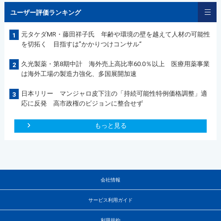
ユーザー評価ランキング
元タケダMR・藤田祥子氏 年齢や環境の壁を越えて人材の可能性
1
を切拓く 目指すは”かかりつけコンサル“
久光製薬・第8期中計 海外売上高比率60.0％以上 医療用薬事業
2
は海外工場の製造力強化、多国展開加速
日本リリー マンジャロ皮下注の「持続可能性特例価格調整」適
3
応に反発 高市政権のビジョンに整合せず
もっと見る
会社情報
サービス利用ガイド
利用規約