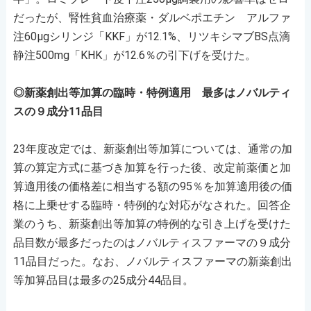
だったが、腎性貧血治療薬・ダルベポエチン アルファ
注60μgシリンジ「KKF」が12.1%、リツキシマブBS点滴
静注500mg「KHK」が12.6％の引下げを受けた。
◎新薬創出等加算の臨時・特例適用 最多はノバルティ
スの９成分11品目
23年度改定では、新薬創出等加算については、通常の加
算の算定方式に基づき加算を行った後、改定前薬価と加
算適用後の価格差に相当する額の95％を加算適用後の価
格に上乗せする臨時・特例的な対応がなされた。回答企
業のうち、新薬創出等加算の特例的な引き上げを受けた
品目数が最多だったのはノバルティスファーマの９成分
11品目だった。なお、ノバルティスファーマの新薬創出
等加算品目は最多の25成分44品目。