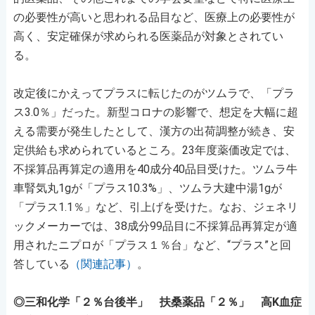
の必要性が高いと思われる品目など、医療上の必要性が
高く、安定確保が求められる医薬品が対象とされてい
る。
改定後にかえってプラスに転じたのがツムラで、「プラ
ス3.0％」だった。新型コロナの影響で、想定を大幅に超
える需要が発生したとして、漢方の出荷調整が続き、安
定供給も求められているところ。23年度薬価改定では、
不採算品再算定の適用を40成分40品目受けた。ツムラ⽜
⾞腎気丸1gが「プラス10.3%」、ツムラ⼤建中湯1gが
「プラス1.1％」など、引上げを受けた。なお、ジェネリ
ックメーカーでは、38成分99品目に不採算品再算定が適
用されたニプロが「プラス１％台」など、“プラス”と回
答している
（関連記事）
。
◎三和化学「２％台後半」 扶桑薬品「２％」 高K血症