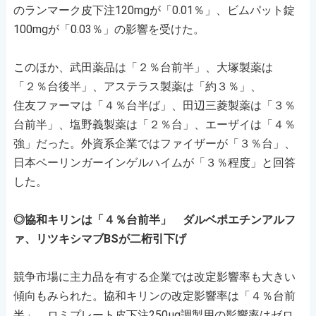
のランマーク⽪下注120mgが「0.01％」、ビムパット錠
100mgが「0.03％」の影響を受けた。
このほか、武田薬品は「２％台前半」、大塚製薬は
「２％台後半」、アステラス製薬は「約３％」、
住友ファーマは「４％台半ば」、田辺三菱製薬は「３％
台前半」、塩野義製薬は「２％台」、エーザイは「４％
強」だった。外資系企業ではファイザーが「３％台」、
日本ベーリンガーインゲルハイムが「３％程度」と回答
した。
◎協和キリンは「４％台前半」 ダルベポエチンアルフ
ァ、リツキシマブBSが二桁引下げ
競争市場に主力品を有する企業では改定影響率も大きい
傾向もみられた。協和キリンの改定影響率は「４％台前
半」。ロミプレート⽪下注250μg調製⽤の影響率はゼロ