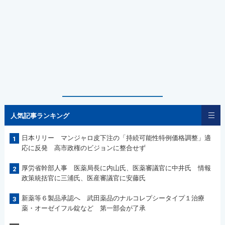
人気記事ランキング
日本リリー マンジャロ皮下注の「持続可能性特例価格調整」適
1
応に反発 高市政権のビジョンに整合せず
厚労省幹部人事 医薬局長に内山氏、医薬審議官に中井氏 情報
2
政策統括官に三浦氏、医産審議官に安藤氏
新薬等６製品承認へ 武田薬品のナルコレプシータイプ１治療
3
薬・オーゼイフル錠など 第一部会が了承