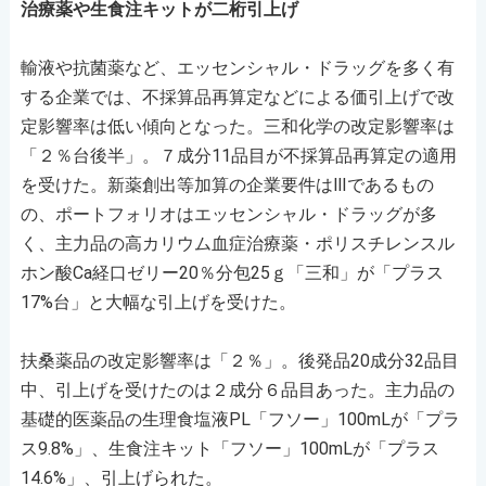
治療薬や生食注キットが二桁引上げ
輸液や抗菌薬など、エッセンシャル・ドラッグを多く有
する企業では、不採算品再算定などによる価引上げで改
定影響率は低い傾向となった。三和化学の改定影響率は
「２％台後半」。７成分11品目が不採算品再算定の適用
を受けた。新薬創出等加算の企業要件はⅢであるもの
の、ポートフォリオはエッセンシャル・ドラッグが多
く、主力品の高カリウム血症治療薬・ポリスチレンスル
ホン酸Ca経⼝ゼリー20％分包25ｇ「三和」が「プラス
17%台」と大幅な引上げを受けた。
扶桑薬品の改定影響率は「２％」。後発品20成分32品目
中、引上げを受けたのは２成分６品目あった。主力品の
基礎的医薬品の⽣理⾷塩液PL「フソー」100mLが「プラ
ス9.8%」、⽣⾷注キット「フソー」100mLが「プラス
14.6%」、引上げられた。