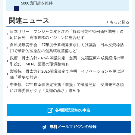
5000億円超を維持
関連ニュース
もっと見る
日本リリー マンジャロ皮下注の「持続可能性特例価格調整」適
応に反発 高市政権のビジョンに整合せず
自民党厚労部会 27年度予算概算要求に向け議論 日本投資枠活
用で革新的医薬品の創薬環境整備など
政府 骨太方針2026を閣議決定 創薬・先端医療を成長経済の牽
引役に MFN、薬価の環境整備も
製薬協 骨太方針2026閣議決定で声明 イノベーションを更に評
価「重要な前進」
中医協 27年度薬価改定実施「前提」で議論開始 安川発言念頭
に江澤委員がクギ「見識の高さ」求める
各種購読契約の申込
無料メールマガジンの登録