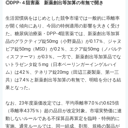
◎DPP-４阻害薬 新薬創出等加算の有無で開き
生活習慣病をはじめとした競争市場では一般的に乖離率
が開く傾向にあり、今回の特例適用の影響を大きく受け
た。糖尿病治療薬・DPP-4阻害薬では、新薬創出等加算
品のグラクティブ錠50mg（小野薬品）が0.17％、ジャヌ
ビア錠50mg（MSD）が0.2％、エクア錠50mg（ノバルテ
ィスファーマ）が0.3％。一方で、新薬創出等加算品でな
いトラゼンタ錠５mg（日本ベーリンガーインゲルハイ
ム）は4.2％、テネリア錠20mg（田辺三菱製薬、第一三
共）は7.4％と新薬創出等加算の有無で、明暗を分ける結
果となった。
なお、23年度薬価改定では、平均乖離率7.0％の0.625倍
（乖離率4.375％）超の品目が改定対象。市場実勢価に連
動しないルールである不採算品再算定を臨時・特例的に
実施。通常ルールでは、同一組成、剤形、規格の製品が