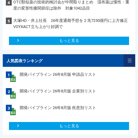
OTC類似薬の技術的検討会が中間取りまとめ 湿布薬は慢性・重
4
度の変形性膝関節症は除外 対象1042品目
大塚HD・井上社長 26年度通期予想を２兆7250億円に上方修正
5
VOYXACT立ち上がり好調で
もっと見る
人気図表ランキング
開発パイプライン 26年8月版 申請品リスト
1
開発パイプライン 26年8月版 企業別リスト
2
開発パイプライン 26年8月版 疾患別リスト
3
もっと見る