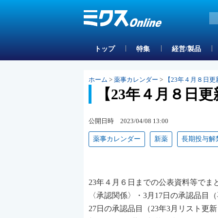
トップ
特集
経営/製品
ホーム
>
薬事カレンダー
>
【23年４月８日更
【23年４月８日更
公開日時 2023/04/08 13:00
薬事カレンダー
新薬
長期投与解
23年４月６日までの公表資料等で
〈承認関係〉・3月17日の承認品目
27日の承認品目（23年3月リスト更