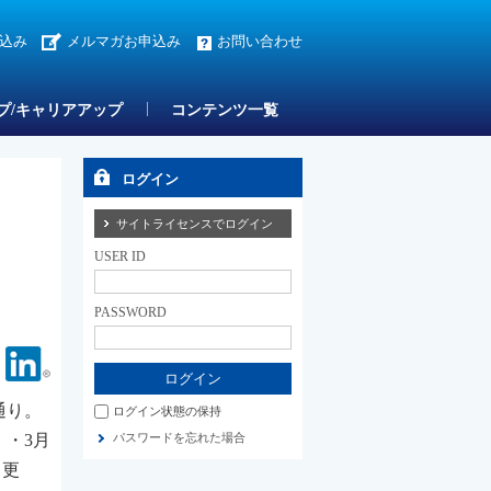
込み
メルマガお申込み
お問い合わせ
プ/キャリアアップ
コンテンツ一覧
ログイン
サイトライセンスでログイン
USER ID
PASSWORD
Facebook
Linkedin
通り。
ログイン状態の保持
）・3月
パスワードを忘れた場合
ト更