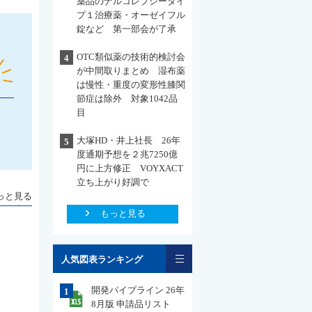
薬品のナルコレプシータイ
プ１治療薬・オーゼイフル
錠など 第一部会が了承
OTC類似薬の技術的検討会
4
が中間取りまとめ 湿布薬
は慢性・重度の変形性膝関
節症は除外 対象1042品
目
大塚HD・井上社長 26年
5
度通期予想を２兆7250億
円に上方修正 VOYXACT
立ち上がり好調で
っと見る
もっと見る
一覧
人気図表ランキング
開発パイプライン 26年
1
8月版 申請品リスト