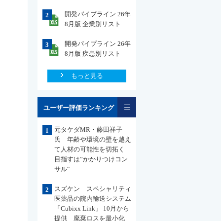
開発パイプライン 26年
2
8月版 企業別リスト
開発パイプライン 26年
3
8月版 疾患別リスト
もっと見る
一覧
ユーザー評価ランキング
元タケダMR・藤田祥子
1
氏 年齢や環境の壁を越え
て人材の可能性を切拓く
目指すは”かかりつけコン
サル“
スズケン スペシャリティ
2
医薬品の院内輸送システム
「Cubixx Link」 10月から
提供 廃棄ロスを最小化