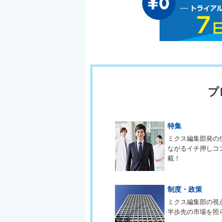
プ
特集
ミクス編集部発の
ながるイチ押しコ
載！
制度・政策
ミクス編集部の視
半歩先の市場を照