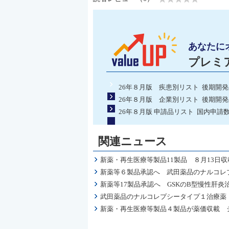
あなたに
プレミ
26年８月版 疾患別リスト 後期開
26年８月版 企業別リスト 後期開
26年８月版 申請品リスト 国内申請
関連ニュース
新薬・再生医療等製品11製品 ８月13日
新薬等６製品承認へ 武田薬品のナルコレ
新薬等17製品承認へ GSKのB型慢性肝
武田薬品のナルコレプシータイプ１治療薬
新薬・再生医療等製品４製品が薬価収載 