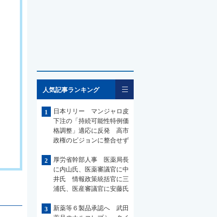
一覧
人気記事ランキング
日本リリー マンジャロ皮
1
下注の「持続可能性特例価
格調整」適応に反発 高市
政権のビジョンに整合せず
厚労省幹部人事 医薬局長
2
に内山氏、医薬審議官に中
井氏 情報政策統括官に三
浦氏、医産審議官に安藤氏
新薬等６製品承認へ 武田
3