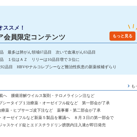
オススメ！
ア会員限定コンテンツ
もっと見る
発品 最多は肺がん領域67品目 次いで血液がん63品目
発品 １位はＡＺ リリーは10品目増で３位に
数92品目 HBVやナルコレプシーなど難治性疾患の新薬候補ずらり
も
収載へ 腫瘍溶解ウイルス製剤・テロメライシン注など
プシータイプ１治療薬・オーゼイフル錠など 第一部会が了承
炎治療薬・ヒブサーゴ皮下注など 薬事審・第二部会が了承
・オーゼイフルなど新薬５製品を審議へ ８月３日の第一部会で
ジャスケイド錠とエドスチラドリン膀胱内注入液が即日発売