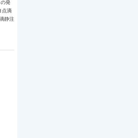
日の発
ヨ点滴
点滴静注