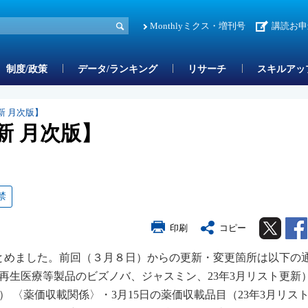
Monthlyミクス・増刊号
講読お申
制度/政策
データ/ランキング
リサーチ
スキルアッ
新 月次版】
新 月次版】
禁
Twitter
印刷
コピー
まとめました。前回（３月８日）からの更新・変更箇所は以下の
（再生医療等製品のビズノバ、ジャスミン、23年3月リスト更新
新） 〈薬価収載関係〉・3月15日の薬価収載品目（23年3月リス