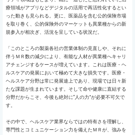
療領域がアプリなどデジタルの活用で再活性化するとい
った動きも見られる。更に、医薬品を含む公的保険市場
を取り巻く、公的保険外のマーケットも異業種からの新
規参入が相次ぎ、活況を呈している状況だ。
「このところの製薬各社の営業体制の見直しや、それに
伴うＭＲ数の減少により、有能な人材が異業種へキャリ
アチェンジするケースが増えています。これは医療・ヘ
ルスケアの発展において極めて大きな損失です。医療・
ヘルスケア分野は常に発展途上であり、現場では日々新
たな課題が生まれています。そして命や健康に直結する
分野だからこそ、今後も絶対に“人の力”が必要不可欠で
す。
その中で、ヘルスケア業界ならではの特有さを理解し、
専門性とコミュニケーション力を備えたＭＲが、強みを