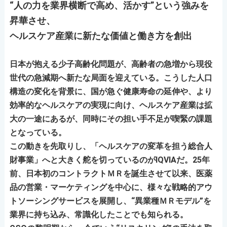
“人の力を業界横断で高め、活かす”という強みを
昇華させ、
ヘルスケア産業に新たな価値と働き方を創出
日本が抱える少子高齢化問題が、高齢者の急増から現役
世代の急減期へ新たな局面を迎えている。こうした人口
構造の変化を背景に、国が急ぐ健康寿命の延伸や、より
効率的なヘルスケアの実現に向け、ヘルスケア産業は拡
大の一途にあるが、同時にその担い手不足が喫緊の課題
となっている。
この動きを先取りし、「ヘルスケアの変革を担う総合人
財事業」へと大きく舵を切っているのがIQVIAだ。25年
前、日本初のコントラクトＭＲを誕生させて以来、医薬
品の営業・マーケティングを中心に、様々な戦略的アウ
トソーシングサービスを展開し、“異業種ＭＲモデル”を
業界に持ち込み、常識化したことでも知られる。