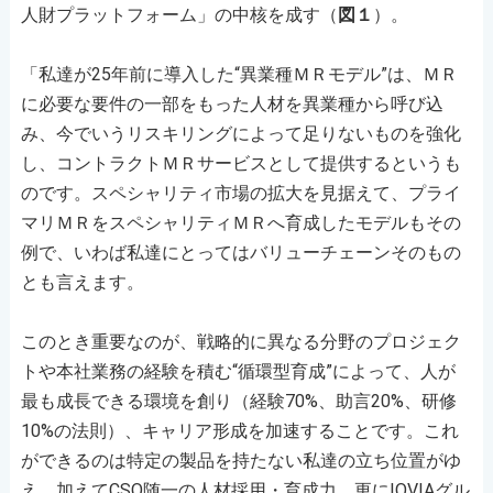
人財プラットフォーム」の中核を成す（
図１
）。
「私達が25年前に導入した“異業種ＭＲモデル”は、ＭＲ
に必要な要件の一部をもった人材を異業種から呼び込
み、今でいうリスキリングによって足りないものを強化
し、コントラクトＭＲサービスとして提供するというも
のです。スペシャリティ市場の拡大を見据えて、プライ
マリＭＲをスペシャリティＭＲへ育成したモデルもその
例で、いわば私達にとってはバリューチェーンそのもの
とも言えます。
このとき重要なのが、戦略的に異なる分野のプロジェク
トや本社業務の経験を積む“循環型育成”によって、人が
最も成長できる環境を創り（経験70%、助言20%、研修
10%の法則）、キャリア形成を加速することです。これ
ができるのは特定の製品を持たない私達の立ち位置がゆ
え。加えてCSO随一の人材採用・育成力、更にIQVIAグル