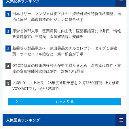
人気記事ランキング
日本リリー マンジャロ皮下注の「持続可能性特例価格調整」適
1
応に反発 高市政権のビジョンに整合せず
厚労省幹部人事 医薬局長に内山氏、医薬審議官に中井氏 情報
2
政策統括官に三浦氏、医産審議官に安藤氏
新薬等６製品承認へ 武田薬品のナルコレプシータイプ１治療
3
薬・オーゼイフル錠など 第一部会が了承
OTC類似薬の技術的検討会が中間取りまとめ 湿布薬は慢性・重
4
度の変形性膝関節症は除外 対象1042品目
大塚HD・井上社長 26年度通期予想を２兆7250億円に上方修正
5
VOYXACT立ち上がり好調で
もっと見る
人気図表ランキング