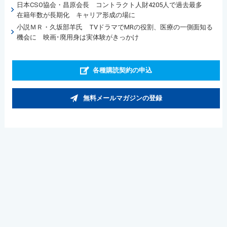
日本CSO協会・昌原会長 コントラクト人財4205人で過去最多
在籍年数が長期化 キャリア形成の場に
小説ＭＲ・久坂部羊氏 TVドラマでMRの役割、医療の一側面知る
機会に 映画･廃用身は実体験がきっかけ
各種購読契約の申込
無料メールマガジンの登録