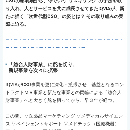
CSOの黎明期から、今でいう“リスキリング”の手法を取
り入れ、人とサービスを共に成長させてきたIQVIAが、新
たに描く「次世代型CSO」の姿とは？ その取り組みの実
際に迫る。
―・―・―・―・―
・―・―・―・―・
―・―・―・―・―
・
―・―・―・―・―
・―・―・―・
―・
―
「総合人財事業」に舵を切り、
新規事業を次々に拡張
IQVIAがCSO事業を更に深化・拡張させ、基盤となるコン
トラクトＭＲ事業と新たな事業との両輪による「総合人
財事業」へと大きく舵を切ってから、早３年が経つ。
この間、▽医薬品マーケティング ▽メディカルサイエン
ス ▽ペイシェントサポート ▽メドテック（医療機器）