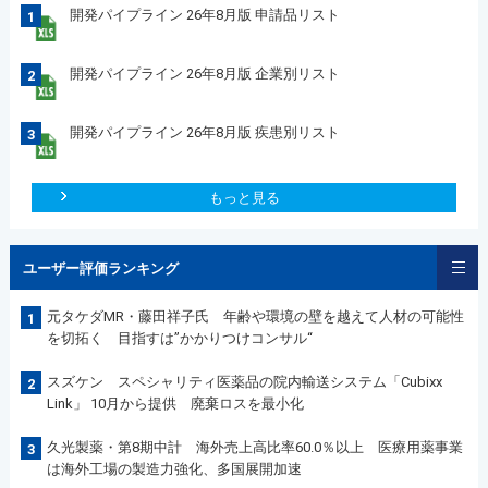
開発パイプライン 26年8月版 申請品リスト
1
開発パイプライン 26年8月版 企業別リスト
2
開発パイプライン 26年8月版 疾患別リスト
3
もっと見る
ユーザー評価ランキング
元タケダMR・藤田祥子氏 年齢や環境の壁を越えて人材の可能性
1
を切拓く 目指すは”かかりつけコンサル“
スズケン スペシャリティ医薬品の院内輸送システム「Cubixx
2
Link」 10月から提供 廃棄ロスを最小化
久光製薬・第8期中計 海外売上高比率60.0％以上 医療用薬事業
3
は海外工場の製造力強化、多国展開加速