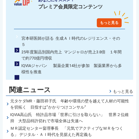
プレミア会員限定コンテンツ
もっと見る
宮本研医師が語る 生成ＡＩ時代のレジリエンス・その
５
25年度製品別国内売上 マンジャロが売上3.8倍 １年間
で約770億円増収
IQVIAジャパン 製薬企業14社が参加 製薬業界から多
様性を推進
関連ニュース
もっと見る
元タケダMR・藤田祥子氏 年齢や環境の壁を越えて人材の可能性
を切拓く 目指すは”かかりつけコンサル“
IQVIA高山氏 特許品市場「世界に引けを取らない」 世界２位維
持 大型品特許切れで市場全体は失速へ
ＭＲ認定センター畠理事長 「元気でアクティブなＭＲをつく
る」 デジタル・ＡＩ時代を見据えた再定義も