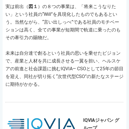
実は前出（
図１
）の８つの事業は、「将来こうなりた
い」という社員の“Will”を具現化したものでもあるとい
う。当然ながら、“言い出しっぺ”である社員のモチベー
ションは高く、全ての事業が短期間で軌道に乗ったのも
その牽引力の賜物だ。
未来は自分達で創るという社員の思いを乗せたビジョン
で、産業と人材を共に成長させる一翼を担い、ヘルスケ
アの前進と社会課題に挑むIQVIA― CSOとして25年の節目
を迎え、同社が切り拓く“次世代型CSO”の新たなステージ
に期待がかかる。
IQVIA
ジャパン グ
ループ