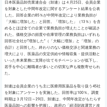
日本医薬品卸売業連合会（卸連）は４月25日、会員企業
を対象とした中間年改定に関するアンケート結果を公表
した。回答企業の85％が中間年改定により業務負担が
「大幅に増加した」と回答。「増加した」（13％）を含
めるとほぼ全ての企業で業務負担が増えたことが確認さ
れた。価格交渉の頻度や在庫管理の業務負担はいずれも
回答社全社が“増加した”（「大幅に増加」と「増加」の
合計）と回答した。終わりのない価格交渉と関連業務の
増大により、医薬品の安定供給や情報収集・提供活動と
いった本来業務に支障が出てモチベーションが低下し、
若手を中心に離職者が多いとの切実な声も複数寄せられ
た。
卸連は会員企業のうち主に医療用医薬品を取り扱う45社
を対象にアンケートを実施した。回答率は100％。調査
時期は３月12日～29日。卸連は、中間年改定がもたらす
医薬品卸への影響を把握し、政府の「経済財政運営と改