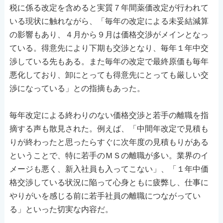
税に係る改定を含めると実質７年間薬価改定が行われて
いる現状に触れながら、「毎年の改定による未妥結減算
の影響もあり、４月から９月は価格交渉がメインとなっ
ている。得意先により下期も交渉となり、毎年１年中交
渉している先もある。また毎年の改定で最終原価も毎年
悪化しており、卸にとっても得意先にとっても厳しい交
渉になっている」との指摘もあった。
毎年改定による終わりのない価格交渉と若手の離職を指
摘する声も散見された。例えば、「中間年改定で見積も
りが終わったと思ったらすぐに次年度の見積もりがある
ということで、特に若手のＭＳの離職が多い。業界のイ
メージも悪く、新入社員も入ってこない」、「１年中価
格交渉している状況に陥って心身ともに疲弊し、仕事に
やりがいを感じる前に若手社員の離職につながってい
る」といった切実な内容だ。