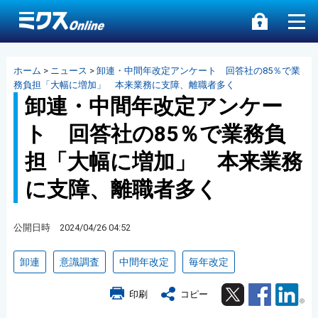
ホーム
>
ニュース
>
卸連・中間年改定アンケート 回答社の85％で業
務負担「大幅に増加」 本来業務に支障、離職者多く
卸連・中間年改定アンケー
ト 回答社の85％で業務負
担「大幅に増加」 本来業務
に支障、離職者多く
公開日時 2024/04/26 04:52
卸連
意識調査
中間年改定
毎年改定
Twitter
Facebook
Lin
印刷
コピー