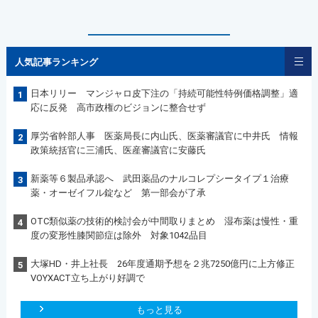
人気記事ランキング
日本リリー マンジャロ皮下注の「持続可能性特例価格調整」適
1
応に反発 高市政権のビジョンに整合せず
厚労省幹部人事 医薬局長に内山氏、医薬審議官に中井氏 情報
2
政策統括官に三浦氏、医産審議官に安藤氏
新薬等６製品承認へ 武田薬品のナルコレプシータイプ１治療
3
薬・オーゼイフル錠など 第一部会が了承
OTC類似薬の技術的検討会が中間取りまとめ 湿布薬は慢性・重
4
度の変形性膝関節症は除外 対象1042品目
大塚HD・井上社長 26年度通期予想を２兆7250億円に上方修正
5
VOYXACT立ち上がり好調で
もっと見る