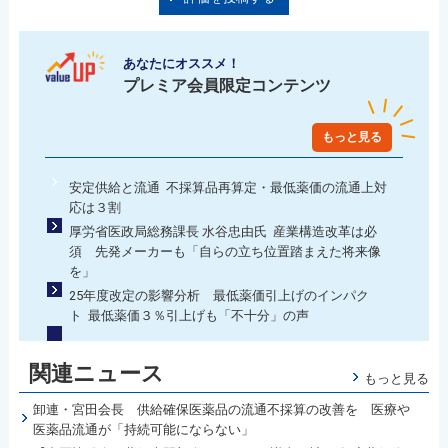
あなたにオススメ！
プレミア会員限定コンテンツ
もっと見る
安定供給と流通 不採算品再算定・最低薬価の流通上対
応は３割
厚労省医政局総務課長 水谷忠由氏 産業構造改革は必
須 先発メーカーも「自らの立ち位置踏まえた将来像
を」
25年度改定の影響分析 最低薬価引上げのインパク
ト 最低薬価３％引上げも「不十分」の声
関連ニュース
もっと見る
卸連・宮田会長 供給確保医薬品の流通不採算の改善を 医療や
医薬品流通が「持続可能にならない」