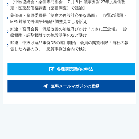
【中医協総会・薬価専門部会 ７月８日 議事要旨 27年度薬価改
定・医薬品価格調査（薬価調査）で議論】
薬価研・藤原委員長「制度の再設計必要な局面」 喫緊の課題・
MFN対策で外国平均価格調整見直しを訴え
卸連・宮田会長 流通改善の加速呼びかけ「まさに正念場」 診
療報酬・調剤報酬での施設基準化など受け
卸連 中抜け返品事例DBの運用開始 会員の閲覧権限「自社の報
告した内容のみ」 悪質事例は会内で検討
各種購読契約の申込
無料メールマガジンの登録