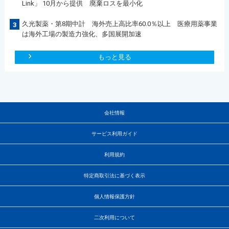
Link」 10月から提供 廃棄ロスを最小化
久光製薬・第8期中計 海外売上高比率60.0％以上 医療用薬事業
3
は海外工場の製造力強化、多国展開加速
もっと見る
会社情報
サービス利用ガイド
利用規約
特定商取引法に基づく表示
個人情報保護方針
二次利用について