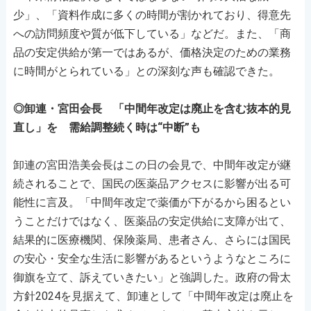
少」、「資料作成に多くの時間が割かれており、得意先
への訪問頻度や質が低下している」などだ。また、「商
品の安定供給が第一ではあるが、価格決定のための業務
に時間がとられている」との深刻な声も確認できた。
◎卸連・宮田会長 「中間年改定は廃止を含む抜本的見
直し」を 需給調整続く時は“中断”も
卸連の宮田浩美会長はこの日の会見で、中間年改定が継
続されることで、国民の医薬品アクセスに影響が出る可
能性に言及。「中間年改定で薬価が下がるから困るとい
うことだけではなく、医薬品の安定供給に支障が出て、
結果的に医療機関、保険薬局、患者さん、さらには国民
の安心・安全な生活に影響があるというようなところに
御旗を立て、訴えていきたい」と強調した。政府の骨太
方針2024を見据えて、卸連として「中間年改定は廃止を