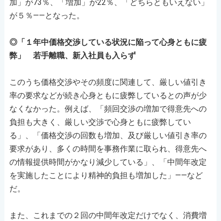
加」が73％、「増加」が22％、「どちらともいえない」
が５％――となった。
◎「１年中価格交渉している状況に陥って心身ともに疲
弊」 若手離職、新入社員も入らず
このうち価格交渉やその頻度に関連して、厳しい値引き
率の要求などが続き心身ともに疲弊しているとの声が少
なくなかった。例えば、「頻回交渉の増加で得意先への
負担も大きく、厳しい交渉で心身ともに疲弊してい
る」、「価格交渉の回数も増加、及び厳しい値引き率の
要求があり、多くの時間を事務作業に取られ、得意先へ
の情報提供時間がかなり減少している」、「中間年改定
を実施したことにより精神的負担も増加した」――など
だ。
また、これまでの２回の中間年改定だけでなく、消費増