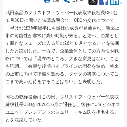
印刷
コピー
武田薬品のクリストフ・ウェバー代表取締役社長CEOは
１月30日に開いた決算説明会で、CEOの交代について、
「早ければ26年後半にも当社の成長が見通され、新薬上
市の可能性が非常に高い時期が来る」と述べ、企業とし
て新たなフェーズに入る前の26年６月とすることを決断
したと説明した。一方で、企業全体としての方向性や戦
略については「現在のところ、大きな変更はない」こと
も強調。「有望な後期パイプラインの開発を進め、将来
の上市に向けて準備を進める。タケダの将来についてこ
こまで高い期待をすることはない」と表明した。
同社の取締役会はこの日、クリストフ・ウェバー代表取
締役社長CEOが2026年6月に退任し、後任にU.S.ビジネス
ユニットプレジデントのジュリー・キム氏を指名するこ
とを決議していた。