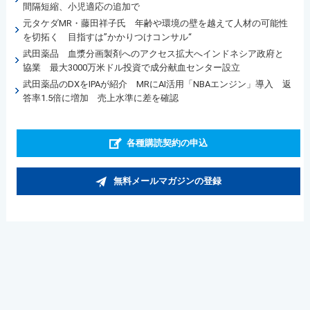
間隔短縮、小児適応の追加で
元タケダMR・藤田祥子氏 年齢や環境の壁を越えて人材の可能性
を切拓く 目指すは”かかりつけコンサル“
武田薬品 血漿分画製剤へのアクセス拡大へインドネシア政府と
協業 最大3000万米ドル投資で成分献血センター設立
武田薬品のDXをIPAが紹介 MRにAI活用「NBAエンジン」導入 返
答率1.5倍に増加 売上水準に差を確認
各種購読契約の申込
無料メールマガジンの登録