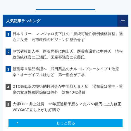
人気記事ランキング
日本リリー マンジャロ皮下注の「持続可能性特例価格調整」適
1
応に反発 高市政権のビジョンに整合せず
厚労省幹部人事 医薬局長に内山氏、医薬審議官に中井氏 情報
2
政策統括官に三浦氏、医産審議官に安藤氏
新薬等６製品承認へ 武田薬品のナルコレプシータイプ１治療
3
薬・オーゼイフル錠など 第一部会が了承
OTC類似薬の技術的検討会が中間取りまとめ 湿布薬は慢性・重
4
度の変形性膝関節症は除外 対象1042品目
大塚HD・井上社長 26年度通期予想を２兆7250億円に上方修正
5
VOYXACT立ち上がり好調で
もっと見る