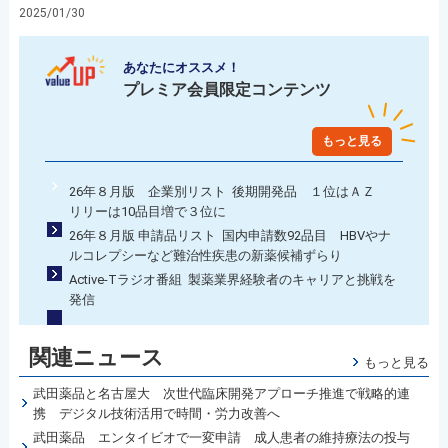
2025/01/30
あなたにオススメ！
プレミア会員限定コンテンツ
もっと見る
26年８月版 企業別リスト 後期開発品 １位はＡＺ
リリーは10品目増で３位に
26年８月版 申請品リスト 国内申請数92品目 HBVやナ
ルコレプシーなど難治性疾患の新薬候補ずらり
Active-Tラジオ番組 製薬業界経験者のキャリアと挑戦を
発信
関連ニュース
もっと見る
武田薬品と名古屋大 次世代臨床開発アプローチ推進で戦略的連
携 デジタル技術活用で時間・労力改善へ
武田薬品 エンタイビオで一変申請 成人患者の維持療法の投与