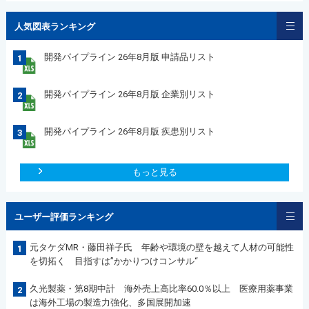
人気図表ランキング
開発パイプライン 26年8月版 申請品リスト
1
開発パイプライン 26年8月版 企業別リスト
2
開発パイプライン 26年8月版 疾患別リスト
3
もっと見る
ユーザー評価ランキング
元タケダMR・藤田祥子氏 年齢や環境の壁を越えて人材の可能性
1
を切拓く 目指すは”かかりつけコンサル“
久光製薬・第8期中計 海外売上高比率60.0％以上 医療用薬事業
2
は海外工場の製造力強化、多国展開加速