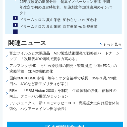
25年度改定の影響分析 創薬イノベーション推進 中間
年改定で初の改定時加算、新薬創出等加算適用のインパ
クト
ドリームクロス 夏山栄敏 変わらない vs 変わる
ドリームクロス 夏山栄敏 既存事業 vs 新規事業
関連ニュース
もっと見る
富士フイルムと大鵬薬品 ADC製造技術開発で戦略的パートナーシ
ップ 「次世代ADC領域で競争力高める」
アルフレッサHD 再生医療領域の開発・製造拠点「羽田PDC」の
稼働開始 CDMO機能強化
国内CMO/CDMO市場 毎年１ケタ台後半で成長 35年１兆720億
円へ ADCなど新モダリティが牽引
FIRM 「FIRM Vision 2030」を制定 生産体制の強化、信頼性の
向上、グローバル展開がミッション
アルジェニクス 新CEOにマッセーCOO 商業拡大に向け経営体制
強化 ハウアーメイレン氏は会長に