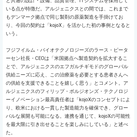
と共通の設計・設備、品質管理、ITシステムを採用して
いる点が特徴だ。アルジェニクスとの間では、これまで
もデンマーク拠点で同じ製剤の原薬製造を手掛けてお
り、今回の契約は「kojoX」を活かした初の事例となると
いう。
フジフイルム・バイオテクノロジーズのラース・ピータ
ーセン社長・CEOは「米国拠点へ製造契約を拡大するこ
とで、アルジェニクスのエフガルチギモドのグローバル
供給ニーズに応え、この治療薬を必要とする患者さんへ
の供給を支援できることを嬉しく思う」とコメント。ア
ルジェニクスのフィリップ・ボルジオンズ・テクノロジ
ーイノベーション最高責任者は「kojoXのコンセプトによ
り、欧米における一貫した製造能力を確保でき、グロー
バルな展開も可能になる。連携を通じて、kojoXの可能性
を最大限に引き出せることを楽しみにしている」と述べ
た。