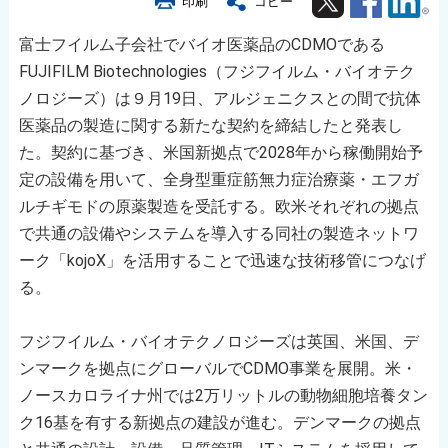
印刷
コピー
富士フイルム子会社でバイオ医薬品のCDMOである
FUJIFILM Biotechnologies（フジフイルム・バイオテク
ノロジーズ）は９月19日、アルジェニクスとの間で抗体
医薬品の製造に関する新たな契約を締結したと発表し
た。契約に基づき、米国新拠点で2028年から稼働開始予
定の設備を用いて、全身型重症筋無力症治療薬・エフガ
ルチギモドの原薬製造を受託する。欧米それぞれの拠点
で共通の設備やシステムを導入する同社の製造ネットワ
ーク「kojoX」を活用することで迅速な技術移管につなげ
る。
フジフイルム・バイオテクノロジーズは英国、米国、デ
ンマークを拠点にグローバルでCDMO事業を展開。米・
ノースカロライナ州では2万リットルの動物細胞培養タン
ク16基を有する新拠点の建設が進む。デンマークの拠点