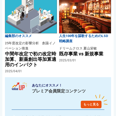
編集部のオススメ
人生100年を謳歌するためのLSD
戦略講座
25年度改定の影響分析 創薬イノ
ベーション推進
ドリームクロス 夏山栄敏
中間年改定で初の改定時
既存事業 vs 新規事業
加算、新薬創出等加算適
2025/03/01
用のインパクト
2025/04/01
あなたにオススメ！
プレミア会員限定コンテンツ
もっと見る