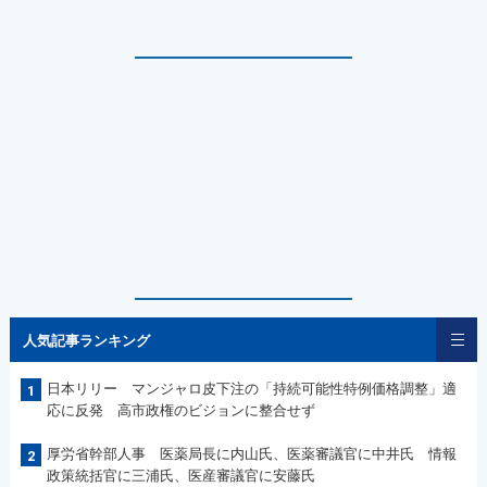
人気記事ランキング
日本リリー マンジャロ皮下注の「持続可能性特例価格調整」適
1
応に反発 高市政権のビジョンに整合せず
厚労省幹部人事 医薬局長に内山氏、医薬審議官に中井氏 情報
2
政策統括官に三浦氏、医産審議官に安藤氏