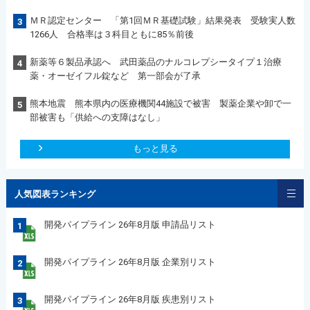
ＭＲ認定センター 「第1回ＭＲ基礎試験」結果発表 受験実人数
3
1266人 合格率は３科目ともに85％前後
新薬等６製品承認へ 武田薬品のナルコレプシータイプ１治療
4
薬・オーゼイフル錠など 第一部会が了承
熊本地震 熊本県内の医療機関44施設で被害 製薬企業や卸で一
5
部被害も「供給への支障はなし」
もっと見る
人気図表ランキング
開発パイプライン 26年8月版 申請品リスト
1
開発パイプライン 26年8月版 企業別リスト
2
開発パイプライン 26年8月版 疾患別リスト
3