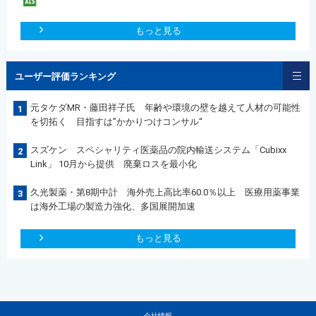
もっと見る
ユーザー評価ランキング
元タケダMR・藤田祥子氏 年齢や環境の壁を越えて人材の可能性
1
を切拓く 目指すは”かかりつけコンサル“
スズケン スペシャリティ医薬品の院内輸送システム「Cubixx
2
Link」 10月から提供 廃棄ロスを最小化
久光製薬・第8期中計 海外売上高比率60.0％以上 医療用薬事業
3
は海外工場の製造力強化、多国展開加速
もっと見る
会社情報