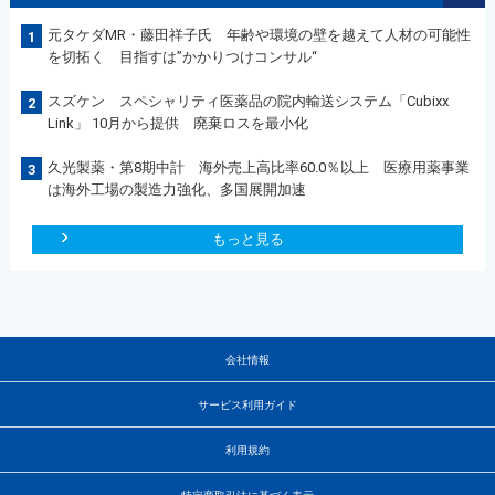
元タケダMR・藤田祥子氏 年齢や環境の壁を越えて人材の可能性
1
を切拓く 目指すは”かかりつけコンサル“
スズケン スペシャリティ医薬品の院内輸送システム「Cubixx
2
Link」 10月から提供 廃棄ロスを最小化
久光製薬・第8期中計 海外売上高比率60.0％以上 医療用薬事業
3
は海外工場の製造力強化、多国展開加速
もっと見る
会社情報
サービス利用ガイド
利用規約