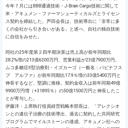
今年７月にはBBB通過技術・J-Brain Cargo技術に関して
米・アキュメン・ファーマシューティカルズとライセン
ス契約を締結した。芦田会長は、技術導出に「非常に多
くの会社から引き合いがある」と述べ、自社の独自技術
に自信をみせた。
同社の25年度第２四半期決算は売上高が前年同期比
28.2%増の213億6200万円、営業利益が23億7900万円。
ムコ多糖症Ⅱ型治療剤・イズカーゴ（一般名：パビナフス
プ アルファ）が前年同期比17.9％増の33億5400万円と
伸長するなど、堅調に推移。契約金収入は前年同期49億
9900万円増（+31895％）の50億1500万円と伸長したこ
とが寄与した。
伊藤洋・上席執行役員経営戦略本部長は、「アレクシオ
ンとの遺伝子治療の技術導出、過去に契約した共同研究
プログラムでマイルストーンの達成、アキュメン社への