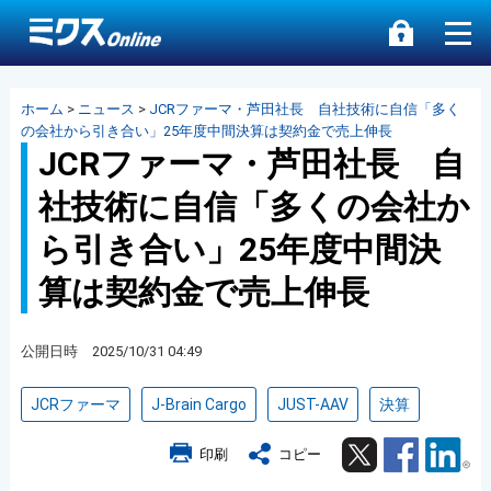
ホーム
>
ニュース
>
JCRファーマ・芦田社長 自社技術に自信「多く
の会社から引き合い」25年度中間決算は契約金で売上伸長
JCRファーマ・芦田社長 自
社技術に自信「多くの会社か
ら引き合い」25年度中間決
算は契約金で売上伸長
公開日時 2025/10/31 04:49
JCRファーマ
J-Brain Cargo
JUST-AAV
決算
Twitter
Facebook
Lin
印刷
コピー