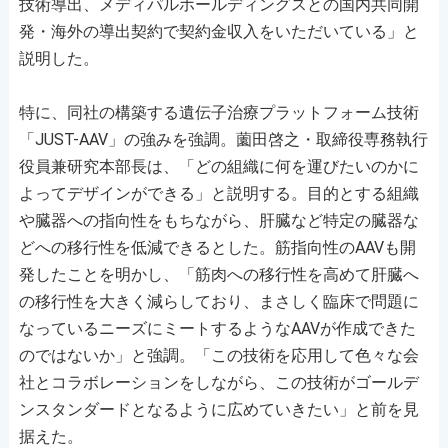
技術導出、メディパルホールディングスとの国内共同開
発・海外の導出契約で契約金収入をいただいている」と
説明した。
特に、同社の構築する遺伝子治療プラットフォーム技術
「JUST-AAV」の強みを強調。薗田啓之・取締役専務執行
役員兼研究本部長は、「どの組織に何を運びたいのかに
よってデザインができる」と説明する。目的とする組織
や臓器への指向性をもちながら、肝臓など特定の臓器な
どへの移行性を低減できるとした。筋指向性のAAVも開
発したことを明かし、「筋肉への移行性を高めて肝臓へ
の移行性を大きく減らしており、まさしく臨床で問題に
なっているニーズにミートするようなAAVが作成できた
のではないか」と強調。「この技術を応用して色々な会
社とコラボレーションをしながら、この技術がゴールデ
ンスタンダードとなるように広めていきたい」と前を見
据えた。