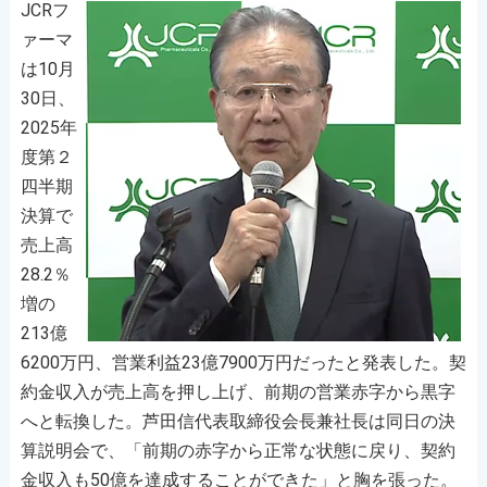
JCRフ
ァーマ
は10月
30日、
2025年
度第２
四半期
決算で
売上高
28.2％
増の
213億
6200万円、営業利益23億7900万円だったと発表した。契
約金収入が売上高を押し上げ、前期の営業赤字から黒字
へと転換した。芦田信代表取締役会長兼社長は同日の決
算説明会で、「前期の赤字から正常な状態に戻り、契約
金収入も50億を達成することができた」と胸を張った。