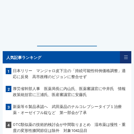
人気記事ランキング
日本リリー マンジャロ皮下注の「持続可能性特例価格調整」適
1
応に反発 高市政権のビジョンに整合せず
厚労省幹部人事 医薬局長に内山氏、医薬審議官に中井氏 情報
2
政策統括官に三浦氏、医産審議官に安藤氏
新薬等６製品承認へ 武田薬品のナルコレプシータイプ１治療
3
薬・オーゼイフル錠など 第一部会が了承
OTC類似薬の技術的検討会が中間取りまとめ 湿布薬は慢性・重
4
度の変形性膝関節症は除外 対象1042品目