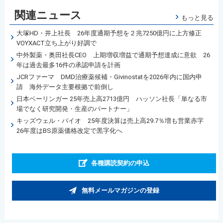
関連ニュース
もっと見る
大塚HD・井上社長 26年度通期予想を２兆7250億円に上方修正
VOYXACT立ち上がり好調で
中外製薬・奥田社長CEO 上期増収増益で通期予想達成に意欲 26
年は過去最多16件の承認申請を計画
JCRファーマ DMD治療薬候補・Givinostatを2026年内に国内申
請 海外データ主要根拠で前倒し
日本ベーリンガー 25年売上高2713億円 ハッソン社長「単なる市
場でなく研究開発・生産のパートナー」
キッズウェル・バイオ 25年度決算は売上高29.7％増も営業赤字
26年度はBS原薬価格改定で黒字化へ
各種購読契約の申込
無料メールマガジンの登録