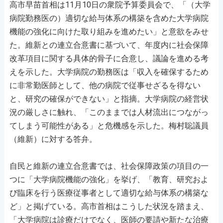
高市早苗首相は11月10日の衆院予算委員会で、「（大学
病院勤務医の）適切な給与体系の構築を含めた大学病院
機能の強化に向けた取り組みを進めたい」と意欲をみせ
た。維新との連立合意書に基づいて、年度内に社会保障
改革項目に関する具体的骨子に合意し、議論を進める考
えを示した。大学病院の勤務医は「収入を確保するため
に非常勤医師として、他の病院で従事せざるを得ない
と、研究の確保ができない」と指摘。大学病院の経営状
況の厳しさに触れ、「このままでは人材流出につながっ
てしまう可能性がある」と危機感を示した。梅村聡議員
（維新）に対する答弁。
自民と維新の連立合意書では、社会保障政策の項目の一
つに「大学病院機能の強化」を挙げ、「教育、研究およ
び臨床を行う医療従事者として適切な給与体系の構築な
ど」と掲げている。高市首相はこうした状況を踏まえ、
「大学病院は診療だけでなく、医師の要請や新たな治療