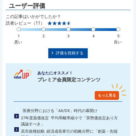
この記事はいかがでしたか？
読者レビュー（11）
1
2
3
4
5
悪い
良い
評価を投稿する
あなたにオススメ！
プレミア会員限定コンテンツ
もっと見る
医療分野における「AX/DX」時代の幕開け
27年度薬価改定 平均乖離率縮小で「実勢価改定あり方
議論すべき」
高市政権始動 経済成長牽引の戦略分野に「創薬・先端