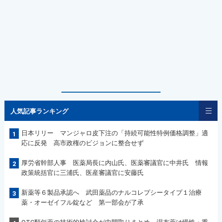
人気記事ランキング
日本リリー マンジャロ皮下注の「持続可能性特例価格調整」適
1
応に反発 高市政権のビジョンに整合せず
厚労省幹部人事 医薬局長に内山氏、医薬審議官に中井氏 情報
2
政策統括官に三浦氏、医産審議官に安藤氏
新薬等６製品承認へ 武田薬品のナルコレプシータイプ１治療
3
薬・オーゼイフル錠など 第一部会が了承