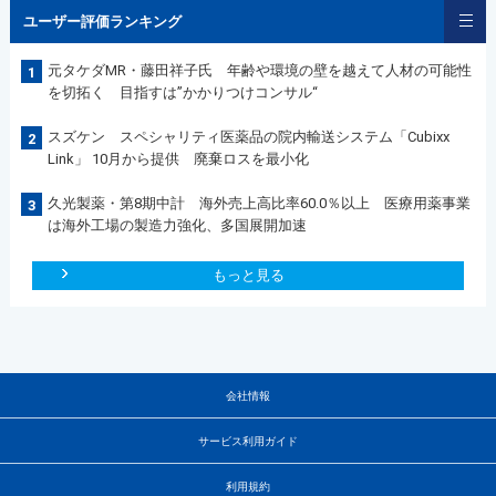
ユーザー評価ランキング
元タケダMR・藤田祥子氏 年齢や環境の壁を越えて人材の可能性
1
を切拓く 目指すは”かかりつけコンサル“
スズケン スペシャリティ医薬品の院内輸送システム「Cubixx
2
Link」 10月から提供 廃棄ロスを最小化
久光製薬・第8期中計 海外売上高比率60.0％以上 医療用薬事業
3
は海外工場の製造力強化、多国展開加速
もっと見る
会社情報
サービス利用ガイド
利用規約