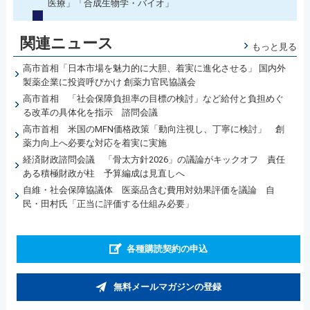
医療」「合成生物学・バイオ」
関連ニュース
もっと見る
高市首相「日本市場を魅力的に大胆、着実に進化させる」 国内外
製薬企業に投資呼びかけ 創薬力官民協議会
高市首相 「社会保障負担率の目標の検討」など給付と負担めぐ
る改革の具体化を指示 諮問会議
高市首相 米国のMFN価格政策「動向注視し、丁寧に検討」 創
薬力向上へ必要な対応を着実に実施
経済財政諮問会議 「骨太方針2026」の議論がキックオフ 責任
ある積極財政が柱 予算編成は見直しへ
自維・社会保障協議体 医薬品含む費用対効果評価を議論 自
民・田村氏「正当に評価する仕組み必要」
各種購読契約の申込
無料メールマガジンの登録