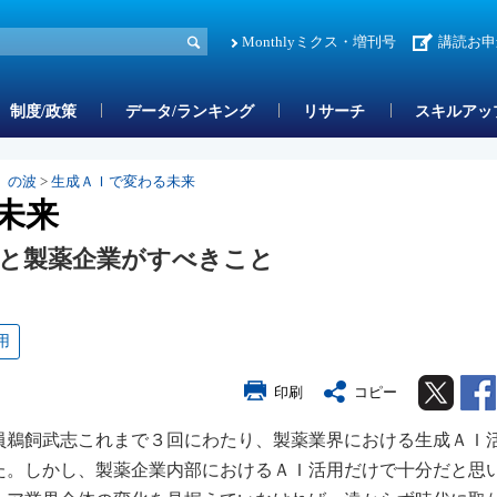
Monthlyミクス・増刊号
講読お申
制度/政策
データ/ランキング
リサーチ
スキルアッ
」の波
>
生成ＡＩで変わる未来
未来
と製薬企業がすべきこと
用
Twitter
印刷
コピー
員鵜飼武志これまで３回にわたり、製薬業界における生成ＡＩ
た。しかし、製薬企業内部におけるＡＩ活用だけで十分だと思