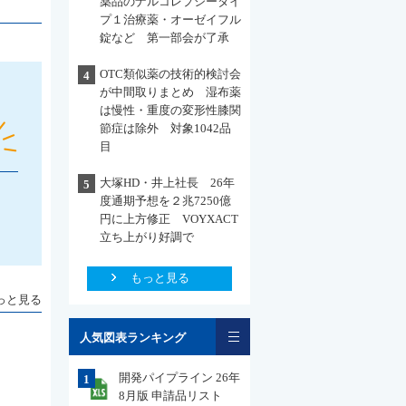
薬品のナルコレプシータイ
プ１治療薬・オーゼイフル
錠など 第一部会が了承
OTC類似薬の技術的検討会
4
が中間取りまとめ 湿布薬
は慢性・重度の変形性膝関
節症は除外 対象1042品
目
大塚HD・井上社長 26年
5
度通期予想を２兆7250億
円に上方修正 VOYXACT
立ち上がり好調で
もっと見る
っと見る
一覧
人気図表ランキング
開発パイプライン 26年
1
8月版 申請品リスト