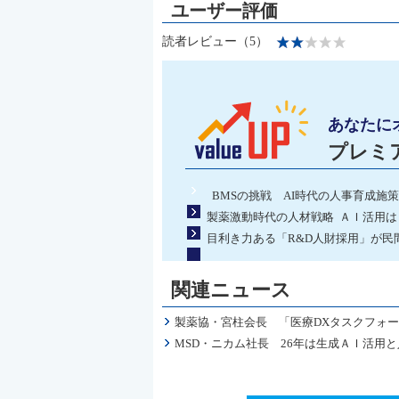
読者レビュー（5）
あなたに
プレミ
BMSの挑戦 AI時代の人事育成施策
製薬激動時代の人材戦略 ＡＩ活用
目利き力ある「R&D人財採用」が民
関連ニュース
製薬協・宮柱会長 「医療DXタスクフォ
MSD・ニカム社長 26年は生成ＡＩ活用