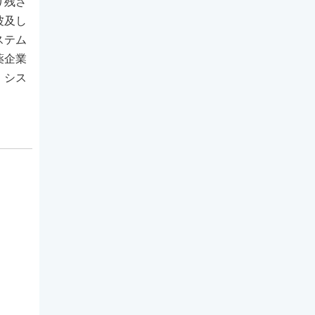
り残さ
波及し
ステム
薬企業
、シス