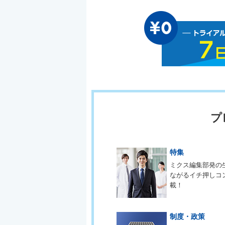
プ
特集
ミクス編集部発の
ながるイチ押しコ
載！
制度・政策