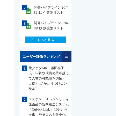
開発パイプライン 26年
2
8月版 企業別リスト
開発パイプライン 26年
3
8月版 疾患別リスト
もっと見る
一覧
ユーザー評価ランキング
元タケダMR・藤田祥子
1
氏 年齢や環境の壁を越え
て人材の可能性を切拓く
目指すは”かかりつけコン
サル“
スズケン スペシャリティ
2
医薬品の院内輸送システム
「Cubixx Link」 10月から
提供 廃棄ロスを最小化