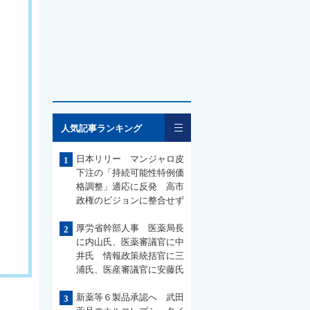
一覧
人気記事ランキング
日本リリー マンジャロ皮
1
下注の「持続可能性特例価
格調整」適応に反発 高市
政権のビジョンに整合せず
厚労省幹部人事 医薬局長
2
に内山氏、医薬審議官に中
井氏 情報政策統括官に三
浦氏、医産審議官に安藤氏
新薬等６製品承認へ 武田
3