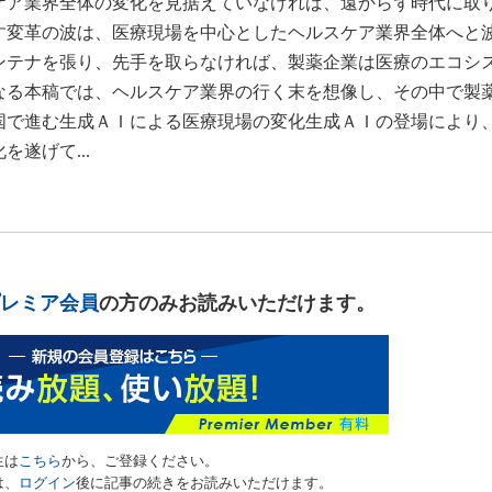
ケア業界全体の変化を見据えていなければ、遠からず時代に取
す変革の波は、医療現場を中心としたヘルスケア業界全体へと
ンテナを張り、先手を取らなければ、製薬企業は医療のエコシ
なる本稿では、ヘルスケア業界の行く末を想像し、その中で製
国で進む生成ＡＩによる医療現場の変化生成ＡＩの登場により
遂げて...
レミア会員
の方のみお読みいただけます。
生は
こちら
から、ご登録ください。
は、
ログイン
後に記事の続きをお読みいただけます。