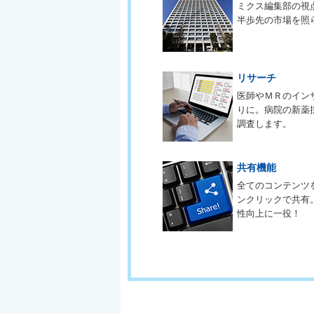
ミクス編集部の視
半歩先の市場を照
リサーチ
医師やＭＲのイン
りに。病院の新薬
調査します。
共有機能
全てのコンテンツ
ンクリックで共有
性向上に一役！