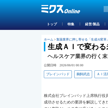
トップ
特集
経営/製品
ホーム
>
製薬業界に押し寄せる「生成AI変革
生成ＡＩで変わる
ヘルスケア業界の行く末
公開日時 2026/06/01 00:00
ブレインパッド
鵜飼武志
ＡＩ活
株式会社ブレインパッド上席執行役
成功させるための要諦を解説してき