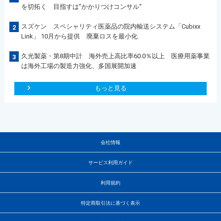
を切拓く 目指すは”かかりつけコンサル“
スズケン スペシャリティ医薬品の院内輸送システム「Cubixx
2
Link」 10月から提供 廃棄ロスを最小化
久光製薬・第8期中計 海外売上高比率60.0％以上 医療用薬事業
3
は海外工場の製造力強化、多国展開加速
もっと見る
会社情報
サービス利用ガイド
利用規約
特定商取引法に基づく表示