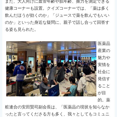
また、大人向けに血管年齢や肌年齢、握力を測定できる
健康コーナーも設置。クイズコーナーでは、「薬は多く
飲んだほうが効くのか」「ジュースで薬を飲んでもいい
のか」といった身近な疑問に、親子で話し合って回答す
る姿も見られた。
医薬品
産業の
魅力や
実情を
社会に
発信す
ること
が目
的。薬
粧連合の安田賢司副会長は、「医薬品の現状を知らなか
ったと言ってくださる方も多く、我々としてもコミュニ