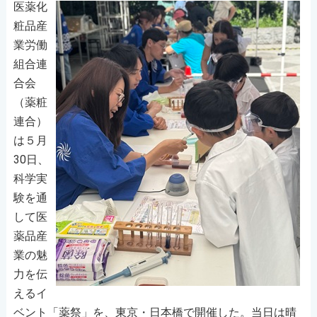
医薬化
粧品産
業労働
組合連
合会
（薬粧
連合）
は５月
30日、
科学実
験を通
して医
薬品産
業の魅
力を伝
えるイ
ベント「薬祭」を、東京・日本橋で開催した。当日は晴