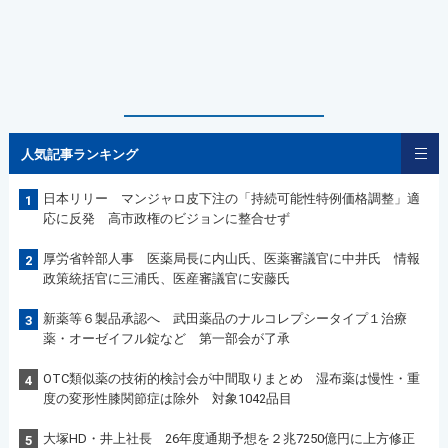
人気記事ランキング
日本リリー マンジャロ皮下注の「持続可能性特例価格調整」適
1
応に反発 高市政権のビジョンに整合せず
厚労省幹部人事 医薬局長に内山氏、医薬審議官に中井氏 情報
2
政策統括官に三浦氏、医産審議官に安藤氏
新薬等６製品承認へ 武田薬品のナルコレプシータイプ１治療
3
薬・オーゼイフル錠など 第一部会が了承
OTC類似薬の技術的検討会が中間取りまとめ 湿布薬は慢性・重
4
度の変形性膝関節症は除外 対象1042品目
大塚HD・井上社長 26年度通期予想を２兆7250億円に上方修正
5