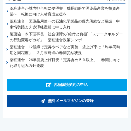
薬粧連合が城内担当相に要望書 成長戦略で医薬品産業を投資産
業へ 転換に向け人材育成支援を
薬粧連合 医薬品用途への石油化学製品の優先供給など要請 中
東情勢踏まえ赤澤経産相に申し入れ
製薬協・木下理事長 社会保障の“給付と負担”「ステークホルダー
の行動変容がカギ」 薬粧連合政策シンポ
薬粧連合 12組織で定昇やベアなど実施 賃上げ率は「昨年同時
期と同程度」 ３月末時点の春闘妥結状況
薬粧連合 26年度賃上げ目安「定昇含め５％以上」 春闘に向け
た取り組み方針発表
各種購読契約の申込
無料メールマガジンの登録