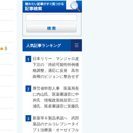
一覧
人気記事ランキング
日本リリー マンジャロ皮
1
下注の「持続可能性特例価
格調整」適応に反発 高市
政権のビジョンに整合せず
厚労省幹部人事 医薬局長
2
に内山氏、医薬審議官に中
井氏 情報政策統括官に三
浦氏、医産審議官に安藤氏
新薬等６製品承認へ 武田
3
薬品のナルコレプシータイ
プ１治療薬・オーゼイフル