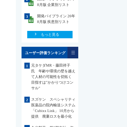
8月版 企業別リスト
開発パイプライン 26年
3
8月版 疾患別リスト
もっと見る
一覧
ユーザー評価ランキング
元タケダMR・藤田祥子
1
氏 年齢や環境の壁を越え
て人材の可能性を切拓く
目指すは”かかりつけコン
サル“
スズケン スペシャリティ
2
医薬品の院内輸送システム
「Cubixx Link」 10月から
提供 廃棄ロスを最小化