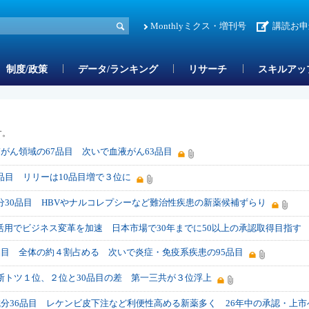
Monthlyミクス・増刊号
講読お申
制度/政策
データ/ランキング
リサーチ
スキルアッ
す。
肺がん領域の67品目 次いで血液がん63品目
品目 リリーは10品目増で３位に
分30品目 HBVやナルコレプシーなど難治性疾患の新薬候補ずらり
用でビジネス変革を加速 日本市場で30年までに50以上の承認取得目指す
品目 全体の約４割占める 次いで炎症・免疫系疾患の95品目
断トツ１位、２位と30品目の差 第一三共が３位浮上
成分36品目 レケンビ皮下注など利便性高める新薬多く 26年中の承認・上市