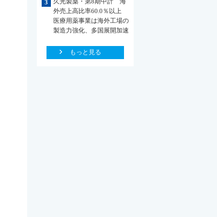
久光製薬・第8期中計 海
3
外売上高比率60.0％以上
医療用薬事業は海外工場の
製造力強化、多国展開加速
もっと見る