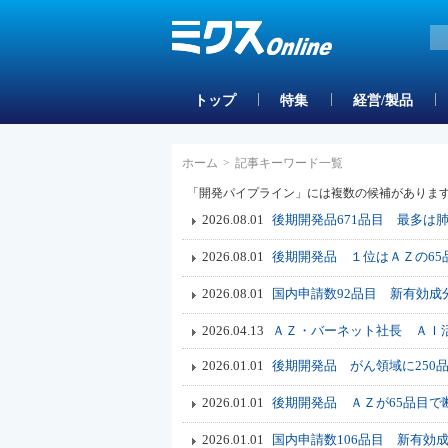
トップ
特集
経営/製品
ホーム
>
記事キーワード一覧
「開発パイプライン」には複数の候補がありま
2026.08.01
後期開発品671品目 最多は
2026.08.01
後期開発品 １位はＡＺの65
2026.08.01
国内申請数92品目 新有効成
2026.04.13
ＡＺ・バーネット社長 ＡＩ活
2026.01.01
後期開発品 がん領域に250
2026.01.01
後期開発品 ＡＺが65品目で
2026.01.01
国内申請数106品目 新有効