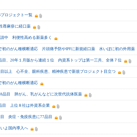
06プロジェクト一覧
性蕁麻疹に経口薬
申請中 利便性高める新薬多く
で初のがん種横断適応 片頭痛予防やIPFに新規経口薬 水いぼに初の外用薬
品目、20年１月版から連続１位 内資系トップは第一三共、全体７位
0品目以上 心不全、眼科疾患、精神疾患で新規プロジェクト目立つ
で初のがん種横断適応
38品目 肺がん、乳がんなどに次世代抗体医薬
品目 上位８社は外資系企業
品目 炎症・免疫疾患に77品目
いよいよ国内導入へ