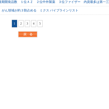
後期開発品数 １位ＡＺ ２位中外製薬 ３位ファイザー 内資最多は第一三
 がん領域が約３割占める ミクス パイプラインリスト
1
2
3
4
5