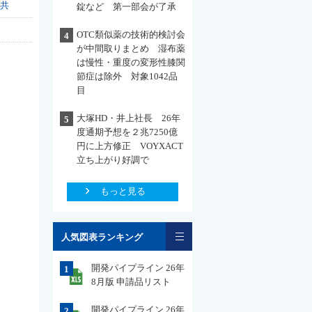
共
錠など 第一部会が了承
OTC類似薬の技術的検討会
4
が中間取りまとめ 湿布薬
は慢性・重度の変形性膝関
節症は除外 対象1042品
目
大塚HD・井上社長 26年
5
度通期予想を２兆7250億
円に上方修正 VOYXACT
立ち上がり好調で
もっと見る
一覧
人気図表ランキング
開発パイプライン 26年
1
8月版 申請品リスト
開発パイプライン 26年
2