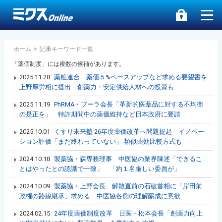
ホーム
>
記事キーワード一覧
「薬価制度」には複数の候補があります。
2025.11.28
薬粧連合 薬価５%ベースアップなど求める要望書を
上野厚労相に提出 創薬力・安定供給人材への投資も
2025.11.19
PhRMA・ブーラ会長「革新的医薬品に対する不均衡
の是正を」 特許期間中の薬価維持など日本政府に要請
2025.10.01
くすり未来塾 26年度薬価改革へ問題提起 イノベー
ション評価「まだ終わっていない」 類似薬効比較方式も
2024.10.18
製薬協・森専務理事 中医協の業界陳述「できるこ
とはやったとの認識で一致」 「約１名厳しい委員が」
2024.10.09
製薬協・上野会長 解散直前の石破首相に「岸田前
政権の路線継承」求める 中医協各側の理解醸成に意欲
2024.02.15
24年度薬価制度改革 日医・松本会長「創薬力向上