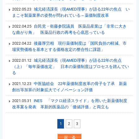
2022.05.23
城元経済課長（現AMED理事）が語る22年の焦点 い
まこそ製薬業界の姿勢が問われている～薬価制度改革
2022.04.25
自民党・衛藤参院議員 医薬品産業は「非常に大き
な曲がり角」 医薬品行政の再考を心底思っている
2022.04.22
後藤厚労相 現行薬価制度は「国民負担の軽減、市
場実勢価格を基本とする価格改定の整合性に課題」
2022.01.12
城元経済課長（現AMED理事）が語る22年の焦点
（上）「毎年薬価改定」 日本の薬価制度はプロセスを踏んでい
る
2021.12.23
中医協総会 22年薬価制度改革の骨子を了承 新薬
創出等加算の対象拡大でイノベーション評価
2021.05.31
INES 「マクロ経済スライド」を用いた新薬価制度
改革案を発表 革新的医薬品の「価値評価」と両立も
1
2
3