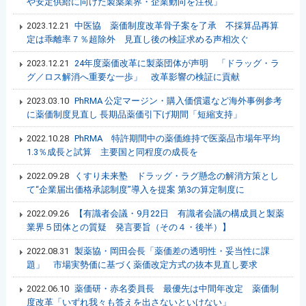
や安定供給に向けた製薬業界・企業動向を注視」
2023.12.21
中医協 薬価制度改革骨子案を了承 不採算品再算
定は乖離率７％超除外 見直し後の検証求める声相次ぐ
2023.12.21
24年度薬価改革に製薬団体が声明 「ドラッグ・ラ
グ／ロス解消へ重要な一歩」 改革影響の検証に貢献
2023.03.10
PhRMA 公定マージン・購入価償還など海外事例参考
に薬価制度見直し 長期品薬価引下げ期間「短縮支持」
2022.10.28
PhRMA 特許期間中の薬価維持で医薬品市場年平均
1.3％成長と試算 主要国と同程度の成長を
2022.09.28
くすり未来塾 ドラッグ・ラグ懸念の解消方策とし
て“企業届出価格承認制度”導入を提案 第3の算定制度に
2022.09.26
【有識者会議・9月22日 有識者会議の構成員と製薬
業界５団体との質疑 発言要旨（その４・後半）】
2022.08.31
製薬協・岡田会長「薬価差の透明性・妥当性に課
題」 市場実勢価に基づく薬価改定方式の抜本見直し要求
2022.06.10
薬価研・赤名委員長 最優先は中間年改定 薬価制
度改革「いずれ我々も答えを出さないといけない」