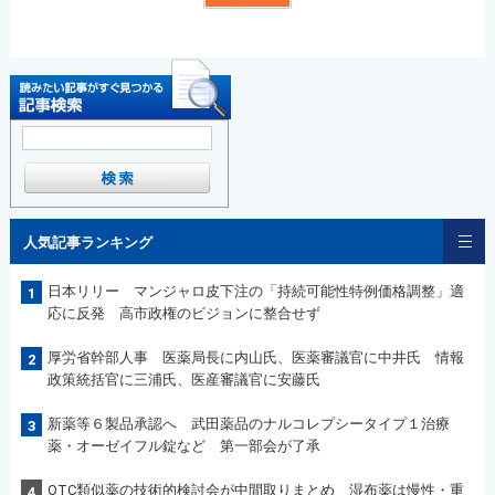
人気記事ランキング
日本リリー マンジャロ皮下注の「持続可能性特例価格調整」適
1
応に反発 高市政権のビジョンに整合せず
厚労省幹部人事 医薬局長に内山氏、医薬審議官に中井氏 情報
2
政策統括官に三浦氏、医産審議官に安藤氏
新薬等６製品承認へ 武田薬品のナルコレプシータイプ１治療
3
薬・オーゼイフル錠など 第一部会が了承
OTC類似薬の技術的検討会が中間取りまとめ 湿布薬は慢性・重
4