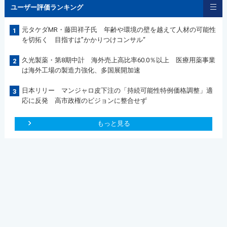
ユーザー評価ランキング
元タケダMR・藤田祥子氏 年齢や環境の壁を越えて人材の可能性
1
を切拓く 目指すは”かかりつけコンサル“
久光製薬・第8期中計 海外売上高比率60.0％以上 医療用薬事業
2
は海外工場の製造力強化、多国展開加速
日本リリー マンジャロ皮下注の「持続可能性特例価格調整」適
3
応に反発 高市政権のビジョンに整合せず
もっと見る