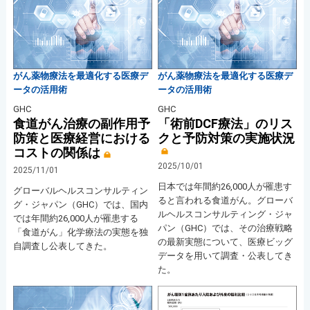
がん薬物療法を最適化する医療デ
がん薬物療法を最適化する医療デ
ータの活用術
ータの活用術
GHC
GHC
食道がん治療の副作用予
「術前DCF療法」のリス
防策と医療経営における
クと予防対策の実施状況
コストの関係は
2025/10/01
2025/11/01
日本では年間約26,000人が罹患す
グローバルヘルスコンサルティン
ると言われる食道がん。グローバ
グ・ジャパン（GHC）では、国内
ルヘルスコンサルティング・ジャ
では年間約26,000人が罹患する
パン（GHC）では、その治療戦略
「食道がん」化学療法の実態を独
の最新実態について、医療ビッグ
自調査し公表してきた。
データを用いて調査・公表してき
た。