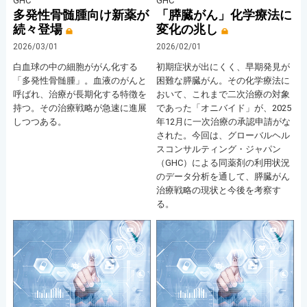
GHC
GHC
多発性骨髄腫向け新薬が
「膵臓がん」化学療法に
続々登場
変化の兆し
2026/03/01
2026/02/01
白血球の中の細胞ががん化する
初期症状が出にくく、早期発見が
「多発性骨髄腫」。血液のがんと
困難な膵臓がん。その化学療法に
呼ばれ、治療が長期化する特徴を
おいて、これまで二次治療の対象
持つ。その治療戦略が急速に進展
であった「オニバイド」が、2025
しつつある。
年12月に一次治療の承認申請がな
された。今回は、グローバルヘル
スコンサルティング・ジャパン
（GHC）による同薬剤の利用状況
のデータ分析を通して、膵臓がん
治療戦略の現状と今後を考察す
る。