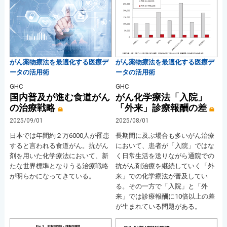
がん薬物療法を最適化する医療デ
がん薬物療法を最適化する医療デ
ータの活用術
ータの活用術
GHC
GHC
国内普及が進む食道がん
がん化学療法「入院」
の治療戦略
「外来」診療報酬の差
2025/09/01
2025/08/01
日本では年間約２万6000人が罹患
長期間に及ぶ場合も多いがん治療
すると言われる食道がん。抗がん
において、患者が「入院」ではな
剤を用いた化学療法において、新
く日常生活を送りながら通院での
たな世界標準となりうる治療戦略
抗がん剤治療を継続していく「外
が明らかになってきている。
来」での化学療法が普及してい
る。その一方で「入院」と「外
来」では診療報酬に10倍以上の差
が生まれている問題がある。