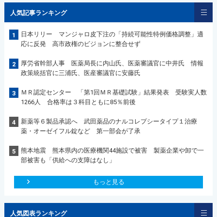
人気記事ランキング
日本リリー マンジャロ皮下注の「持続可能性特例価格調整」適
1
応に反発 高市政権のビジョンに整合せず
厚労省幹部人事 医薬局長に内山氏、医薬審議官に中井氏 情報
2
政策統括官に三浦氏、医産審議官に安藤氏
ＭＲ認定センター 「第1回ＭＲ基礎試験」結果発表 受験実人数
3
1266人 合格率は３科目ともに85％前後
新薬等６製品承認へ 武田薬品のナルコレプシータイプ１治療
4
薬・オーゼイフル錠など 第一部会が了承
熊本地震 熊本県内の医療機関44施設で被害 製薬企業や卸で一
5
部被害も「供給への支障はなし」
もっと見る
人気図表ランキング