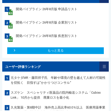
開発パイプライン 26年8月版 申請品リスト
1
開発パイプライン 26年8月版 企業別リスト
2
開発パイプライン 26年8月版 疾患別リスト
3
もっと見る
ユーザー評価ランキング
元タケダMR・藤田祥子氏 年齢や環境の壁を越えて人材の可能性
1
を切拓く 目指すは”かかりつけコンサル“
スズケン スペシャリティ医薬品の院内輸送システム「Cubixx
2
Link」 10月から提供 廃棄ロスを最小化
久光製薬・第8期中計 海外売上高比率60.0％以上 医療用薬事業
3