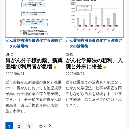
がん薬物療法を最適化する医療デ
がん薬物療法を最適化する医療デ
ータの活用術
ータの活用術
GHC
GHC
胃がん分子標的薬、新薬
がん化学療法の粗利、入
登場で利用者が急増
院と外来に格差
2025/06/01
2025/05/01
近年の抗がん剤治療の進化と発展
近年は通院での治療も可能になっ
の中、胃がんにおいても治療成績
たがん化学療法。仕事や家庭を両
が高い分子標的薬の存在感が増し
立しながら治療を継続する「外来
てきた（『分子標的薬の胃がん対
化学療法」の普及発展が注目され
象患者 遺伝子検査４割が未実
てきた。
施』参照）。
1
2
3
次へ