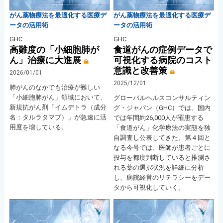
がん薬物療法を最適化する医療デ
がん薬物療法を最適化する医療デ
ータの活用術
ータの活用術
GHC
GHC
高難度の「小細胞肺が
食道がんの症例データで
ん」治療に大進展
可視化する病院のコスト
意識と改善策
2026/01/01
2025/12/01
肺がんのなかでも治療が難しい
「小細胞肺がん」領域において、
グローバルヘルスコンサルティン
新規抗がん剤「イムデトラ（成分
グ・ジャパン（GHC）では、国内
名：タルラタマブ）」が急速に活
では年間約26,000人が罹患する
用度を増している。
「食道がん」化学療法の実態を独
自調査し公表してきた。第４回と
なる今号では、医師が患者ごとに
投与を都度判断していると推測さ
れる薬の選択状況を詳細に分析
し、病院経営のリテラシーをデー
タから可視化していく。