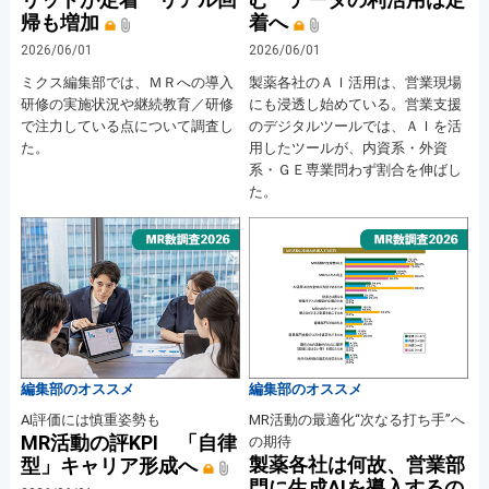
帰も増加
着へ
2026/06/01
2026/06/01
ミクス編集部では、ＭＲへの導入
製薬各社のＡＩ活用は、営業現場
研修の実施状況や継続教育／研修
にも浸透し始めている。営業支援
で注力している点について調査し
のデジタルツールでは、ＡＩを活
た。
用したツールが、内資系・外資
系・ＧＥ専業問わず割合を伸ばし
た。
編集部のオススメ
編集部のオススメ
AI評価には慎重姿勢も
MR活動の最適化“次なる打ち手”へ
MR活動の評KPI 「自律
の期待
製薬各社は何故、営業部
型」キャリア形成へ
門に生成AIを導入するの