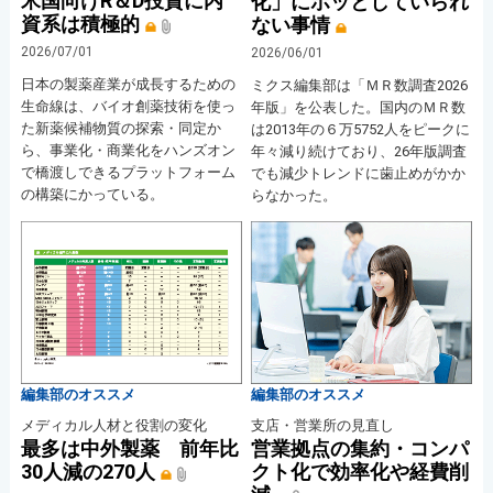
米国向けR＆D投資に内
化」にホッとしていられ
資系は積極的
ない事情
2026/07/01
2026/06/01
日本の製薬産業が成長するための
ミクス編集部は「ＭＲ数調査2026
生命線は、バイオ創薬技術を使っ
年版」を公表した。国内のＭＲ数
た新薬候補物質の探索・同定か
は2013年の６万5752人をピークに
ら、事業化・商業化をハンズオン
年々減り続けており、26年版調査
で橋渡しできるプラットフォーム
でも減少トレンドに歯止めがかか
の構築にかっている。
らなかった。
編集部のオススメ
編集部のオススメ
メディカル人材と役割の変化
支店・営業所の見直し
最多は中外製薬 前年比
営業拠点の集約・コンパ
30人減の270人
クト化で効率化や経費削