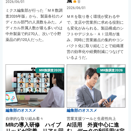
減
2026/06/01
2026/06/01
ミクス編集部が行った「ＭＲ数調
査2026年版」から、製薬各社のメ
ＭＲを取り巻く環境が変わる中
ディカル部門の人員数をみた。メ
で、支店や営業所に求める役割に
ディカル所属人数が最も多いのは
も変化がみられる。製品構成のシ
中外製薬で約270人、次いで小野
フトやデジタル・ＡＩ活用が進
薬品の約120人だった。
み、同時に営業拠点の集約やコン
パクト化に取り組むことで組織運
営の効率化や経費削減につなげて
いるようだ。
編集部のオススメ
編集部のオススメ
自律的な取り組み着々
営業支援ツールと生産性向上
MRの導入研修 ハイブ
AI活用 外資中心に進
リッドが定着 リアル回
む データの利活用は定