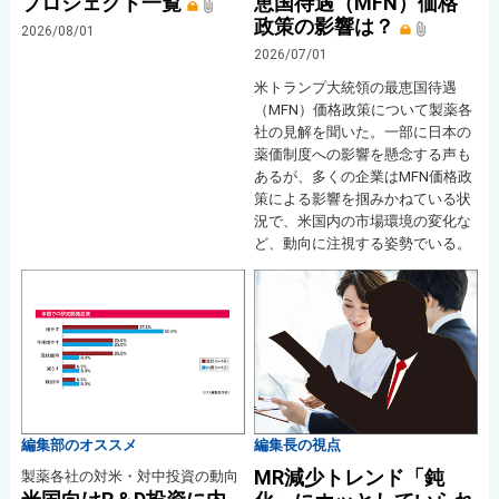
プロジェクト一覧
恵国待遇（MFN）価格
政策の影響は？
2026/08/01
2026/07/01
米トランプ大統領の最恵国待遇
（MFN）価格政策について製薬各
社の見解を聞いた。一部に日本の
薬価制度への影響を懸念する声も
あるが、多くの企業はMFN価格政
策による影響を掴みかねている状
況で、米国内の市場環境の変化な
ど、動向に注視する姿勢でいる。
編集部のオススメ
編集長の視点
MR減少トレンド「鈍
製薬各社の対米・対中投資の動向