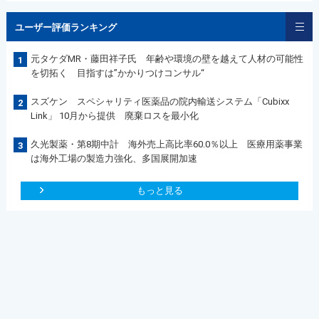
ユーザー評価ランキング
元タケダMR・藤田祥子氏 年齢や環境の壁を越えて人材の可能性
1
を切拓く 目指すは”かかりつけコンサル“
スズケン スペシャリティ医薬品の院内輸送システム「Cubixx
2
Link」 10月から提供 廃棄ロスを最小化
久光製薬・第8期中計 海外売上高比率60.0％以上 医療用薬事業
3
は海外工場の製造力強化、多国展開加速
もっと見る