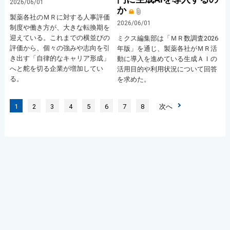
2026/06/01
か
製薬各社のＭＲに対する人事評価
2026/06/01
制度や働き方が、大きな転換期を
迎えている。これまでの横並びの
ミクス編集部は「ＭＲ数調査2026
評価から、個々の強みや志向を引
年版」を通じ、製薬各社がＭＲ活
き出す「自律的なキャリア形成」
動に導入を進めている生成ＡＩの
へと舵を切る企業が増加してい
活用目的や利用状況について回答
る。
を求めた。
1
2
3
4
5
6
7
8
次へ