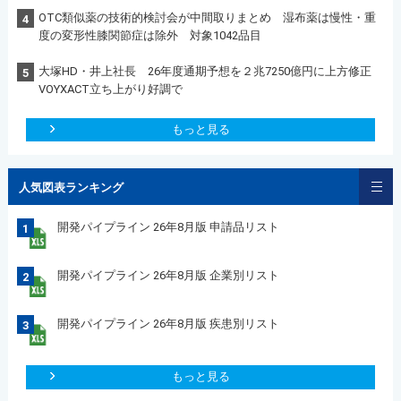
OTC類似薬の技術的検討会が中間取りまとめ 湿布薬は慢性・重
4
度の変形性膝関節症は除外 対象1042品目
大塚HD・井上社長 26年度通期予想を２兆7250億円に上方修正
5
VOYXACT立ち上がり好調で
もっと見る
人気図表ランキング
開発パイプライン 26年8月版 申請品リスト
1
開発パイプライン 26年8月版 企業別リスト
2
開発パイプライン 26年8月版 疾患別リスト
3
もっと見る