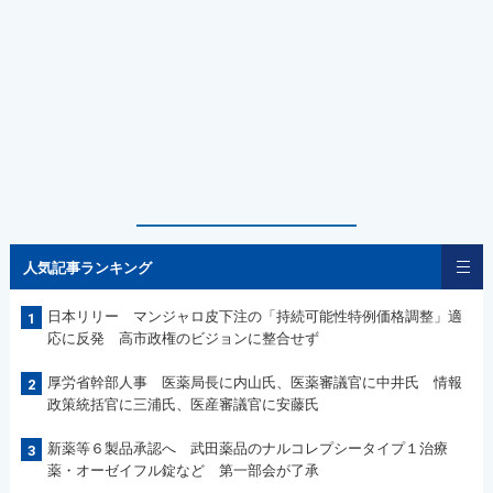
人気記事ランキング
日本リリー マンジャロ皮下注の「持続可能性特例価格調整」適
1
応に反発 高市政権のビジョンに整合せず
厚労省幹部人事 医薬局長に内山氏、医薬審議官に中井氏 情報
2
政策統括官に三浦氏、医産審議官に安藤氏
新薬等６製品承認へ 武田薬品のナルコレプシータイプ１治療
3
薬・オーゼイフル錠など 第一部会が了承