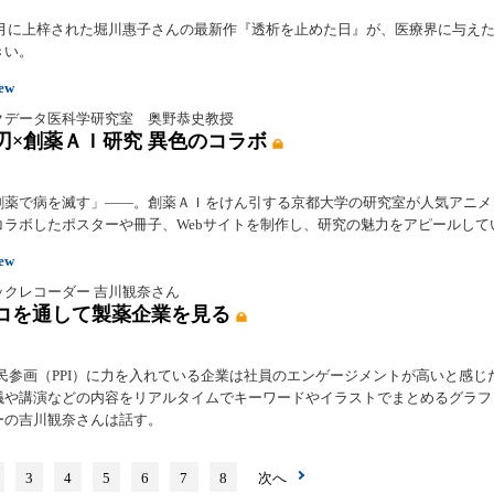
年11月に上梓された堀川惠子さんの最新作『透析を止めた日』が、医療界に与え
きい。
iew
クデータ医科学研究室 奥野恭史教授
刃×創薬ＡＩ研究 異色のコラボ
創薬で病を滅す」――。創薬ＡＩをけん引する京都大学の研究室が人気アニメ
コラボしたポスターや冊子、Webサイトを制作し、研究の魅力をアピールして
iew
ックレコーダー 吉川観奈さん
コを通して製薬企業を見る
市民参画（PPI）に力を入れている企業は社員のエンゲージメントが高いと感じ
議や講演などの内容をリアルタイムでキーワードやイラストでまとめるグラフ
ーの吉川観奈さんは話す。
3
4
5
6
7
8
次へ