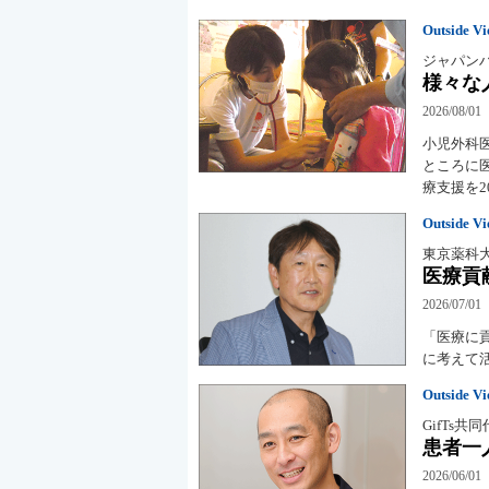
Outside V
ジャパンハ
様々な
2026/08/01
小児外科
ところに
療支援を2
Outside V
東京薬科大
医療貢
2026/07/01
「医療に
に考えて
Outside V
GifTs共
患者一
2026/06/01