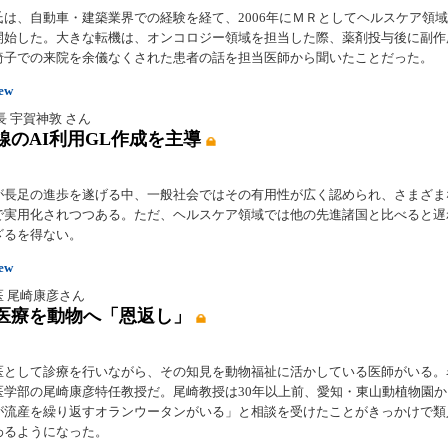
氏は、自動車・建築業界での経験を経て、2006年にＭＲとしてヘルスケア領
開始した。大きな転機は、オンコロジー領域を担当した際、薬剤投与後に副作
椅子での来院を余儀なくされた患者の話を担当医師から聞いたことだった。
iew
長 宇賀神敦 さん
線のAI利用GL作成を主導
が長足の進歩を遂げる中、一般社会ではその有用性が広く認められ、さまざま
で実用化されつつある。ただ、ヘルスケア領域では他の先進諸国と比べると遅
ざるを得ない。
iew
医 尾崎康彦さん
医療を動物へ「恩返し」
医として診療を行いながら、その知見を動物福祉に活かしている医師がいる。
医学部の尾崎康彦特任教授だ。尾崎教授は30年以上前、愛知・東山動植物園
が流産を繰り返すオランウータンがいる」と相談を受けたことがきっかけで類
わるようになった。