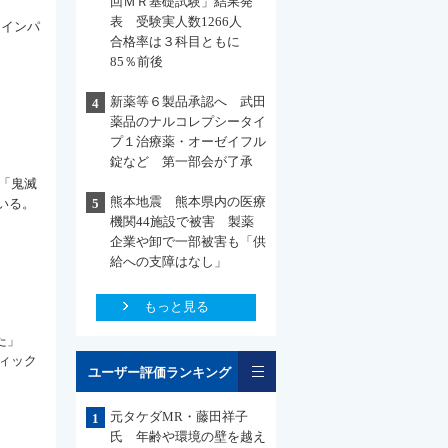
回ＭＲ基礎試験」結果発
表 受験実人数1266人
たインパ
合格率は３科目ともに
85％前後
新薬等６製品承認へ 武田
4
薬品のナルコレプシータイ
プ１治療薬・オーゼイフル
錠など 第一部会が了承
「鬼滅
熊本地震 熊本県内の医療
いる。
5
機関44施設で被害 製薬
企業や卸で一部被害も「供
給への支障はなし」
もっと見る
た」
一覧
ィック
ユーザー評価ランキング
元タケダMR・藤田祥子
1
氏 年齢や環境の壁を越え