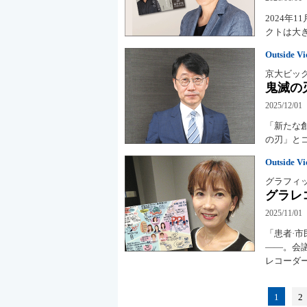
2024
クトは大
Outside V
京大ビッ
鬼滅の
2025/12/01
「新たな
の刃」と
Outside V
グラフィ
グラレ
2025/11/01
「患者·
――。会
レコーダ
1
2