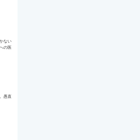
かない
への医
。愚直