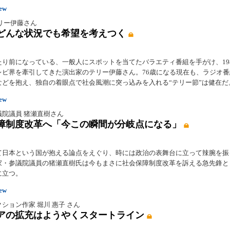
iew
リー伊藤さん
どんな状況でも希望を考えつく
たり前になっている、一般人にスポットを当てたバラエティ番組を手がけ、198
レビ界を牽引してきた演出家のテリー伊藤さん。76歳になる現在も、ラジオ
などを抱え、独自の着眼点で社会風潮に突っ込みを入れる“テリー節”は健在だ
iew
議院議員 猪瀬直樹さん
障制度改革へ「今この瞬間が分岐点になる」
て日本という国が抱える論点をえぐり、時には政治の表舞台に立って辣腕を振
家・参議院議員の猪瀬直樹氏は今もまさに社会保障制度改革を訴える急先鋒と
に立つ。
iew
ション作家 堀川 惠子 さん
アの拡充はようやくスタートライン