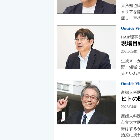
大角知也
ャリアを
症し、車
Outside V
HAIP理事
現場目
2026/05/01
生成ＡＩ
野・領域
るといわ
Outside V
産婦人科
ヒトの
2026/04/01
産婦人科
市立大学
娠はする
治療に携