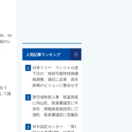
0、90
番組のレ
。
一覧
人気記事ランキング
日本リリー マンジャロ皮
1
下注の「持続可能性特例価
格調整」適応に反発 高市
政権のビジョンに整合せず
るう
して議
厚労省幹部人事 医薬局長
2
に内山氏、医薬審議官に中
井氏 情報政策統括官に三
浦氏、医産審議官に安藤氏
ＭＲ認定センター 「第1
3