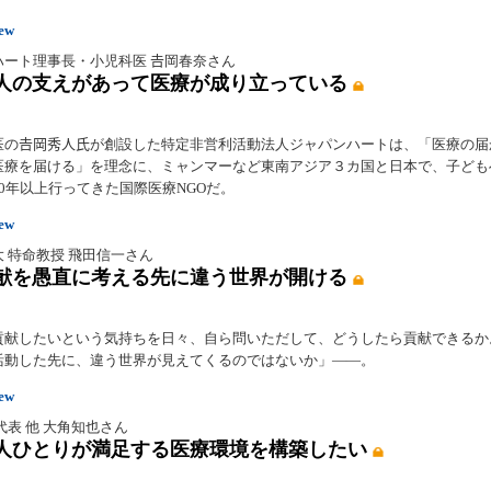
iew
ート理事長・小児科医 𠮷岡春奈さん
人の支えがあって医療が成り立っている
医の𠮷岡秀人氏が創設した特定非営利活動法人ジャパンハートは、「医療の届
医療を届ける」を理念に、ミャンマーなど東南アジア３カ国と日本で、子ども
0年以上行ってきた国際医療NGOだ。
iew
 特命教授 飛田信一さん
献を愚直に考える先に違う世界が開ける
貢献したいという気持ちを日々、自ら問いただして、どうしたら貢献できるか
活動した先に、違う世界が見えてくるのではないか」――。
iew
同代表 他 大角知也さん
人ひとりが満足する医療環境を構築したい