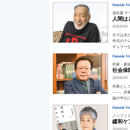
Outside V
演出家 テ
人間は
2026/03/01
今では当
年代のテ
ギュラー
Outside V
作家・参
社会保
2026/02/01
作家とし
――。作
論の中心
Outside V
ノンフィク
緩和ケ
2026/01/01