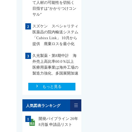
て人材の可能性を切拓く
目指すは”かかりつけコン
サル“
スズケン スペシャリティ
2
医薬品の院内輸送システム
「Cubixx Link」 10月から
提供 廃棄ロスを最小化
久光製薬・第8期中計 海
3
外売上高比率60.0％以上
医療用薬事業は海外工場の
製造力強化、多国展開加速
もっと見る
一覧
人気図表ランキング
開発パイプライン 26年
1
8月版 申請品リスト