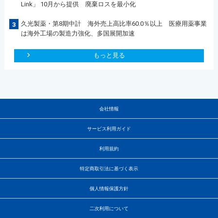
Link」 10月から提供 廃棄ロスを最小化
久光製薬・第8期中計 海外売上高比率60.0％以上 医療用薬事業
3
は海外工場の製造力強化、多国展開加速
もっと見る
会社情報
サービス利用ガイド
利用規約
特定商取引法に基づく表示
個人情報保護方針
二次利用について