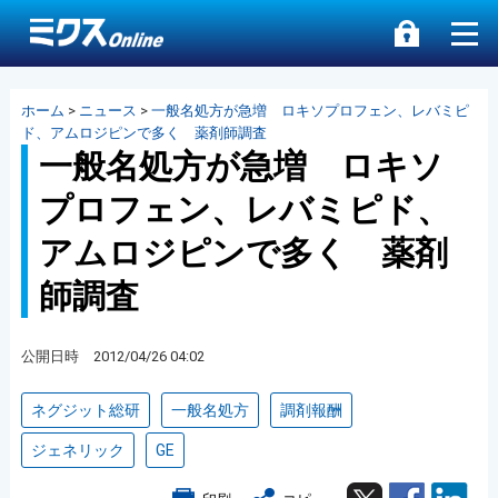
ホーム
>
ニュース
>
一般名処方が急増 ロキソプロフェン、レバミピ
ド、アムロジピンで多く 薬剤師調査
一般名処方が急増 ロキソ
プロフェン、レバミピド、
アムロジピンで多く 薬剤
師調査
公開日時 2012/04/26 04:02
ネグジット総研
一般名処方
調剤報酬
ジェネリック
GE
Twitter
Facebook
Lin