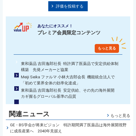
評価を投稿する
あなたにオススメ！
プレミア会員限定コンテンツ
もっと見る
東和薬品 吉田逸郎社長 特許満了医薬品で安定供給体制
構築 先発メーカーと協業
Meiji Seika ファルマ 小林大吉郎会長 機能統合法人で
「初めて業界全体の効率化達成」
東和薬品 吉田逸郎社長 安定供給、その先の海外展開
カギ握るグローバル基準の品質
関連ニュース
もっと見る
GE・BS学会が将来ビジョン 特許期間満了医薬品は海外展開視野
に成長産業へ 2040年見据え