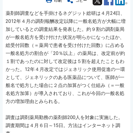
印刷
コピー
薬剤師調査などを手掛けるネグジット総研は４月24日、
2012年４月の調剤報酬改定以降に一般名処方が大幅に増
加しているとの調査結果を発表した。約９割の調剤薬局
が一般名処方を受け付けた状況が明らかになったほか、
総受付回数（＝薬局で患者を受け付けた回数）に占める
一般名処方の割合が「20％以上」の薬局は、改定前が約
１割であったのに対して改定後は５割を超えたこともわ
かった。12年４月改定ではジェネリック使用促進の一環
として、ジェネリックのある医薬品について、医師が一
般名で処方した場合に２点の加算がつく仕組み（＝一般
名処方加算）が導入されており、これが今回の一般名処
方の増加理由とみられる。
調査は調剤薬局勤務の薬剤師200人を対象に実施した。
調査期間は４月６日～15日。方法はインターネット調