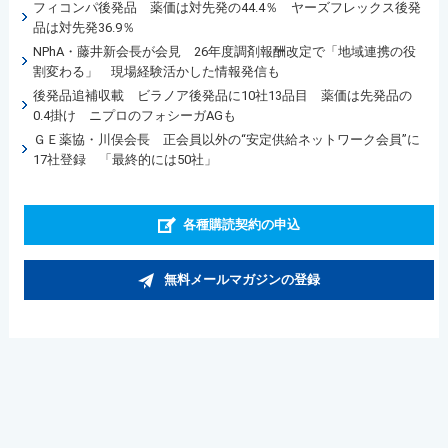
フィコンパ後発品 薬価は対先発の44.4％ ヤーズフレックス後発
品は対先発36.9％
NPhA・藤井新会長が会見 26年度調剤報酬改定で「地域連携の役
割変わる」 現場経験活かした情報発信も
後発品追補収載 ビラノア後発品に10社13品目 薬価は先発品の
0.4掛け ニプロのフォシーガAGも
ＧＥ薬協・川俣会長 正会員以外の“安定供給ネットワーク会員”に
17社登録 「最終的には50社」
各種購読契約の申込
無料メールマガジンの登録