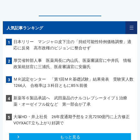
人気記事ランキング
日本リリー マンジャロ皮下注の「持続可能性特例価格調整」適
1
応に反発 高市政権のビジョンに整合せず
厚労省幹部人事 医薬局長に内山氏、医薬審議官に中井氏 情報
2
政策統括官に三浦氏、医産審議官に安藤氏
ＭＲ認定センター 「第1回ＭＲ基礎試験」結果発表 受験実人数
3
1266人 合格率は３科目ともに85％前後
新薬等６製品承認へ 武田薬品のナルコレプシータイプ１治療
4
薬・オーゼイフル錠など 第一部会が了承
大塚HD・井上社長 26年度通期予想を２兆7250億円に上方修正
5
VOYXACT立ち上がり好調で
もっと見る