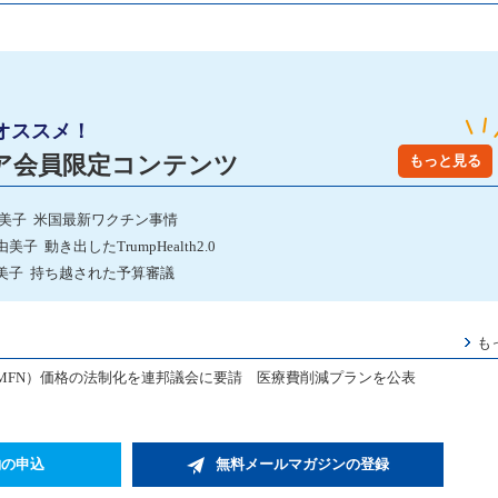
オススメ！
ア会員限定コンテンツ
もっと見る
由美子 米国最新ワクチン事情
動き出したTrumpHealth2.0
美子 持ち越された予算審議
も
MFN）価格の法制化を連邦議会に要請 医療費削減プランを公表
約の申込
無料メールマガジンの登録