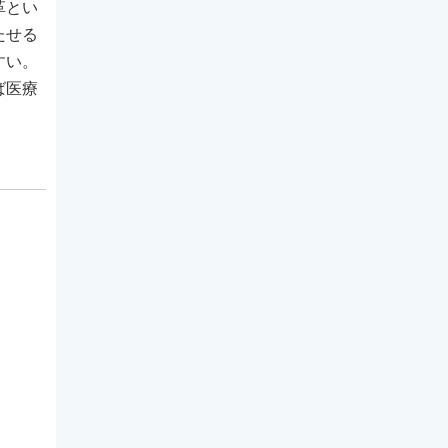
革とい
たせる
すい。
ば医療