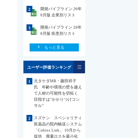
開発パイプライン 26年
2
8月版 企業別リスト
開発パイプライン 26年
3
8月版 疾患別リスト
もっと見る
一覧
ユーザー評価ランキング
元タケダMR・藤田祥子
1
氏 年齢や環境の壁を越え
て人材の可能性を切拓く
目指すは”かかりつけコン
サル“
スズケン スペシャリティ
2
医薬品の院内輸送システム
「Cubixx Link」 10月から
提供 廃棄ロスを最小化