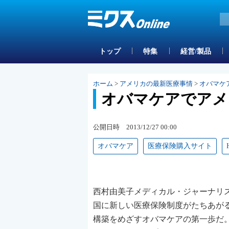
トップ
特集
経営/製品
ホーム
>
アメリカの最新医療事情
>
オバマケ
オバマケアでアメ
公開日時 2013/12/27 00:00
オバマケア
医療保険購入サイト
西村由美子メディカル・ジャーナリストAug
国に新しい医療保険制度がたちあが
構築をめざすオバマケアの第一歩だ