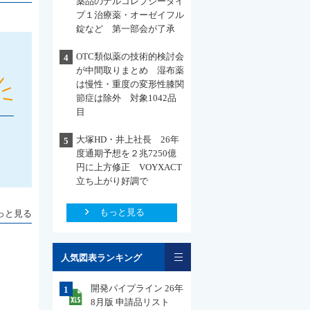
薬品のナルコレプシータイ
プ１治療薬・オーゼイフル
錠など 第一部会が了承
OTC類似薬の技術的検討会
4
が中間取りまとめ 湿布薬
は慢性・重度の変形性膝関
節症は除外 対象1042品
目
大塚HD・井上社長 26年
5
度通期予想を２兆7250億
円に上方修正 VOYXACT
立ち上がり好調で
もっと見る
っと見る
一覧
人気図表ランキング
開発パイプライン 26年
1
8月版 申請品リスト