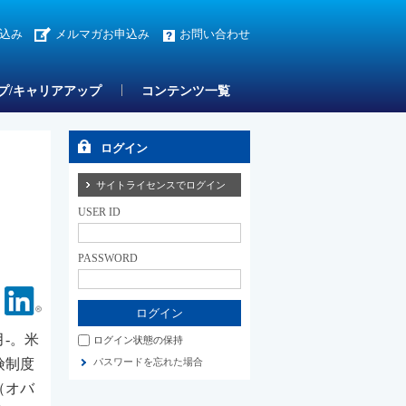
込み
メルマガお申込み
お問い合わせ
プ/キャリアアップ
コンテンツ一覧
ログイン
サイトライセンスでログイン
USER ID
PASSWORD
Facebook
Linkedin
月-。米
ログイン状態の保持
険制度
パスワードを忘れた場合
（オバ