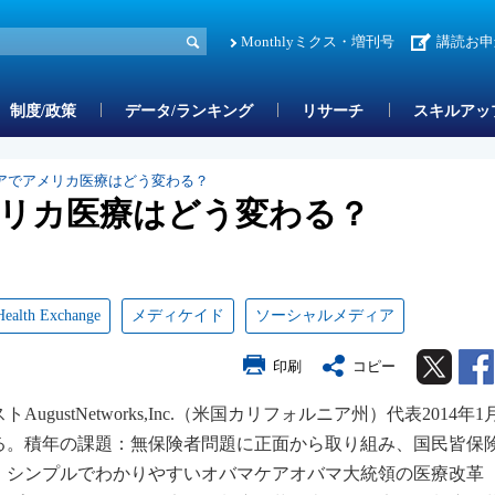
Monthlyミクス・増刊号
講読お申
制度/政策
データ/ランキング
リサーチ
スキルアッ
アでアメリカ医療はどう変わる？
リカ医療はどう変わる？
Health Exchange
メディケイド
ソーシャルメディア
Twitter
印刷
コピー
ustNetworks,Inc.（米国カリフォルニア州）代表2014年1
る。積年の課題：無保険者問題に正面から取り組み、国民皆保
。シンプルでわかりやすいオバマケアオバマ大統領の医療改革