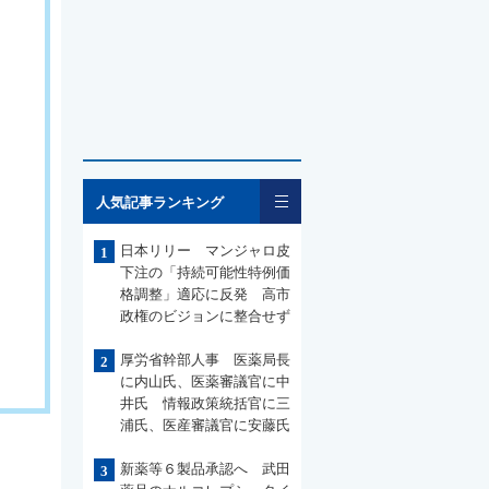
一覧
人気記事ランキング
日本リリー マンジャロ皮
1
下注の「持続可能性特例価
格調整」適応に反発 高市
政権のビジョンに整合せず
厚労省幹部人事 医薬局長
2
に内山氏、医薬審議官に中
井氏 情報政策統括官に三
浦氏、医産審議官に安藤氏
新薬等６製品承認へ 武田
3