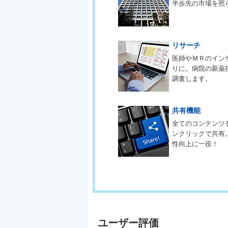
半歩先の市場を照
リサーチ
医師やＭＲのイン
りに。病院の新薬
調査します。
共有機能
全てのコンテンツ
ンクリックで共有
性向上に一役！