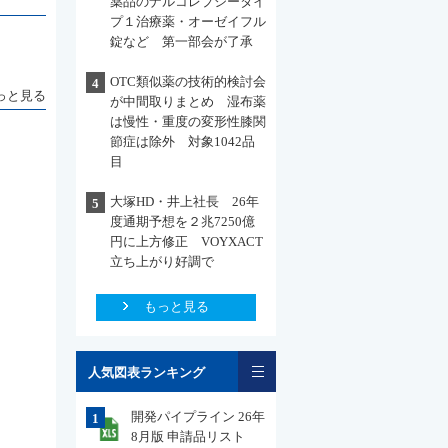
薬品のナルコレプシータイ
プ１治療薬・オーゼイフル
錠など 第一部会が了承
OTC類似薬の技術的検討会
4
っと見る
が中間取りまとめ 湿布薬
は慢性・重度の変形性膝関
節症は除外 対象1042品
目
大塚HD・井上社長 26年
5
度通期予想を２兆7250億
円に上方修正 VOYXACT
立ち上がり好調で
もっと見る
一覧
人気図表ランキング
開発パイプライン 26年
1
8月版 申請品リスト