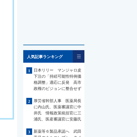
一覧
人気記事ランキング
日本リリー マンジャロ皮
1
下注の「持続可能性特例価
格調整」適応に反発 高市
政権のビジョンに整合せず
厚労省幹部人事 医薬局長
2
に内山氏、医薬審議官に中
井氏 情報政策統括官に三
浦氏、医産審議官に安藤氏
新薬等６製品承認へ 武田
3