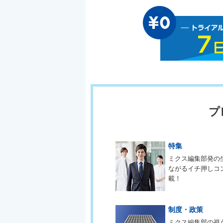
プ
特集
ミクス編集部発の
ながるイチ押しコ
載！
制度・政策
ミクス編集部の視