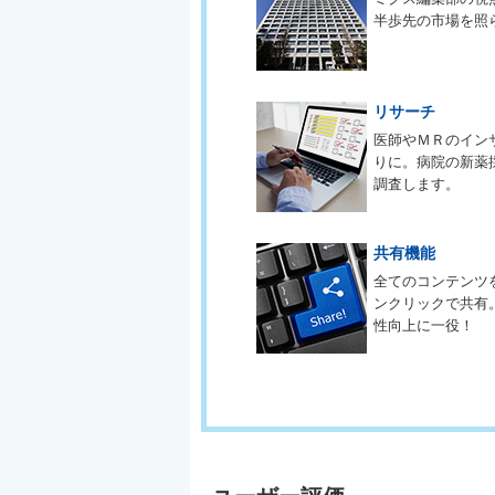
半歩先の市場を照
リサーチ
医師やＭＲのイン
りに。病院の新薬
調査します。
共有機能
全てのコンテンツ
ンクリックで共有
性向上に一役！