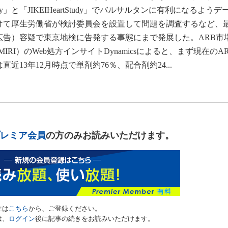
udy」と「JIKEIHeartStudy」でバルサルタンに有利になるよう
けて厚生労働省が検討委員会を設置して問題を調査するなど、
広告）容疑で東京地検に告発する事態にまで発展した。ARB市
RI）のWeb処方インサイトDynamicsによると、まず現在のA
13年12月時点で単剤約76％、配合剤約24...
レミア会員
の方のみお読みいただけます。
生は
こちら
から、ご登録ください。
は、
ログイン
後に記事の続きをお読みいただけます。