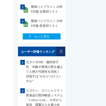
開発パイプライン 26年
2
8月版 企業別リスト
開発パイプライン 26年
3
8月版 疾患別リスト
もっと見る
一覧
ユーザー評価ランキング
元タケダMR・藤田祥子
1
氏 年齢や環境の壁を越え
て人材の可能性を切拓く
目指すは”かかりつけコン
サル“
スズケン スペシャリティ
2
医薬品の院内輸送システム
「Cubixx Link」 10月から
提供 廃棄ロスを最小化