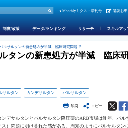
Monthlyミクス・増刊号
講読お申
制度/政策
データ/ランキング
リサーチ
スキルアッ
 バルサルタンの新患処方が半減 臨床研究問題で
サルタンの新患処方が半減 臨床
ルサルタン
カンデサルタン
バルサルタン
Twitter
印刷
コピー
カンデサルタンとバルサルタン降圧薬のARB市場は昨年、バル
ィス）問題に明け暮れた感がある。周知のようにバルサルタン