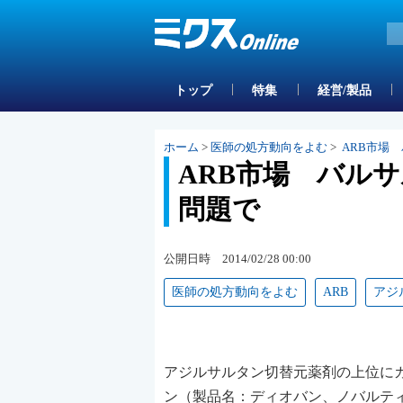
トップ
特集
経営/製品
ホーム
>
医師の処方動向をよむ
>
ARB市場
ARB市場 バル
問題で
公開日時 2014/02/28 00:00
医師の処方動向をよむ
ARB
アジ
アジルサルタン切替元薬剤の上位に
ン（製品名：ディオバン、ノバルテ