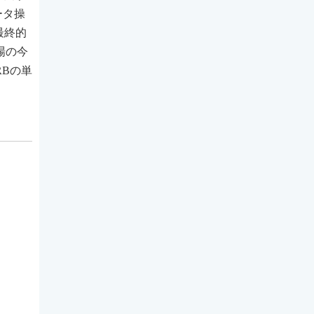
データ操
最終的
場の今
RBの単