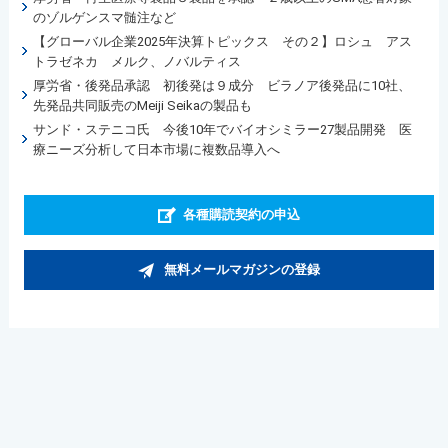
のゾルゲンスマ髄注など
【グローバル企業2025年決算トピックス その２】ロシュ アス
トラゼネカ メルク、ノバルティス
厚労省・後発品承認 初後発は９成分 ビラノア後発品に10社、
先発品共同販売のMeiji Seikaの製品も
サンド・ステニコ氏 今後10年でバイオシミラー27製品開発 医
療ニーズ分析して日本市場に複数品導入へ
各種購読契約の申込
無料メールマガジンの登録