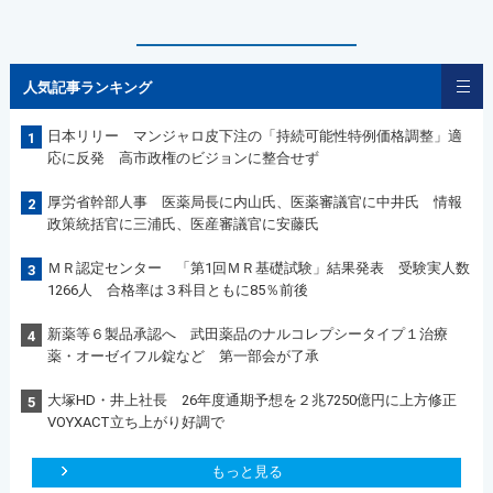
人気記事ランキング
日本リリー マンジャロ皮下注の「持続可能性特例価格調整」適
1
応に反発 高市政権のビジョンに整合せず
厚労省幹部人事 医薬局長に内山氏、医薬審議官に中井氏 情報
2
政策統括官に三浦氏、医産審議官に安藤氏
ＭＲ認定センター 「第1回ＭＲ基礎試験」結果発表 受験実人数
3
1266人 合格率は３科目ともに85％前後
新薬等６製品承認へ 武田薬品のナルコレプシータイプ１治療
4
薬・オーゼイフル錠など 第一部会が了承
大塚HD・井上社長 26年度通期予想を２兆7250億円に上方修正
5
VOYXACT立ち上がり好調で
もっと見る