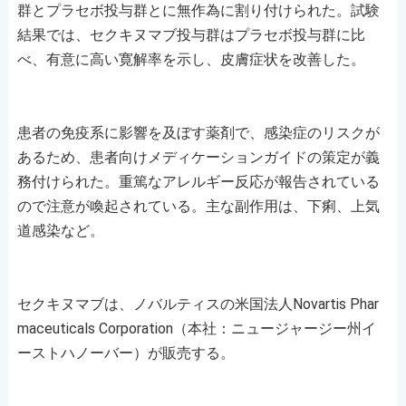
群とプラセボ投与群とに無作為に割り付けられた。試験
結果では、セクキヌマブ投与群はプラセボ投与群に比
べ、有意に高い寛解率を示し、皮膚症状を改善した。
患者の免疫系に影響を及ぼす薬剤で、感染症のリスクが
あるため、患者向けメディケーションガイドの策定が義
務付けられた。重篤なアレルギー反応が報告されている
ので注意が喚起されている。主な副作用は、下痢、上気
道感染など。
セクキヌマブは、ノバルティスの米国法人Novartis Phar
maceuticals Corporation（本社：ニュージャージー州イ
ーストハノーバー）が販売する。