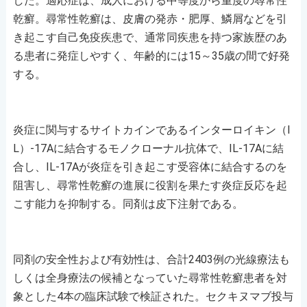
した。適応症は、成人における中等度から重度の尋常性
乾癬。尋常性乾癬は、皮膚の発赤・肥厚、鱗屑などを引
き起こす自己免疫疾患で、通常同疾患を持つ家族歴のあ
る患者に発症しやすく、年齢的には15～35歳の間で好発
する。
炎症に関与するサイトカインであるインターロイキン（I
L）-17Aに結合するモノクローナル抗体で、IL-17Aに結
合し、IL-17Aが炎症を引き起こす受容体に結合するのを
阻害し、尋常性乾癬の進展に役割を果たす炎症反応を起
こす能力を抑制する。同剤は皮下注射である。
同剤の安全性および有効性は、合計2403例の光線療法も
しくは全身療法の候補となっていた尋常性乾癬患者を対
象とした4本の臨床試験で検証された。セクキヌマブ投与