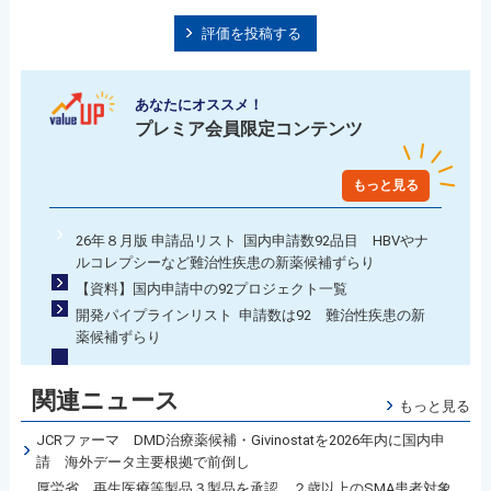
評価を投稿する
あなたにオススメ！
プレミア会員限定コンテンツ
もっと見る
26年８月版 申請品リスト 国内申請数92品目 HBVやナ
ルコレプシーなど難治性疾患の新薬候補ずらり
【資料】国内申請中の92プロジェクト一覧
開発パイプラインリスト 申請数は92 難治性疾患の新
薬候補ずらり
関連ニュース
もっと見る
JCRファーマ DMD治療薬候補・Givinostatを2026年内に国内申
請 海外データ主要根拠で前倒し
厚労省 再生医療等製品３製品を承認 ２歳以上のSMA患者対象