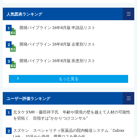
人気図表ランキング
開発パイプライン 26年8月版 申請品リスト
1
開発パイプライン 26年8月版 企業別リスト
2
開発パイプライン 26年8月版 疾患別リスト
3
もっと見る
ユーザー評価ランキング
元タケダMR・藤田祥子氏 年齢や環境の壁を越えて人材の可能性
1
を切拓く 目指すは”かかりつけコンサル“
スズケン スペシャリティ医薬品の院内輸送システム「Cubixx
2
Link」 10月から提供 廃棄ロスを最小化