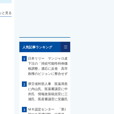
っと見る
一覧
人気記事ランキング
日本リリー マンジャロ皮
1
下注の「持続可能性特例価
格調整」適応に反発 高市
政権のビジョンに整合せず
厚労省幹部人事 医薬局長
2
に内山氏、医薬審議官に中
井氏 情報政策統括官に三
浦氏、医産審議官に安藤氏
ＭＲ認定センター 「第1
3