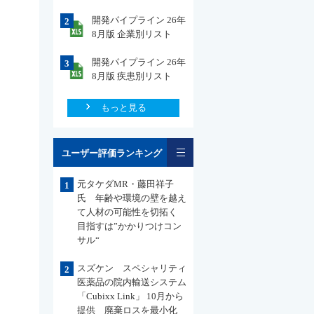
開発パイプライン 26年
2
8月版 企業別リスト
開発パイプライン 26年
3
8月版 疾患別リスト
もっと見る
一覧
ユーザー評価ランキング
元タケダMR・藤田祥子
1
氏 年齢や環境の壁を越え
て人材の可能性を切拓く
目指すは”かかりつけコン
サル“
スズケン スペシャリティ
2
医薬品の院内輸送システム
「Cubixx Link」 10月から
提供 廃棄ロスを最小化