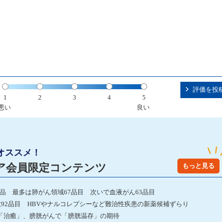
評価を投
1
2
3
4
5
悪い
良い
オススメ！
ア会員限定コンテンツ
もっと見る
発品 最多は肺がん領域67品目 次いで血液がん63品目
数92品目 HBVやナルコレプシーなど難治性疾患の新薬候補ずらり
「治癒」、膀胱がんで「膀胱温存」の期待