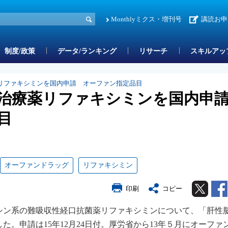
Monthlyミクス・増刊号
講読お申
制度/政策
データ/ランキング
リサーチ
スキルアッ
リファキシミンを国内申請 オーファン指定品目
症治療薬リファキシミンを国内
目
オーファンドラッグ
リファキシミン
Twitter
印刷
コピー
シン系の難吸収性経口抗菌薬リファキシミンについて、「肝性
。申請は15年12月24日付。厚労省から13年５月にオーファ