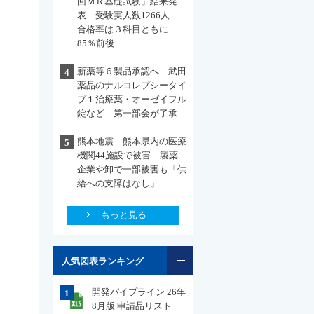
回ＭＲ基礎試験」結果発
表 受験実人数1266人
合格率は３科目ともに
85％前後
新薬等６製品承認へ 武田
4
薬品のナルコレプシータイ
プ１治療薬・オーゼイフル
錠など 第一部会が了承
熊本地震 熊本県内の医療
5
機関44施設で被害 製薬
企業や卸で一部被害も「供
給への支障はなし」
もっと見る
一覧
人気図表ランキング
開発パイプライン 26年
1
8月版 申請品リスト