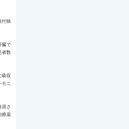
権付独
肝臓で
患者数
に吸収
ンモニ
推奨さ
治療薬