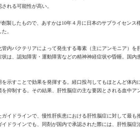
認される可能性が高い。
ann 社が創製したもので、あすかは10年４月に日本のサブライセンス
した。
化管内バクテリアによって発生する毒素（主にアンモニア）を
症状は、認知障害・運動障害などの精神神経症状や昏睡。国内
用を示すことで効果を発揮する。経口投与してもほとんど体内
菌を抑制する。その結果、肝性脳症の主な要因とされる血中ア
れたガイドラインで、慢性肝疾患における肝性脳症に対して最も
ガイドラインでも、同剤が国内で承認された際には、肝性脳症