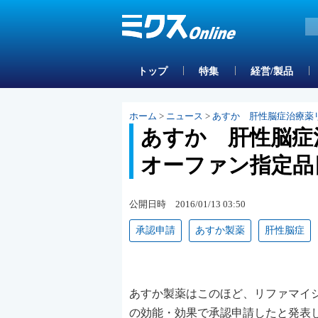
トップ
特集
経営/製品
ホーム
>
ニュース
>
あすか 肝性脳症治療薬
あすか 肝性脳
オーファン指定品
公開日時 2016/01/13 03:50
承認申請
あすか製薬
肝性脳症
あすか製薬はこのほど、リファマイ
の効能・効果で承認申請したと発表した