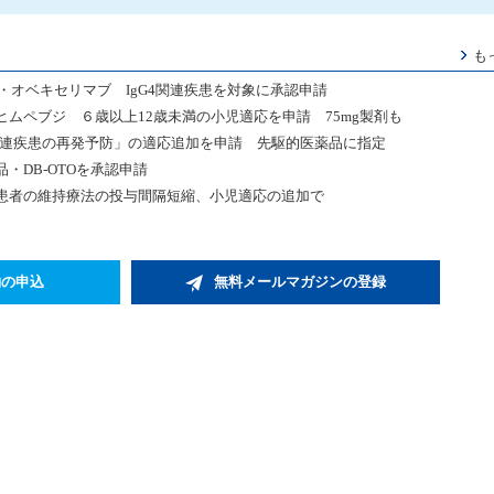
も
・オベキセリマブ IgG4関連疾患を対象に承認申請
ヒムペブジ ６歳以上12歳未満の小児適応を申請 75mg製剤も
関連疾患の再発予防」の適応追加を申請 先駆的医薬品に指定
・DB-OTOを承認申請
患者の維持療法の投与間隔短縮、小児適応の追加で
約の申込
無料メールマガジンの登録