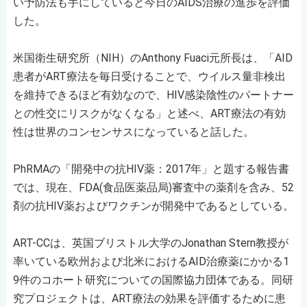
い予防法も手にしていると今日のAIDS治療の進歩を評価
した。
米国衛生研究所（NIH）のAnthony Fuaci元所長は、「AID
患者がART療法を毎日受けることで、ウイルス量非検出
を維持できるほど有効なので、HIV感染陰性のパートナー
との性交にリスクがなくなる」と述べ、ART療法の有効
性は世界のコンセンサスになっていると話した。
PhRMAの「開発中の抗HIV薬：2017年」と題する報告書
では、現在、FDA(食品医薬品局)審査中の薬剤を含み、52
剤の抗HIV薬およびワクチンが開発中であるとしている。
ART-CCは、英国ブリストル大学のJonathan Stern教授が
率いている欧州および北米におけるAID治療薬にかかる1
9件のコホート研究についての国際協力団体である。同研
究プロジェクトは、ART療法の効果を評価するために患