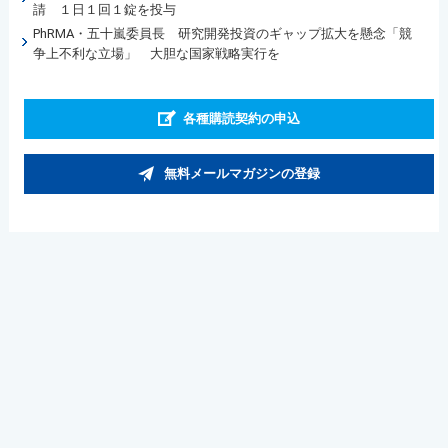
請 １日１回１錠を投与
PhRMA・五十嵐委員長 研究開発投資のギャップ拡大を懸念「競
争上不利な立場」 大胆な国家戦略実行を
各種購読契約の申込
無料メールマガジンの登録