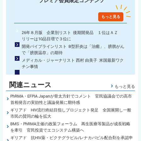
プレミア会員限定コンテンツ
もっと見る
26年８月版 企業別リスト 後期開発品 １位はＡＺ
リリーは10品目増で３位に
開発パイプラインリスト B型肝炎は「治癒」、膀胱がん
で「膀胱温存」の期待
メディカル・ジャーナリスト 西村 由美子 米国最新ワク
チン事情
関連ニュース
もっと見る
PhRMA・EFPIA Japanが骨太方針でコメント 官民協議会での高市
首相発言の実効性と議論発展に期待感
ギリアド HIV流行終結目指しプロジェクト発足 全国展開し一般
市民の賛同の輪を拡大
BMS・PhRMA主催の政策フォーラム 再生医療等製品が成長戦略
を牽引 官民投資でエコシステム構築へ
ギリアド 抗HIV薬・ビクテグラビル/レナカパビル配合剤を承認申