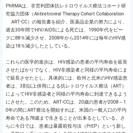
PhRMAは、非営利団体抗レトロウイルス療法コホート研
究協力団体（Antiretroviral Therapy Cohort Collaboration
:ART-CC）の報告書を紹介、医薬品企業の努力により、
過去30年間でHIV/AIDSによる死亡は、1990年代をピー
クに88％減少させ、2008年から2014年には毎年のHIV感
染は18％減少したとしている。
これらの医学的進歩は、HIV感染の患者の平均寿命を延長
させたばかりでなく、HIV非感染者と同様の平均寿命にま
で延長させたとし、具体的には、欧州と北米のHIV感染患
者は、3剤以上併用による抗レトロウイルス療法（ART）
によってHIV非感染者と同様の平均寿命に到達できるよう
にさせた。このため、ART-CCは、20歳の患者が2008～1
0年の間にART療法を開始すれば、米国の一般人口の平均
寿命である78歳まで生きることが出来るとしている。さ
らに今日では、患者は暴露前投与法（PrEP）という新し