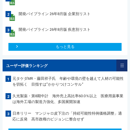
開発パイプライン 26年8月版 企業別リスト
2
開発パイプライン 26年8月版 疾患別リスト
3
もっと見る
ユーザー評価ランキング
元タケダMR・藤田祥子氏 年齢や環境の壁を越えて人材の可能性
1
を切拓く 目指すは”かかりつけコンサル“
久光製薬・第8期中計 海外売上高比率60.0％以上 医療用薬事業
2
は海外工場の製造力強化、多国展開加速
日本リリー マンジャロ皮下注の「持続可能性特例価格調整」適
3
応に反発 高市政権のビジョンに整合せず