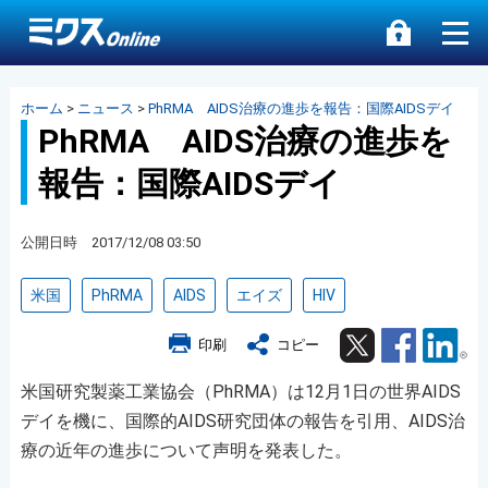
ホーム
>
ニュース
>
PhRMA AIDS治療の進歩を報告：国際AIDSデイ
PhRMA AIDS治療の進歩を
報告：国際AIDSデイ
公開日時 2017/12/08 03:50
米国
PhRMA
AIDS
エイズ
HIV
Twitter
Facebook
Lin
印刷
コピー
米国研究製薬工業協会（PhRMA）は12月1日の世界AIDS
デイを機に、国際的AIDS研究団体の報告を引用、AIDS治
療の近年の進歩について声明を発表した。