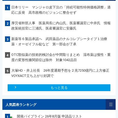
日本リリー マンジャロ皮下注の「持続可能性特例価格調整」適
1
応に反発 高市政権のビジョンに整合せず
厚労省幹部人事 医薬局長に内山氏、医薬審議官に中井氏 情報
2
政策統括官に三浦氏、医産審議官に安藤氏
新薬等６製品承認へ 武田薬品のナルコレプシータイプ１治療
3
薬・オーゼイフル錠など 第一部会が了承
OTC類似薬の技術的検討会が中間取りまとめ 湿布薬は慢性・重
4
度の変形性膝関節症は除外 対象1042品目
大塚HD・井上社長 26年度通期予想を２兆7250億円に上方修正
5
VOYXACT立ち上がり好調で
もっと見る
人気図表ランキング
開発パイプライン 26年8月版 申請品リスト
1